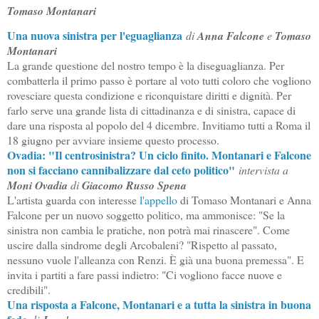
Tomaso Montanari
Una nuova sinistra per l'eguaglianza
di
Anna Falcone
e
Tomaso
Montanari
La grande questione del nostro tempo è la diseguaglianza. Per
combatterla il primo passo è portare al voto tutti coloro che vogliono
rovesciare questa condizione e riconquistare diritti e dignità. Per
farlo serve una grande lista di cittadinanza e di sinistra, capace di
dare una risposta al popolo del 4 dicembre. Invitiamo tutti a Roma il
18 giugno per avviare insieme questo processo.
Ovadia: "Il centrosinistra? Un ciclo finito. Montanari e Falcone
non si facciano cannibalizzare dal ceto politico"
intervista a
Moni Ovadia
di
Giacomo Russo Spena
L'artista guarda con interesse
l'appello
di Tomaso Montanari e Anna
Falcone per un nuovo soggetto politico, ma ammonisce: "Se la
sinistra non cambia le pratiche, non potrà mai rinascere". Come
uscire dalla sindrome degli Arcobaleni? "Rispetto al passato,
nessuno vuole l'alleanza con Renzi. È già una buona premessa". E
invita i partiti a fare passi indietro: "Ci vogliono facce nuove e
credibili".
Una risposta a Falcone, Montanari
e a tutta la sinistra in buona