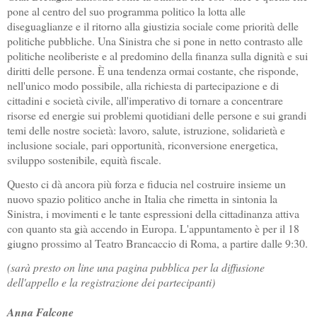
pone al centro del suo programma politico la lotta alle
diseguaglianze e il ritorno alla giustizia sociale come priorità delle
politiche pubbliche. Una Sinistra che si pone in netto contrasto alle
politiche neoliberiste e al predomino della finanza sulla dignità e sui
diritti delle persone. È una tendenza ormai costante, che risponde,
nell'unico modo possibile, alla richiesta di partecipazione e di
cittadini e società civile, all'imperativo di tornare a concentrare
risorse ed energie sui problemi quotidiani delle persone e sui grandi
temi delle nostre società: lavoro, salute, istruzione, solidarietà e
inclusione sociale, pari opportunità, riconversione energetica,
sviluppo sostenibile, equità fiscale.
Questo ci dà ancora più forza e fiducia nel costruire insieme un
nuovo spazio politico anche in Italia che rimetta in sintonia la
Sinistra, i movimenti e le tante espressioni della cittadinanza attiva
con quanto sta già accendo in Europa. L'appuntamento è per il 18
giugno prossimo al Teatro Brancaccio di Roma, a partire dalle 9:30.
(sarà presto on line una pagina pubblica per la diffusione
dell'appello e la registrazione dei partecipanti)
Anna Falcone