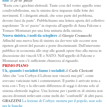
fede
di
Je so' pazzo
"Basta con i giochini elettorali. Tante cose del vostro appello sono
condivisibilissime, ma la sinistra deve imparare dalle lotte dei
movimenti. E i dirigenti attuali, che sono parte del problema,
devono farsi da parte". Pubblichiamo una lettera aperta del collettivo
napoletano "Je so' pazzo" in risposta all'appello di Anna Falcone e
Tomaso Montanari per una lista unitaria della sinistra.
Nuova sinistra, i nodi da sciogliere
di
Giorgio Cremaschi
Affinché una nuova lista di sinistra sia davvero tale occorre non
ripetere gli errori del passato e porre discriminanti. Dall'intervento
pubblico in economia allo stop alle grandi opere fino alla messa in
discussione dei vincoli UE e NATO. Nell'appello di Falcone e
Montanari non c'è sufficiente chiarezza al riguardo.
PRIMO PIANO
Uk, quando i socialisti fanno i socialisti
di
Carlo Clericetti
Altro che "con Corbyn il Labour non vincerà mai più", come
avevano vaticinato tutti i commentatori. Il partito è arrivato testa a
testa con i Tory e la rilevante differenza di seggi è dovuta solo al
sistema elettorale inglese. Una lezione per i partiti ex di sinistra non
ancora diventati irrilevanti come molti dei "confratelli" di altri paesi.
GRAZZINI
La lezione di Corbyn: moneta per il popolo, non solo
per le banche