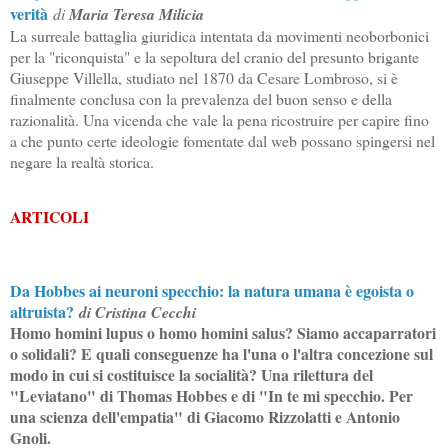
verità
di
Maria Teresa Milicia
La surreale battaglia giuridica intentata da movimenti neoborbonici
per la "riconquista" e la sepoltura del cranio del presunto brigante
Giuseppe Villella, studiato nel 1870 da Cesare Lombroso, si è
finalmente conclusa con la prevalenza del buon senso e della
razionalità. Una vicenda che vale la pena ricostruire per capire fino
a che punto certe ideologie fomentate dal web possano spingersi nel
negare la realtà storica.
ARTICOLI
Da Hobbes ai neuroni specchio: la natura umana è egoista o
altruista?
di
Cristina Cecchi
Homo homini lupus o homo homini salus? Siamo accaparratori
o solidali? E quali conseguenze ha l'una o l'altra concezione sul
modo in cui si costituisce la socialità? Una rilettura del
"Leviatano" di Thomas Hobbes e di "In te mi specchio. Per
una scienza dell'empatia" di Giacomo Rizzolatti e Antonio
Gnoli.