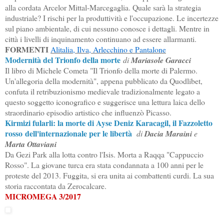
alla cordata Arcelor Mittal-Marcegaglia. Quale sarà la strategia
industriale? I rischi per la produttività e l'occupazione. Le incertezze
sul piano ambientale, di cui nessuno conosce i dettagli. Mentre in
città i livelli di inquinamento continuano ad essere allarmanti.
FORMENTI
Alitalia, Ilva, Arlecchino e Pantalone
Modernità del Trionfo della morte
di
Mariasole Garacci
Il libro di Michele Cometa "Il Trionfo della morte di Palermo.
Un'allegoria della modernità", appena pubblicato da Quodlibet,
confuta il retribuzionismo medievale tradizionalmente legato a
questo soggetto iconografico e suggerisce una lettura laica dello
straordinario episodio artistico che influenzò Picasso.
Kirmizi fularli: la morte di Ayse Deniz Karacagil, il Fazzoletto
rosso dell'internazionale per le libertà
di
Dacia Maraini
e
Marta Ottaviani
Da Gezi Park alla lotta contro l'Isis. Morta a Raqqa "Cappuccio
Rosso". La giovane turca era stata condannata a 100 anni per le
proteste del 2013. Fuggita, si era unita ai combattenti curdi. La sua
storia raccontata da Zerocalcare.
MICROMEGA 3/2017