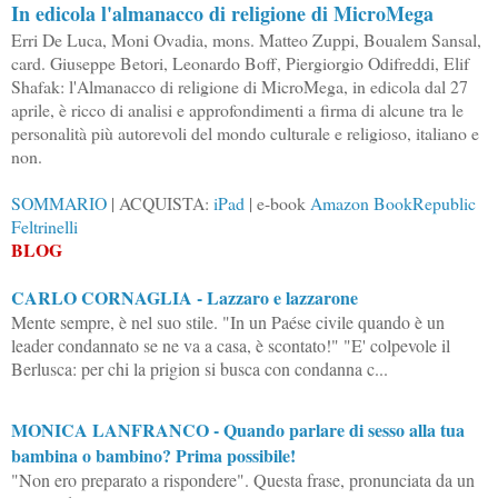
In edicola l'almanacco di religione di MicroMega
Erri De Luca, Moni Ovadia, mons. Matteo Zuppi, Boualem Sansal,
card. Giuseppe Betori, Leonardo Boff, Piergiorgio Odifreddi, Elif
Shafak: l'Almanacco di religione di MicroMega, in edicola dal 27
aprile, è ricco di analisi e approfondimenti a firma di alcune tra le
personalità più autorevoli del mondo culturale e religioso, italiano e
non.
SOMMARIO
| ACQUISTA:
iPad
| e-book
Amazon
BookRepublic
Feltrinelli
BLOG
CARLO CORNAGLIA - Lazzaro e lazzarone
Mente sempre, è nel suo stile. "In un Paése civile quando è un
leader condannato se ne va a casa, è scontato!" "E' colpevole il
Berlusca: per chi la prigion si busca con condanna c...
MONICA LANFRANCO - Quando parlare di sesso alla tua
bambina o bambino? Prima possibile!
"Non ero preparato a rispondere". Questa frase, pronunciata da un