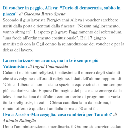
Di voucher in peggio, Alleva: "Furto di democrazia, subito in
piazza"
di
Giacomo Russo Spena
Secondo il giuslavorista Piergiovanni Alleva i voucher sarebbero
usciti dalla porta e rientrati dalla finestra: "Nessun miglioramento,
vanno abrogati". L'aspetto più grave l'aggiramento del referendum,
"una frode all'ordinamento costituzionale". E il 17 giugno
manifesterà con la Cgil contro la reintroduzione dei voucher e per la
difesa del lavoro.
La secolarizzazione avanza, ma in tv è sempre più
Vaticanistan
di
Ingrid Colanicchia
Calano i matrimoni religiosi, i battesimi e il numero degli studenti
che si avvalgono dell'ora di religione. I dati dell'ultimo rapporto di
"Critica Liberale" non lasciano spazio a equivoci: ci stiamo sempre
più secolarizzando. Eppure l'immagine del paese che emerge dalla
televisione italiana è tutt'altra: con un fiorire di programmi a vario
titolo «religiosi», in cui la Chiesa cattolica la fa da padrona, il
ritratto offerto è quello di un'Italia ferma a 50 anni fa.
Ilva a Arcelor-Marcegaglia: cosa cambierà per Taranto?
di
Antonia Battaglia
Dopo l'amministrazione straordinaria, il Gruppo siderurgico ceduto