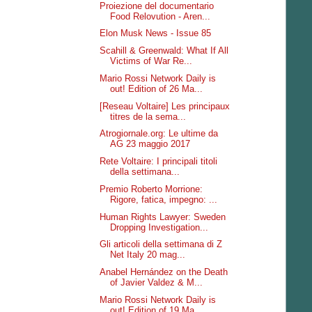
Proiezione del documentario
Food Relovution - Aren...
Elon Musk News - Issue 85
Scahill & Greenwald: What If All
Victims of War Re...
Mario Rossi Network Daily is
out! Edition of 26 Ma...
[Reseau Voltaire] Les principaux
titres de la sema...
Atrogiornale.org: Le ultime da
AG 23 maggio 2017
Rete Voltaire: I principali titoli
della settimana...
Premio Roberto Morrione:
Rigore, fatica, impegno: ...
Human Rights Lawyer: Sweden
Dropping Investigation...
Gli articoli della settimana di Z
Net Italy 20 mag...
Anabel Hernández on the Death
of Javier Valdez & M...
Mario Rossi Network Daily is
out! Edition of 19 Ma...