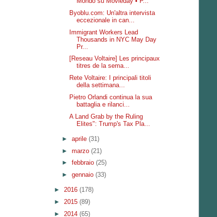
Mondo su Movieday • P...
Byoblu.com: Un'altra intervista
eccezionale in can...
Immigrant Workers Lead
Thousands in NYC May Day
Pr...
[Reseau Voltaire] Les principaux
titres de la sema...
Rete Voltaire: I principali titoli
della settimana...
Pietro Orlandi continua la sua
battaglia e rilanci...
A Land Grab by the Ruling
Elites": Trump's Tax Pla...
►
aprile
(31)
►
marzo
(21)
►
febbraio
(25)
►
gennaio
(33)
►
2016
(178)
►
2015
(89)
►
2014
(65)