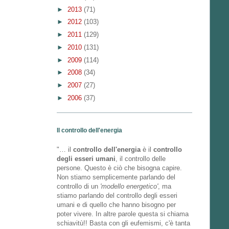
►
2013
(71)
►
2012
(103)
►
2011
(129)
►
2010
(131)
►
2009
(114)
►
2008
(34)
►
2007
(27)
►
2006
(37)
Il controllo dell'energia
"… il
controllo dell'energia
è il
controllo
degli esseri umani
, il controllo delle
persone. Questo è ciò che bisogna capire.
Non stiamo semplicemente parlando del
controllo di un
'modello energetico'
, ma
stiamo parlando del controllo degli esseri
umani e di quello che hanno bisogno per
poter vivere. In altre parole questa si chiama
schiavitù!! Basta con gli eufemismi, c'è tanta