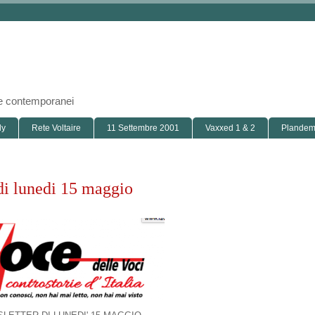
i e contemporanei
ly
Rete Voltaire
11 Settembre 2001
Vaxxed 1 & 2
Plandemi
i lunedi 15 maggio