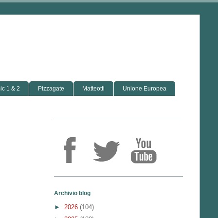
c 1 & 2
Pizzagate
Matteotti
Unione Europea
Archivio blog
►
2026
(104)