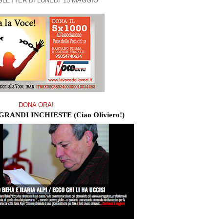
LETTER DI LUNEDI' 15 MAGGIO
DONA ORA!
GRANDI INCHIESTE (Ciao Oliviero!)