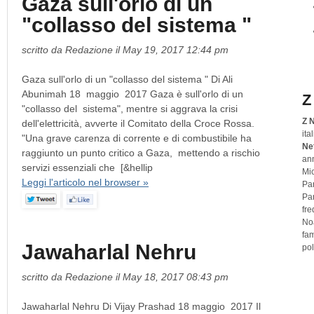
Gaza sull'orlo di un
"collasso del sistema "
scritto da Redazione il May 19, 2017 12:44 pm
Gaza sull'orlo di un "collasso del sistema " Di Ali
Abunimah 18 maggio 2017 Gaza è sull'orlo di un
Z
"collasso del sistema", mentre si aggrava la crisi
Z N
dell'elettricità, avverte il Comitato della Croce Rossa.
ita
"Una grave carenza di corrente e di combustibile ha
Ne
raggiunto un punto critico a Gaza, mettendo a rischio
ann
servizi essenziali che [&hellip
Mic
Leggi l'articolo nel browser »
Pa
Par
fre
No
fam
Jawaharlal Nehru
pol
scritto da Redazione il May 18, 2017 08:43 pm
Jawaharlal Nehru Di Vijay Prashad 18 maggio 2017 Il