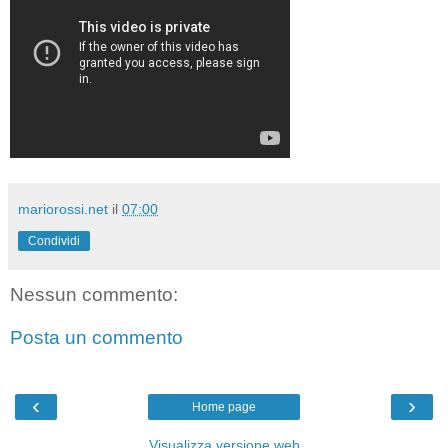
mariorossi.net
il
07:00
Condividi
Nessun commento:
Posta un commento
‹
›
Home page
Visualizza versione web