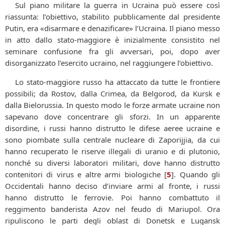
Sul piano militare la guerra in Ucraina può essere così
riassunta: l’obiettivo, stabilito pubblicamente dal presidente
Putin, era «disarmare e denazificare» l’Ucraina. Il piano messo
in atto dallo stato-maggiore è inizialmente consistito nel
seminare confusione fra gli avversari, poi, dopo aver
disorganizzato l’esercito ucraino, nel raggiungere l’obiettivo.
Lo stato-maggiore russo ha attaccato da tutte le frontiere
possibili; da Rostov, dalla Crimea, da Belgorod, da Kursk e
dalla Bielorussia. In questo modo le forze armate ucraine non
sapevano dove concentrare gli sforzi. In un apparente
disordine, i russi hanno distrutto le difese aeree ucraine e
sono piombate sulla centrale nucleare di Zaporijjia, da cui
hanno recuperato le riserve illegali di uranio e di plutonio,
nonché su diversi laboratori militari, dove hanno distrutto
contenitori di virus e altre armi biologiche
[
5
]
. Quando gli
Occidentali hanno deciso d’inviare armi al fronte, i russi
hanno distrutto le ferrovie. Poi hanno combattuto il
reggimento banderista Azov nel feudo di Mariupol. Ora
ripuliscono le parti degli oblast di Donetsk e Lugansk