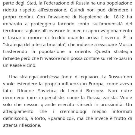
parte degli Stati, la Federazione di Russia ha una popolazione
ridotta rispetto all’estensione. Quindi non può difendere i
propri confini. Con l’invasione di Napoleone del 1812 ha
imparato a proteggersi facendo conto sull’immensità del
territorio: tagliare all’invasore le linee di approvvigionamento
e lasciarlo morire di freddo quando arriva l’inverno. È la
“strategia della terra bruciata”, che indusse a evacuare Mosca
trasferendo la popolazione a oriente. Questa strategia
richiede però che l’invasore non possa contare su retro-basi in
un Paese vicino.
Una strategia anch’essa fonte di equivoci. La Russia non
vuole estendere la propria influenza in Europa, come aveva
fatto l’Unione Sovietica di Leonid Breznev. Non nutre
nemmeno mire imperialiste, come la Russia zarista. Vuole
solo che nessun grande esercito s’insedi in prossimità. Un
atteggiamento che i cremlinologi meglio informati
definiscono, a torto, «paranoico», ma che invece è frutto di
attenta riflessione.