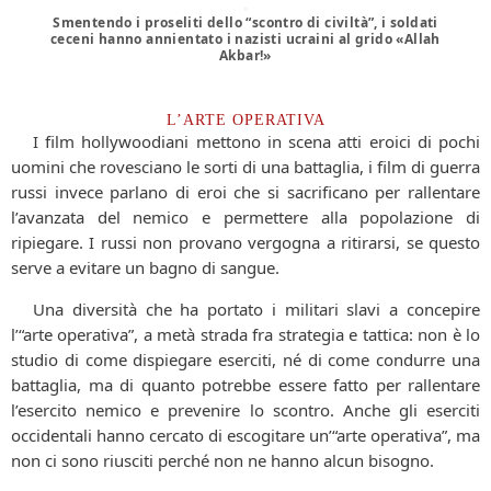
Smentendo i proseliti dello “scontro di civiltà”, i soldati
ceceni hanno annientato i nazisti ucraini al grido «Allah
Akbar!»
L’ARTE OPERATIVA
I film hollywoodiani mettono in scena atti eroici di pochi
uomini che rovesciano le sorti di una battaglia, i film di guerra
russi invece parlano di eroi che si sacrificano per rallentare
l’avanzata del nemico e permettere alla popolazione di
ripiegare. I russi non provano vergogna a ritirarsi, se questo
serve a evitare un bagno di sangue.
Una diversità che ha portato i militari slavi a concepire
l’“arte operativa”, a metà strada fra strategia e tattica: non è lo
studio di come dispiegare eserciti, né di come condurre una
battaglia, ma di quanto potrebbe essere fatto per rallentare
l’esercito nemico e prevenire lo scontro. Anche gli eserciti
occidentali hanno cercato di escogitare un’“arte operativa”, ma
non ci sono riusciti perché non ne hanno alcun bisogno.