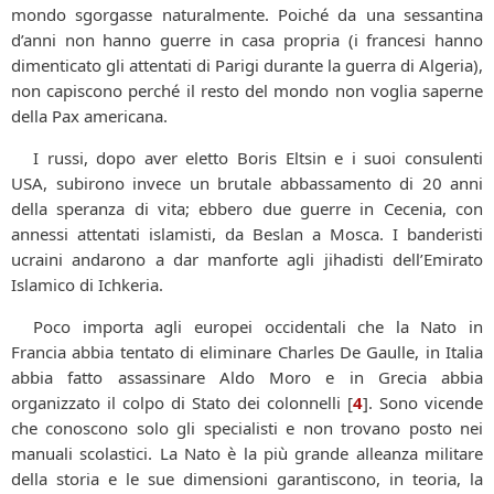
mondo sgorgasse naturalmente. Poiché da una sessantina
d’anni non hanno guerre in casa propria (i francesi hanno
dimenticato gli attentati di Parigi durante la guerra di Algeria),
non capiscono perché il resto del mondo non voglia saperne
della Pax americana.
I russi, dopo aver eletto Boris Eltsin e i suoi consulenti
USA, subirono invece un brutale abbassamento di 20 anni
della speranza di vita; ebbero due guerre in Cecenia, con
annessi attentati islamisti, da Beslan a Mosca. I banderisti
ucraini andarono a dar manforte agli jihadisti dell’Emirato
Islamico di Ichkeria.
Poco importa agli europei occidentali che la Nato in
Francia abbia tentato di eliminare Charles De Gaulle, in Italia
abbia fatto assassinare Aldo Moro e in Grecia abbia
organizzato il colpo di Stato dei colonnelli
[
4
]
. Sono vicende
che conoscono solo gli specialisti e non trovano posto nei
manuali scolastici. La Nato è la più grande alleanza militare
della storia e le sue dimensioni garantiscono, in teoria, la