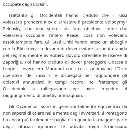
occupate dagli ucraini.
Frattanto gli Occidentali hanno creduto che i russi
volessero prendere Kiev e arrestare il presidente Volodymyr
Zelensky, che mai sono stati loro obiettivi; infine che
volessero occupare l’intero Paese, cosa non volevano
assolutamente fare. Gli Stati Uniti hanno preso un abbaglio
con la Blitzkrieg: credevano di dover evitare la caduta rapida
del regime, mentre avrebbero dovuto difendere le riserve di
Zaporijjia. Poi hanno creduto di dover proteggere Odessa e
Leopoli, invece era Mariupol cui i russi puntavano. L’“arte
operativa” dei russi si è dispiegata per raggiungere gli
obiettivi annunciati in tempi record; nel frattempo gli
Occidentali si rallegravano per aver impedito il
raggiungimento di obiettivi immaginari.
Gli Occidentali sono in generale talmente egocentrici da
non sapersi di calare nella mente degli avversari. Il Pentagono
ha ancor più facilmente sbagliato in quanto la maggior parte
degli ufficiali ignorava le attività degli Straussiani: