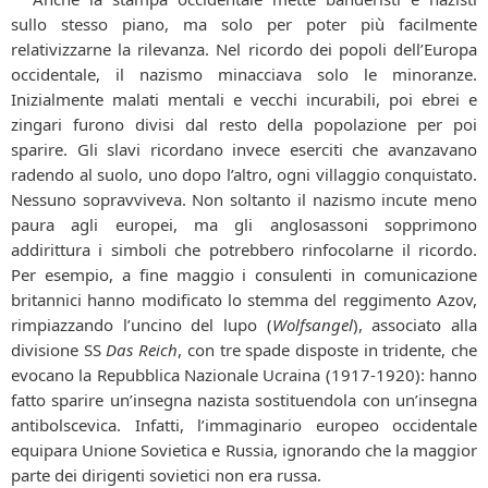
sullo stesso piano, ma solo per poter più facilmente
relativizzarne la rilevanza. Nel ricordo dei popoli dell’Europa
occidentale, il nazismo minacciava solo le minoranze.
Inizialmente malati mentali e vecchi incurabili, poi ebrei e
zingari furono divisi dal resto della popolazione per poi
sparire. Gli slavi ricordano invece eserciti che avanzavano
radendo al suolo, uno dopo l’altro, ogni villaggio conquistato.
Nessuno sopravviveva. Non soltanto il nazismo incute meno
paura agli europei, ma gli anglosassoni sopprimono
addirittura i simboli che potrebbero rinfocolarne il ricordo.
Per esempio, a fine maggio i consulenti in comunicazione
britannici hanno modificato lo stemma del reggimento Azov,
rimpiazzando l’uncino del lupo (
Wolfsangel
), associato alla
divisione SS
Das Reich
, con tre spade disposte in tridente, che
evocano la Repubblica Nazionale Ucraina (1917-1920): hanno
fatto sparire un’insegna nazista sostituendola con un’insegna
antibolscevica. Infatti, l’immaginario europeo occidentale
equipara Unione Sovietica e Russia, ignorando che la maggior
parte dei dirigenti sovietici non era russa.