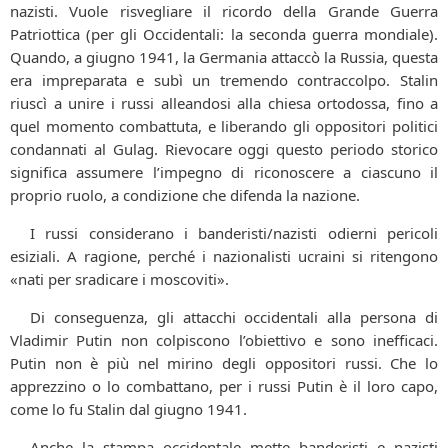
nazisti. Vuole risvegliare il ricordo della Grande Guerra
Patriottica (per gli Occidentali: la seconda guerra mondiale).
Quando, a giugno 1941, la Germania attaccò la Russia, questa
era impreparata e subì un tremendo contraccolpo. Stalin
riuscì a unire i russi alleandosi alla chiesa ortodossa, fino a
quel momento combattuta, e liberando gli oppositori politici
condannati al Gulag. Rievocare oggi questo periodo storico
significa assumere l’impegno di riconoscere a ciascuno il
proprio ruolo, a condizione che difenda la nazione.
I russi considerano i banderisti/nazisti odierni pericoli
esiziali. A ragione, perché i nazionalisti ucraini si ritengono
«nati per sradicare i moscoviti».
Di conseguenza, gli attacchi occidentali alla persona di
Vladimir Putin non colpiscono l’obiettivo e sono inefficaci.
Putin non è più nel mirino degli oppositori russi. Che lo
apprezzino o lo combattano, per i russi Putin è il loro capo,
come lo fu Stalin dal giugno 1941.
Anche la stampa occidentale mette banderisti e nazisti