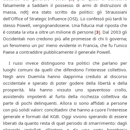
falsamente a Saddam il possesso di armi di distruzioni di
massa, ndt] era stato scritto da politici: gli Straussiani
dell’Office of Strategic Influence (OSI). Lo confessò più tardi lo
stesso Powell, vergognandosene. Una fiducia mal riposta che
è costata la vita a oltre un milione di persone
[
3
]
. Dal 2003 gli
Occidentali non credono più alle promesse di chi li governa;
un fenomeno un po’ meno evidente in Francia, che fu l’unico
Paese a contraddire pubblicamente il generale Powell.
I russi invece distinguono tra politici che parlano per
luoghi comuni da quelli che difendono l’interesse collettivo.
Negli anni Duemila hanno dapprima creduto al discorso
occidentale e sperato di poter godere della libertà e della
prosperità. Ma hanno vissuto uno spaventoso crollo,
assistendo impotenti al furto della ricchezza collettiva da
parte di pochi delinquenti. Allora si sono affidati a persone
con più solidi valori: concittadini che hanno a cuore l’interesse
generale e formati dal KGB. Oggi vivono sperando di essere
liberati da quanto resta di quel periodo di smarrimento: dagli
oligarchi installati all’estero e da una certa borghesia