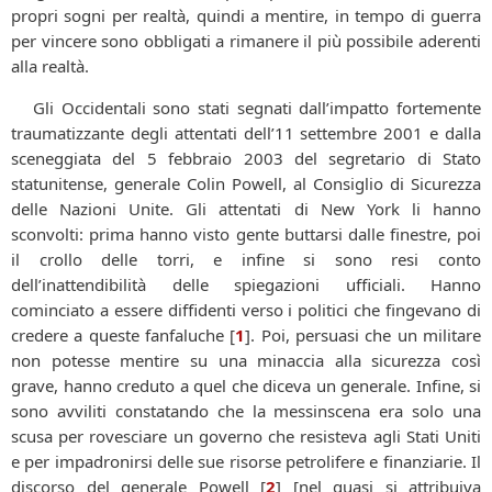
propri sogni per realtà, quindi a mentire, in tempo di guerra
per vincere sono obbligati a rimanere il più possibile aderenti
alla realtà.
Gli Occidentali sono stati segnati dall’impatto fortemente
traumatizzante degli attentati dell’11 settembre 2001 e dalla
sceneggiata del 5 febbraio 2003 del segretario di Stato
statunitense, generale Colin Powell, al Consiglio di Sicurezza
delle Nazioni Unite. Gli attentati di New York li hanno
sconvolti: prima hanno visto gente buttarsi dalle finestre, poi
il crollo delle torri, e infine si sono resi conto
dell’inattendibilità delle spiegazioni ufficiali. Hanno
cominciato a essere diffidenti verso i politici che fingevano di
credere a queste fanfaluche
[
1
]
. Poi, persuasi che un militare
non potesse mentire su una minaccia alla sicurezza così
grave, hanno creduto a quel che diceva un generale. Infine, si
sono avviliti constatando che la messinscena era solo una
scusa per rovesciare un governo che resisteva agli Stati Uniti
e per impadronirsi delle sue risorse petrolifere e finanziarie. Il
discorso del generale Powell
[
2
]
[nel quasi si attribuiva