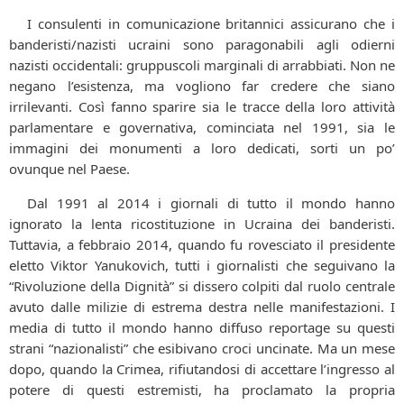
I consulenti in comunicazione britannici assicurano che i
banderisti/nazisti ucraini sono paragonabili agli odierni
nazisti occidentali: gruppuscoli marginali di arrabbiati. Non ne
negano l’esistenza, ma vogliono far credere che siano
irrilevanti. Così fanno sparire sia le tracce della loro attività
parlamentare e governativa, cominciata nel 1991, sia le
immagini dei monumenti a loro dedicati, sorti un po’
ovunque nel Paese.
Dal 1991 al 2014 i giornali di tutto il mondo hanno
ignorato la lenta ricostituzione in Ucraina dei banderisti.
Tuttavia, a febbraio 2014, quando fu rovesciato il presidente
eletto Viktor Yanukovich, tutti i giornalisti che seguivano la
“Rivoluzione della Dignità” si dissero colpiti dal ruolo centrale
avuto dalle milizie di estrema destra nelle manifestazioni. I
media di tutto il mondo hanno diffuso reportage su questi
strani “nazionalisti” che esibivano croci uncinate. Ma un mese
dopo, quando la Crimea, rifiutandosi di accettare l’ingresso al
potere di questi estremisti, ha proclamato la propria