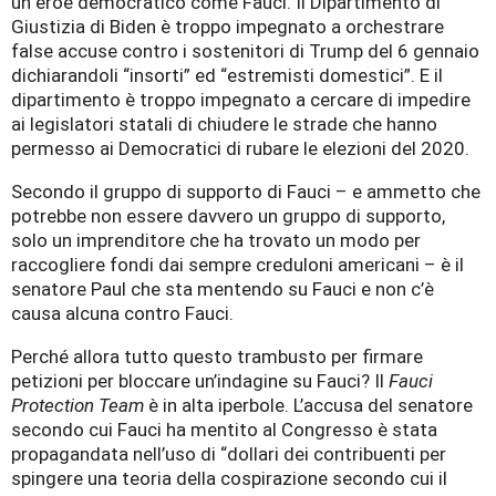
un eroe democratico come Fauci. Il Dipartimento di
Giustizia di Biden è troppo impegnato a orchestrare
false accuse contro i sostenitori di Trump del 6 gennaio
dichiarandoli “insorti” ed “estremisti domestici”. E il
dipartimento è troppo impegnato a cercare di impedire
ai legislatori statali di chiudere le strade che hanno
permesso ai Democratici di rubare le elezioni del 2020.
Secondo il gruppo di supporto di Fauci – e ammetto che
potrebbe non essere davvero un gruppo di supporto,
solo un imprenditore che ha trovato un modo per
raccogliere fondi dai sempre creduloni americani – è il
senatore Paul che sta mentendo su Fauci e non c’è
causa alcuna contro Fauci.
Perché allora tutto questo trambusto per firmare
petizioni per bloccare un’indagine su Fauci? Il
Fauci
Protection Team
è in alta iperbole. L’accusa del senatore
secondo cui Fauci ha mentito al Congresso è stata
propagandata nell’uso di “dollari dei contribuenti per
spingere una teoria della cospirazione secondo cui il