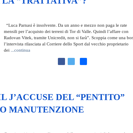
 LA “TRATTATIVA”?
“Luca Parnasi è insolvente. Da un anno e mezzo non paga le rate
mensili per l’acquisto dei terreni di Tor di Valle. Quindi l’affare con
Radovan Vitek, tramite Unicredit, non si farà”. Scoppia come una b
l’intervista rilasciata al Corriere dello Sport dal vecchio proprietario
dei
...continua
F
T
C
a
w
o
c
i
n
e
t
d
IL J’ACCUSE DEL “PENTITO”
b
t
i
o
e
v
PO MANUTENZIONE
o
r
i
k
d
i