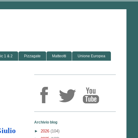
c 1 & 2
Pizzagate
Matteotti
Unione Europea
Archivio blog
iulio
►
2026
(104)