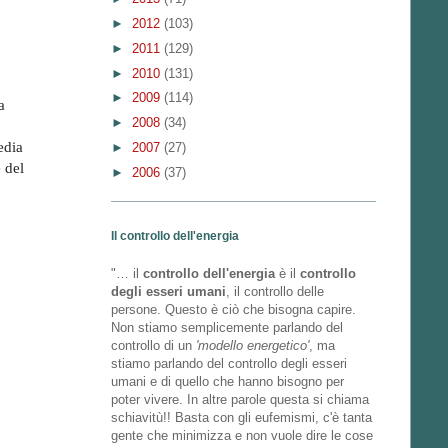
►
2012
(103)
►
2011
(129)
►
2010
(131)
►
2009
(114)
a
►
2008
(34)
edia
►
2007
(27)
 del
►
2006
(37)
Il controllo dell'energia
"… il
controllo dell'energia
è il
controllo
degli esseri umani
, il controllo delle
persone. Questo è ciò che bisogna capire.
Non stiamo semplicemente parlando del
controllo di un
'modello energetico'
, ma
stiamo parlando del controllo degli esseri
umani e di quello che hanno bisogno per
poter vivere. In altre parole questa si chiama
schiavitù!! Basta con gli eufemismi, c'è tanta
gente che minimizza e non vuole dire le cose