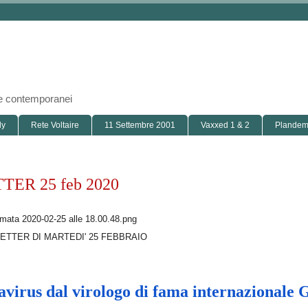
i e contemporanei
ly
Rete Voltaire
11 Settembre 2001
Vaxxed 1 & 2
Plandemi
ER 25 feb 2020
ETTER DI MARTEDI' 25 FEBBRAIO
avirus dal virologo di fama internazionale G