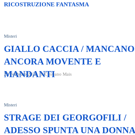
RICOSTRUZIONE FANTASMA
Misteri
GIALLO CACCIA / MANCANO
ANCORA MOVENTE E
MANDANTI
22 Febbraio 2020
di Cristiano Mais
Misteri
STRAGE DEI GEORGOFILI /
ADESSO SPUNTA UNA DONN