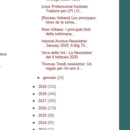
Linux Professional Institute:
Tradurre per LPI | O...
[Reseau Voltaire] Les principaux
titres de la sema...
Rete Voltaire: I principali titoli
della settimana...
Internet Archive Newsletter
January 2020: A Big Th...
Voce delle Voi - La Newsletter
tere
del 4 febbraio 2020
Thomas Torelli newsletter: Un
e
regalo per chi ami d...
►
gennaio
(24)
►
2019
(333)
►
2018
(445)
►
2017
(365)
►
2016
(178)
►
2015
(89)
►
2014
(65)
►
2013
(71)