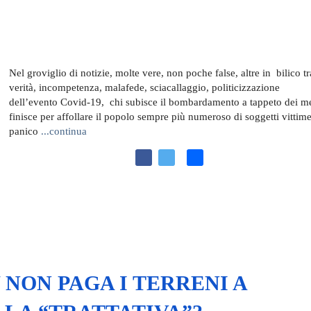
o
e
v
o
r
i
k
d
i
Nel groviglio di notizie, molte vere, non poche false, altre in bilico tr
verità, incompetenza, malafede, sciacallaggio, politicizzazione
dell’evento Covid-19, chi subisce il bombardamento a tappeto dei m
finisce per affollare il popolo sempre più numeroso di soggetti vittime
panico
...continua
F
T
C
a
w
o
c
i
n
e
t
d
b
t
i
o
e
v
o
r
i
 NON PAGA I TERRENI A
k
d
i