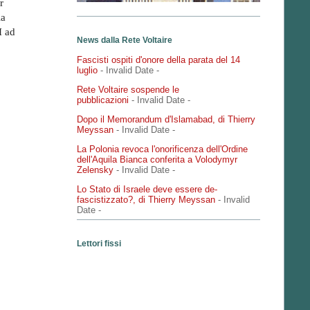
r
la
I ad
News dalla Rete Voltaire
Fascisti ospiti d'onore della parata del 14
luglio
- Invalid Date
-
Rete Voltaire sospende le
pubblicazioni
- Invalid Date
-
Dopo il Memorandum d'Islamabad, di Thierry
Meyssan
- Invalid Date
-
La Polonia revoca l'onorificenza dell'Ordine
dell'Aquila Bianca conferita a Volodymyr
Zelensky
- Invalid Date
-
Lo Stato di Israele deve essere de-
fascistizzato?, di Thierry Meyssan
- Invalid
Date
-
Lettori fissi