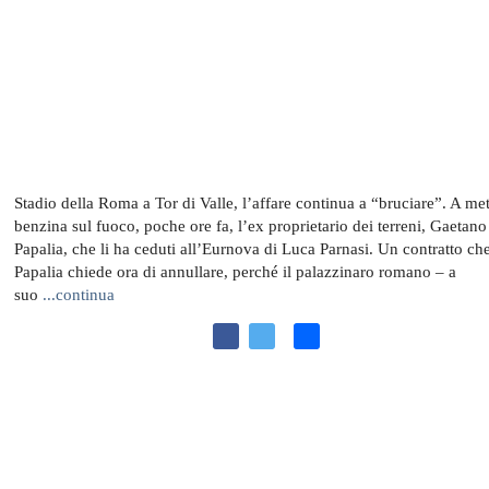
Stadio della Roma a Tor di Valle, l’affare continua a “bruciare”. A met
benzina sul fuoco, poche ore fa, l’ex proprietario dei terreni, Gaetano
Papalia, che li ha ceduti all’Eurnova di Luca Parnasi. Un contratto ch
Papalia chiede ora di annullare, perché il palazzinaro romano – a
suo
...continua
F
T
C
a
w
o
c
i
n
e
t
d
b
t
i