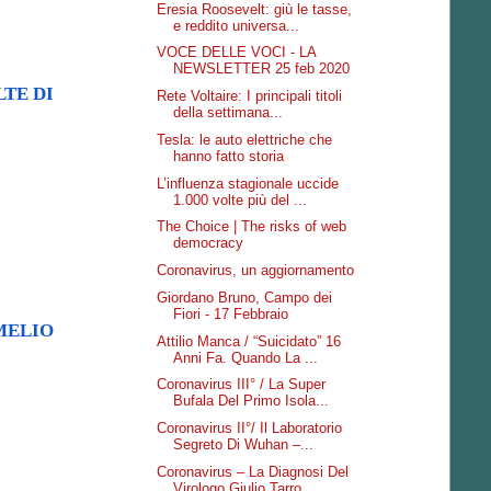
Eresia Roosevelt: giù le tasse,
e reddito universa...
VOCE DELLE VOCI - LA
NEWSLETTER 25 feb 2020
TE DI
Rete Voltaire: I principali titoli
della settimana...
Tesla: le auto elettriche che
hanno fatto storia
L’influenza stagionale uccide
1.000 volte più del ...
The Choice | The risks of web
democracy
Coronavirus, un aggiornamento
Giordano Bruno, Campo dei
Fiori - 17 Febbraio
AMELIO
Attilio Manca / “Suicidato” 16
Anni Fa. Quando La ...
Coronavirus III° / La Super
Bufala Del Primo Isola...
Coronavirus II°/ Il Laboratorio
Segreto Di Wuhan –...
Coronavirus – La Diagnosi Del
Virologo Giulio Tarro