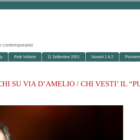
i e contemporanei
ly
Rete Voltaire
11 Settembre 2001
Vaxxed 1 & 2
Plandemi
I SU VIA D’AMELIO / CHI VESTI’ IL “P