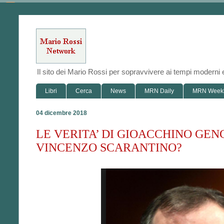
Il sito dei Mario Rossi per sopravvivere ai tempi modern
Libri
Cerca
News
MRN Daily
MRN Week
04 dicembre 2018
LE VERITA’ DI GIOACCHINO GENCH
VINCENZO SCARANTINO?