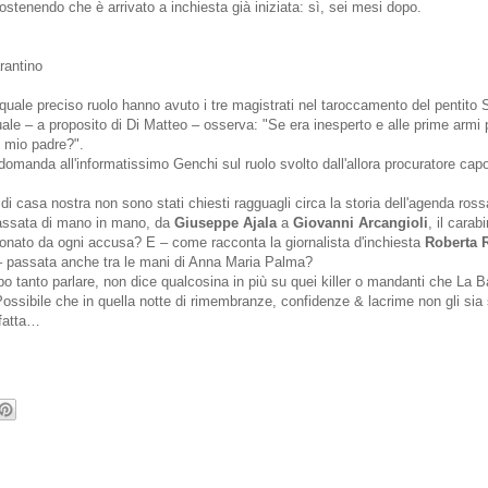
ostenendo che è arrivato a inchiesta già iniziata: sì, sei mesi dopo.
rantino
quale preciso ruolo hanno avuto i tre magistrati nel taroccamento del pentito 
uale – a proposito di Di Matteo – osserva: "Se era inesperto e alle prime armi 
 mio padre?".
manda all'informatissimo Genchi sul ruolo svolto dall'allora procuratore ca
 di casa nostra non sono stati chiesti ragguagli circa la storia dell'agenda ros
passata di mano in mano, da
Giuseppe Ajala
a
Giovanni Arcangioli
, il carab
ionato da ogni accusa? E – come racconta la giornalista d'inchiesta
Roberta 
– passata anche tra le mani di Anna Maria Palma?
 tanto parlare, non dice qualcosina in più su quei killer o mandanti che La B
ossibile che in quella notte di rimembranze, confidenze & lacrime non gli sia 
 fatta…