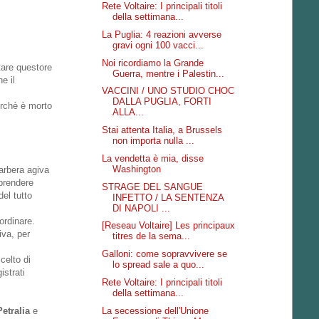
Rete Voltaire: I principali titoli
della settimana...
La Puglia: 4 reazioni avverse
gravi ogni 100 vacci...
Noi ricordiamo la Grande
tare questore
Guerra, mentre i Palestin...
e il
VACCINI / UNO STUDIO CHOC
DALLA PUGLIA, FORTI
erchè è morto
ALLA...
Stai attenta Italia, a Brussels
non importa nulla ...
La vendetta è mia, disse
Washington
arbera agiva
 prendere
STRAGE DEL SANGUE
el tutto
INFETTO / LA SENTENZA
DI NAPOLI ...
ordinare.
[Reseau Voltaire] Les principaux
iva, per
titres de la sema...
Galloni: come sopravvivere se
celto di
lo spread sale a quo...
istrati
Rete Voltaire: I principali titoli
della settimana...
La secessione dell'Unione
etralia
e