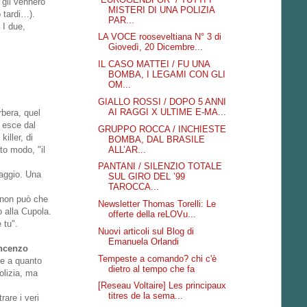
 gli vennero
MISTERI DI UNA POLIZIA
o tardi…).
PAR...
 I due,
LA VOCE rooseveltiana N° 3 di
Giovedì, 20 Dicembre...
IL CASO MATTEI / FU UNA
BOMBA, I LEGAMI CON GLI
OM...
GIALLO ROSSI / DOPO 5 ANNI
AI RAGGI X ULTIME E-MA...
rbera, quel
o esce dal
GRUPPO ROCCA / INCHIESTE
iller, di
BOMBA, DAL BRASILE
ALL’AR...
to modo, "il
PANTANI / SILENZIO TOTALE
maggio. Una
SUL GIRO DEL ’99
TAROCCA...
e non può che
Newsletter Thomas Torelli: Le
 alla Cupola.
offerte della reLOVu...
 tu".
Nuovi articoli sul Blog di
Emanuela Orlandi
ncenzo
Tempeste a comando? chi c'è
, e a quanto
dietro al tempo che fa
olizia, ma
[Reseau Voltaire] Les principaux
titres de la sema...
rare i veri