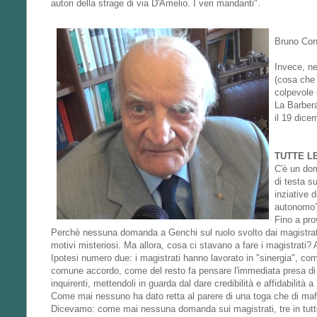
autori della strage di via D'Amelio. I veri mandanti".
Bruno Con
Invece, ne
(cosa che 
colpevole 
La Barbera
il 19 dicem
TUTTE L
C'è un do
di testa s
inziative 
autonomo
Fino a pro
Perchè nessuna domanda a Genchi sul ruolo svolto dai magistrati? 
motivi misteriosi. Ma allora, cosa ci stavano a fare i magistrati?
Ipotesi numero due: i magistrati hanno lavorato in "sinergia", com
comune accordo, come del resto fa pensare l'immediata presa di
inquirenti, mettendoli in guarda dal dare credibilità e affidabilità
Come mai nessuno ha dato retta al parere di una toga che di maf
Dicevamo: come mai nessuna domanda sui magistrati, tre in tutto