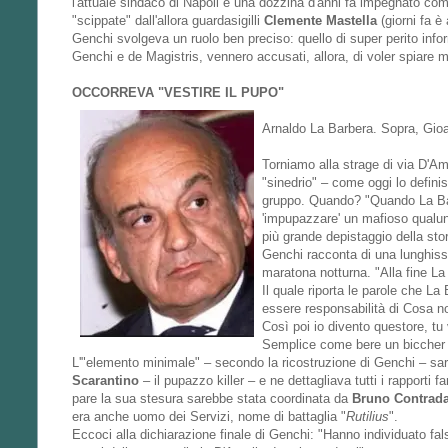
l'attuale sindaco di Napoli e una dozzina d'anni fa impegnato com
"scippate" dall'allora guardasigilli
Clemente Mastella
(giorni fa 
Genchi svolgeva un ruolo ben preciso: quello di super perito inform
Genchi e de Magistris, vennero accusati, allora, di voler spiare m
OCCORREVA "VESTIRE IL PUPO"
Arnaldo La Barbera. Sopra, Gio
Torniamo alla strage di via D'Ame
"sinedrio" – come oggi lo definis
gruppo. Quando? "Quando La Barber
'impupazzare' un mafioso qualunq
più grande depistaggio della sto
Genchi racconta di una lunghiss
maratona notturna. "Alla fine 
Il quale riporta le parole che La
essere responsabilità di Cosa no
Così poi io divento questore, tu 
Semplice come bere un biccher 
L'"elemento minimale" – secondo la ricostruzione di Genchi – sare
Scarantino
– il pupazzo killer – e ne dettagliava tutti i rapporti 
pare la sua stesura sarebbe stata coordinata da
Bruno Contrad
era anche uomo dei Servizi, nome di battaglia "
Rutilius
".
Eccoci alla dichiarazione finale di Genchi: "Hanno individuato falsi