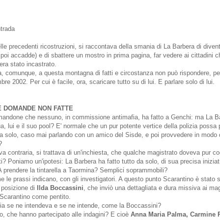
trada
lle precedenti ricostruzioni, si raccontava della smania di La Barbera di diven
poi accadde) e di sbattere un mostro in prima pagina, far vedere ai cittadini ch
era stato incastrato.
, comunque, a questa montagna di fatti e circostanza non può rispondere, p
bre 2002. Per cui è facile, ora, scaricare tutto su di lui. E parlare solo di lui.
E DOMANDE NON FATTE
mandone che nessuno, in commissione antimafia, ha fatto a Genchi: ma La B
ua, lui e il suo pool? E' normale che un pur potente vertice della polizia possa
da solo, caso mai parlando con un amico del Sisde, e poi provvedere in modo d
?
va contraria, si trattava di un'inchiesta, che qualche magistrato doveva pur co
Poniamo un'ipotesi: La Barbera ha fatto tutto da solo, di sua precisa iniziat
 A prendere la tintarella a Taormina? Semplici soprammobili?
e le prassi indicano, con gli investigatori. A questo punto Scarantino è stato s
 posizione di
Ilda Boccassini
, che inviò una dettagliata e dura missiva ai mag
 a Scarantino come pentito.
ia se ne intendeva e se ne intende, come la Boccassini?
, che hanno partecipato alle indagini? E cioè
Anna Maria Palma, Carmine P