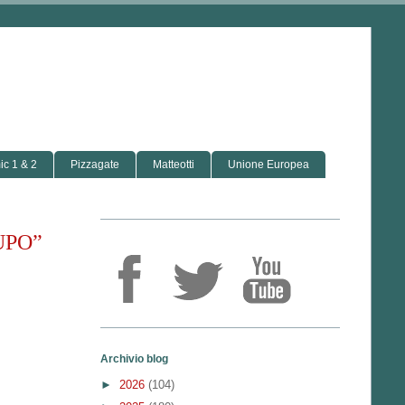
c 1 & 2
Pizzagate
Matteotti
Unione Europea
UPO”
Archivio blog
►
2026
(104)