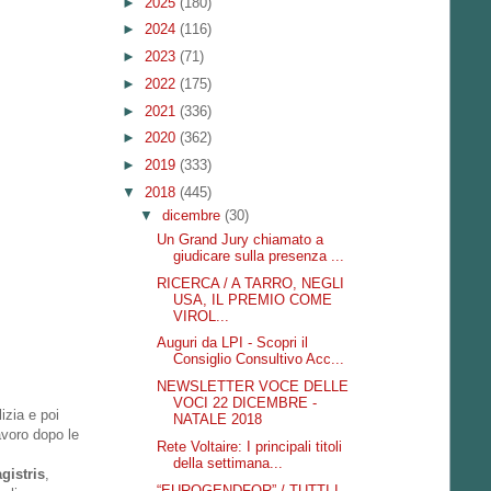
►
2025
(180)
►
2024
(116)
►
2023
(71)
►
2022
(175)
►
2021
(336)
►
2020
(362)
►
2019
(333)
▼
2018
(445)
▼
dicembre
(30)
Un Grand Jury chiamato a
giudicare sulla presenza ...
RICERCA / A TARRO, NEGLI
USA, IL PREMIO COME
VIROL...
Auguri da LPI - Scopri il
Consiglio Consultivo Acc...
NEWSLETTER VOCE DELLE
VOCI 22 DICEMBRE -
lizia e poi
NATALE 2018
lavoro dopo le
Rete Voltaire: I principali titoli
della settimana...
gistris
,
“EUROGENDFOR” / TUTTI I