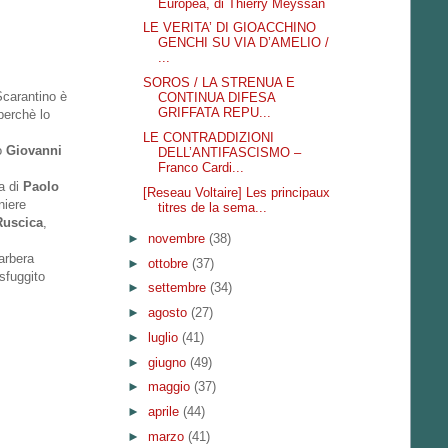
Europea, di Thierry Meyssan
LE VERITA’ DI GIOACCHINO
GENCHI SU VIA D’AMELIO /
...
SOROS / LA STRENUA E
Scarantino è
CONTINUA DIFESA
GRIFFATA REPU...
perchè lo
LE CONTRADDIZIONI
po
Giovanni
DELL’ANTIFASCISMO –
Franco Cardi...
sa di
Paolo
[Reseau Voltaire] Les principaux
iniere
titres de la sema...
Ruscica
,
►
novembre
(38)
arbera
►
ottobre
(37)
sfuggito
►
settembre
(34)
►
agosto
(27)
►
luglio
(41)
►
giugno
(49)
►
maggio
(37)
►
aprile
(44)
►
marzo
(41)