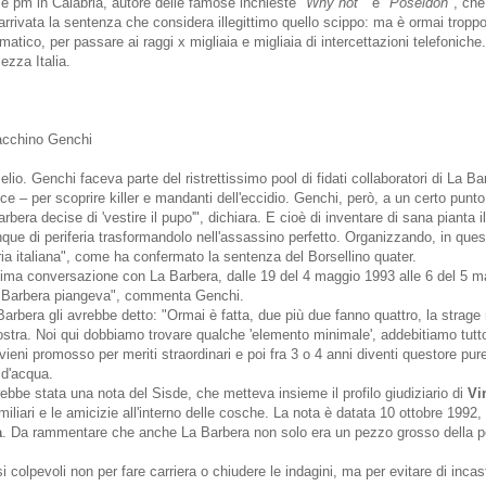
e pm in Calabria, autore delle famose inchieste "
Why not
" e "
Poseidon"
, che
è arrivata la sentenza che considera illegittimo quello scippo: ma è ormai tropp
atico, per passare ai raggi x migliaia e migliaia di intercettazioni telefoniche.
ezza Italia.
acchino Genchi
lio. Genchi faceva parte del ristrettissimo pool di fidati collaboratori di La Ba
ce – per scoprire killer e mandanti dell'eccidio. Genchi, però, a un certo punt
a decise di 'vestire il pupo'", dichiara. E cioè di inventare di sana pianta il k
ue di periferia trasformandolo nell'assassino perfetto. Organizzando, in ques
ria italiana", come ha confermato la sentenza del Borsellino quater.
ima conversazione con La Barbera, dalle 19 del 4 maggio 1993 alle 6 del 5 
La Barbera piangeva", commenta Genchi.
 Barbera gli avrebbe detto: "Ormai è fatta, due più due fanno quattro, la strag
stra. Noi qui dobbiamo trovare qualche 'elemento minimale', addebitiamo tutto
vieni promosso per meriti straordinari e poi fra 3 o 4 anni diventi questore pure
d'acqua.
bbe stata una nota del Sisde, che metteva insieme il profilo giudiziario di
Vi
familiari e le amicizie all'interno delle cosche. La nota è datata 10 ottobre 1992
a
. Da rammentare che anche La Barbera non solo era un pezzo grosso della p
 colpevoli non per fare carriera o chiudere le indagini, ma per evitare di incast