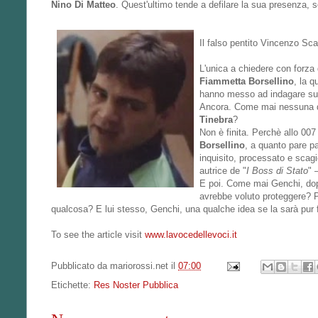
Nino Di Matteo
. Quest'ultimo tende a defilare la sua presenza, s
Il falso pentito Vincenzo Sca
L'unica a chiedere con forza 
Fiammetta Borsellino
, la q
hanno messo ad indagare su
Ancora. Come mai nessuna do
Tinebra
?
Non è finita. Perchè allo 007
Borsellino
, a quanto pare 
inquisito, processato e scag
autrice de "
I Boss di Stato
" 
E poi. Come mai Genchi, dopo
avrebbe voluto proteggere? P
qualcosa? E lui stesso, Genchi, una qualche idea se la sarà pur
To see the article visit
www.lavocedellevoci.it
Pubblicato da
mariorossi.net
il
07:00
Etichette:
Res Noster Pubblica