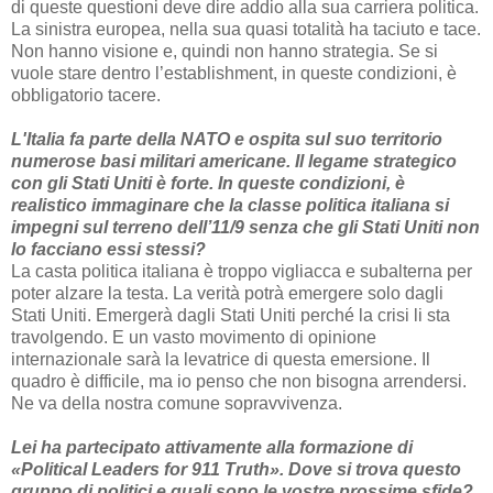
di queste questioni deve dire addio alla sua carriera politica.
La sinistra europea, nella sua quasi totalità ha taciuto e tace.
Non hanno visione e, quindi non hanno strategia. Se si
vuole stare dentro l’establishment, in queste condizioni, è
obbligatorio tacere.
L'Italia fa parte della NATO e ospita sul suo territorio
numerose basi militari americane. Il legame strategico
con gli Stati Uniti è forte. In queste condizioni, è
realistico immaginare che la classe politica italiana si
impegni sul terreno dell’11/9 senza che gli Stati Uniti non
lo facciano essi stessi?
La casta politica italiana è troppo vigliacca e subalterna per
poter alzare la testa. La verità potrà emergere solo dagli
Stati Uniti. Emergerà dagli Stati Uniti perché la crisi li sta
travolgendo. E un vasto movimento di opinione
internazionale sarà la levatrice di questa emersione. Il
quadro è difficile, ma io penso che non bisogna arrendersi.
Ne va della nostra comune sopravvivenza.
Lei ha partecipato attivamente alla formazione di
«Political Leaders for 911 Truth». Dove si trova questo
gruppo di politici e quali sono le vostre prossime sfide?