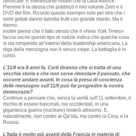
falsificate. È interessante notare che la casa editrice
Piemme è la stessa che pubblicò il mio volume Zero e il
DVD del film. Ricordo questo esempio solo per dire che i
semi gettati danno talvolta frutti con grande ritardo. Ma li
danno.
Inoltre penso che il fatto stesso che il «New York Times»
faccia uscire questo tipo di notizie indica che qualche cosa
si sta rompendo all’interno della leadership americana. La
diga della menzogna non è senza crepe. La battaglia è in
corso.
L’11/9 era 8 anni fa. Certi diranno che si tratta di una
vecchia storia e che non serve rimestare il passato, che
occorre andare avanti. In cosa la presa di coscienza
delle menzogne sull’11/9 può far progredire la nostra
democrazia?
Continuo a pensare che, senza la verità sull’11 settembre, il
rischio di essere trascinati, noi occidentali, in una
gigantesca guerra (nucleare) resterà altissimo. E,
naturalmente, non contro al-Qa‘ida, ma contro la Cina, e la
Russia.
L’Italia è molto più avanti della Francia in materia di