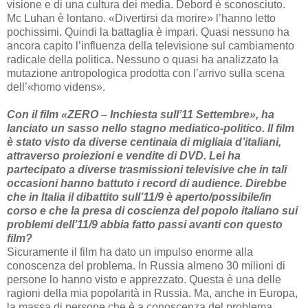
visione e di una cultura dei media. Debord è sconosciuto.
Mc Luhan è lontano. «Divertirsi da morire» l’hanno letto
pochissimi. Quindi la battaglia è impari. Quasi nessuno ha
ancora capito l’influenza della televisione sul cambiamento
radicale della politica. Nessuno o quasi ha analizzato la
mutazione antropologica prodotta con l’arrivo sulla scena
dell’«homo videns».
Con il film «ZERO – Inchiesta sull’11 Settembre», ha
lanciato un sasso nello stagno mediatico-politico. Il film
è stato visto da diverse centinaia di migliaia d’italiani,
attraverso proiezioni e vendite di DVD. Lei ha
partecipato a diverse trasmissioni televisive che in tali
occasioni hanno battuto i record di audience. Direbbe
che in Italia il dibattito sull’11/9 è aperto/possibile/in
corso e che la presa di coscienza del popolo italiano sui
problemi dell’11/9 abbia fatto passi avanti con questo
film?
Sicuramente il film ha dato un impulso enorme alla
conoscenza del problema. In Russia almeno 30 milioni di
persone lo hanno visto e apprezzato. Questa è una delle
ragioni della mia popolarità in Russia. Ma, anche in Europa,
la massa di persone che è a conoscenza del problema