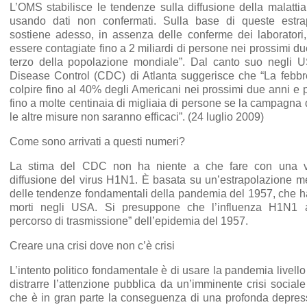
L’OMS stabilisce le tendenze sulla diffusione della malatti
usando dati non confermati. Sulla base di queste estra
sostiene adesso, in assenza delle conferme dei laboratori
essere contagiate fino a 2 miliardi di persone nei prossimi d
terzo della popolazione mondiale”. Dal canto suo negli US
Disease Control (CDC) di Atlanta suggerisce che “La febbr
colpire fino al 40% degli Americani nei prossimi due anni e 
fino a molte centinaia di migliaia di persone se la campagna
le altre misure non saranno efficaci”. (24 luglio 2009)
Come sono arrivati a questi numeri?
La stima del CDC non ha niente a che fare con una va
diffusione del virus H1N1. È basata su un’estrapolazione m
delle tendenze fondamentali della pandemia del 1957, che 
morti negli USA. Si presuppone che l’influenza H1N1 a
percorso di trasmissione” dell’epidemia del 1957.
Creare una crisi dove non c’è crisi
L’intento politico fondamentale è di usare la pandemia livell
distrarre l’attenzione pubblica da un’imminente crisi sociale
che è in gran parte la conseguenza di una profonda depre