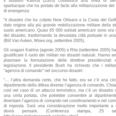
Il disastro Katrina (2005) costituisce una linea di d
spartiacque che ha portato de facto alla militarizzazione de
di emergenza:
“il disastro che ha colpito New Orleans e la Costa del Gol
dato origine alla più grande mobilizzazione militare della s
suolo americano. Quasi 65 000 soldati americani sono ora s
del disastro, trasformando la devastata città portuale in un
(Bill Van Auken, Wsws.org, settembre 2005).
Gli uragani Katrina (agosto 2005) e Rita (settembre 2005) ha
giustificare il ruolo dei militari nei disastri naturali. Hanno 
plasmare la formulazione delle direttive presidenziali
legislazione. Il presidente Bush ha richiesto che i militar
“agenzia di comando” nel soccorso disastri:
“… l’altra domanda certo, che ho fatto, era se c’è una circ
dipartimento della difesa diventa l’agenzia di comando. Chi
così nel caso di un attacco terroristico, ma c’è un disastro 
una certa portata, che potrebbe consentire al dipartiment
diventare l’agenzia di comando nel coordinamento e nel com
di risposta. Sarà una considerazione molto importante a 
dovrà pensare. (Conferenza stampa, 25 se