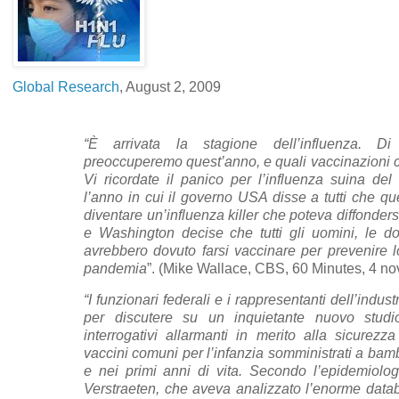
Global Research
, August 2, 2009
“È arrivata la stagione dell’influenza. D
preoccuperemo quest’anno, e quali vaccinazioni ci
Vi ricordate il panico per l’influenza suina de
l’anno in cui il governo USA disse a tutti che qu
diventare un’influenza killer che poteva diffondersi
e Washington decise che tutti gli uomini, le d
avrebbero dovuto farsi vaccinare per prevenire 
pandemia
”. (Mike Wallace, CBS, 60 Minutes, 4 n
“I funzionari federali e i rappresentanti dell’industr
per discutere su un inquietante nuovo studi
interrogativi allarmanti in merito alla sicurezz
vaccini comuni per l’infanzia somministrati a bam
e nei primi anni di vita. Secondo l’epidemio
Verstraeten, che aveva analizzato l’enorme data