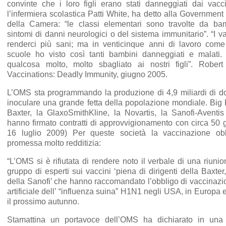
convinte che i loro figli erano stati danneggiati dai vac
l’infermiera scolastica Patti White, ha detto alla Governmen
della Camera: “le classi elementari sono travolte da b
sintomi di danni neurologici o del sistema immunitario”. “I 
renderci più sani; ma in venticinque anni di lavoro come 
scuole ho visto così tanti bambini danneggiati e malati
qualcosa molto, molto sbagliato ai nostri figli”. Rober
Vaccinations: Deadly Immunity, giugno 2005.
L’OMS sta programmando la produzione di 4,9 miliardi di dosi
inoculare una grande fetta della popolazione mondiale. Big 
Baxter, la GlaxoSmithKline, la Novartis, la Sanofi-Aventi
hanno firmato contratti di approvvigionamento con circa 50 g
16 luglio 2009) Per queste società la vaccinazione ob
promessa molto redditizia:
“L’OMS si è rifiutata di rendere noto il verbale di una riuni
gruppo di esperti sui vaccini ‘piena di dirigenti della Baxter
della Sanofi’ che hanno raccomandato l’obbligo di vaccinazio
artificiale dell’ “influenza suina” H1N1 negli USA, in Europa e 
il prossimo autunno.
Stamattina un portavoce dell’OMS ha dichiarato in una