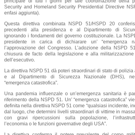
principale di tutti i giorni per tale coordinazione della po
Security and Homeland Security Presidential Directive 
enfasi aggiunta).
Questa direttiva combinata NSPD 51/HSPD 20 conferis
precedenti alla presidenza e al Dipartimento di Sicur
ignorando i fondamenti del governo costituzionale. La NSP
presidente in carica di dichiarare un’ “emergenza n
l’approvazione del Congresso. L’adozione della NSPD 51
chiusura de facto della legislazione e alla militarizzazione
dell’esecutivo.
La direttiva NSPD 51 dà poteri straordinari di stato di polizi
e al Dipartimento di Sicurezza Nazionale (DHS), nel
“emergenza catastrofica”.
Una pandemia influenzale o un’emergenza sanitaria è part
riferimento della NSPD 51. Un’ “emergenza catastrofica” v
definita nella direttiva NSPD 51 come “qualsiasi incidente, 
dal luogo, che determini livelli straordinari di vittime in mass
con gravi ripercussioni sulla popolazione, l’infrastrutt
l’economia o le funzioni governative degli USA”.
La direttiva conferma il potere prevalente del corpo mili