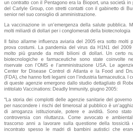
un contratto con il Pentagono era la Bioport, una società in 
del Carlyle Group, con stretti contatti con il gabinetto di 
senior nel suo consiglio di amministrazione.
La vaccinazione in un’emergenza della salute pubblica. 
molti miliardi di dollari per i conglomerati della biotecnologia
Il falso allarme influenza aviaria del 2005 era sotto molti 
prova costumi. La pandemia del virus da H1N1 del 2009
molto più grande da molti bilioni di dollari. Un certo n
biotecnologiche e farmaceutiche sono state coinvolte ne
riservate con l’OMS e l’amministrazione USA. Le agenzi
Center for Disease Control di Atlanta e la Food and Dru
(FDA), che hanno forti legami con l’industria farmaceutica. I co
di queste agenzie emergono dallo studio dettagliato di Robe
intitolato Vaccinations: Deadly Immunity, giugno 2005:
“La storia dei complotti delle agenzie sanitarie del gover
per nascondere i rischi del timerosal al pubblico è un’agghi
di arroganza istituzionale, potere e avidità. Sono stato 
controversia con riluttanza. Come avvocato e ambienta
trascorso anni a lavorare sulla questione della tossicità
incontrato spesso le madri di bambini autistici che era