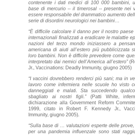
contenente i dati medici di 100 000 bambini, 
base di mercurio -- il timerosal -- presente nei
essere responsabile del drammatico aumento dell
serie di disordini neurologici nei bambini…
“È difficile calcolare il danno per il nostro paese 
internazionali finalizzati a eradicare le malattie e
nazioni del terzo mondo iniziassero a pensare 
americana di aiuti all’estero più pubblicizzata 
loro bambini. Non è difficile prevedere come que
interpretato dai nemici dell’America all’estero”
(Ro
Jr., Vaccinations: Deadly Immunity, giugno 2005)
“I vaccini dovrebbero renderci più sani; ma in ve
lavoro come infermiera nelle scuole ho visto c
danneggiati e malati. Sta succedendo qualco
sbagliato ai nostri figli.”
(Patti White, inferm
dichiarazione alla Government Reform Commit
1999, citato in Robert F. Kennedy Jr., Vacc
Immunity, giugno 2005).
“Sulla base di … valutazioni esperte delle prove, i 
per una pandemia influenzale sono stati raggiu