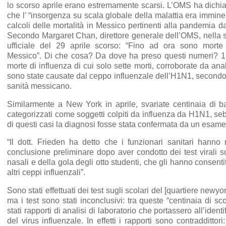
lo scorso aprile erano estremamente scarsi. L’OMS ha dichi
che l’ “insorgenza su scala globale della malattia era imminen
calcoli delle mortalità in Messico pertinenti alla pandemia d
Secondo Margaret Chan, direttore generale dell’OMS, nella 
ufficiale del 29 aprile scorso: “Fino ad ora sono mort
Messico”. Di che cosa? Da dove ha preso questi numeri? 
morte di influenza di cui solo sette morti, corroborate da anali
sono state causate dal ceppo influenzale dell’H1N1, secondo 
sanità messicano.
Similarmente a New York in aprile, svariate centinaia di b
categorizzati come soggetti colpiti da influenza da H1N1, s
di questi casi la diagnosi fosse stata confermata da un esame 
“Il dott. Frieden ha detto che i funzionari sanitari hanno 
conclusione preliminare dopo aver condotto dei test virali su
nasali e della gola degli otto studenti, che gli hanno consentit
altri ceppi influenzali”.
Sono stati effettuati dei test sugli scolari del [quartiere newy
ma i test sono stati inconclusivi: tra queste “centinaia di sc
stati rapporti di analisi di laboratorio che portassero all’ident
del virus influenzale. In effetti i rapporti sono contradditto