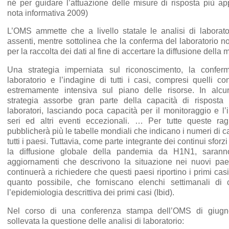
né per guidare l’attuazione delle misure di risposta più ap
nota informativa 2009)
L’OMS ammette che a livello statale le analisi di laborat
assenti, mentre sottolinea che la conferma del laboratorio n
per la raccolta dei dati al fine di accertare la diffusione della m
Una strategia imperniata sul riconoscimento, la confe
laboratorio e l’indagine di tutti i casi, compresi quelli co
estremamente intensiva sul piano delle risorse. In alcu
strategia assorbe gran parte della capacità di risposta
laboratori, lasciando poca capacità per il monitoraggio e l’
seri ed altri eventi eccezionali. … Per tutte queste ra
pubblicherà più le tabelle mondiali che indicano i numeri di c
tutti i paesi. Tuttavia, come parte integrante dei continui sfor
la diffusione globale della pandemia da H1N1, saranno 
aggiornamenti che descrivono la situazione nei nuovi paes
continuerà a richiedere che questi paesi riportino i primi cas
quanto possibile, che forniscano elenchi settimanali di 
l’epidemiologia descrittiva dei primi casi (Ibid).
Nel corso di una conferenza stampa dell’OMS di giugn
sollevata la questione delle analisi di laboratorio: