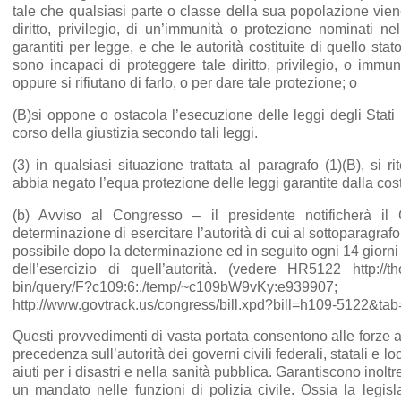
tale che qualsiasi parte o classe della sua popolazione vien
diritto, privilegio, di un’immunità o protezione nominati ne
garantiti per legge, e che le autorità costituite di quello st
sono incapaci di proteggere tale diritto, privilegio, o immu
oppure si rifiutano di farlo, o per dare tale protezione; o
(B)si oppone o ostacola l’esecuzione delle leggi degli Stati Un
corso della giustizia secondo tali leggi.
(3) in qualsiasi situazione trattata al paragrafo (1)(B), si ri
abbia negato l’equa protezione delle leggi garantite dalla cost
(b) Avviso al Congresso – il presidente notificherà il
determinazione di esercitare l’autorità di cui al sottoparagraf
possibile dopo la determinazione ed in seguito ogni 14 giorni
dell’esercizio di quell’autorità. (vedere HR5122 http://th
bin/query/F?c109:6:./temp/~c109bW9vKy:e939907;
http://www.govtrack.us/congress/bill.xpd?bill=h109-5122&t
Questi provvedimenti di vasta portata consentono alle forze 
precedenza sull’autorità dei governi civili federali, statali e loc
aiuti per i disastri e nella sanità pubblica. Garantiscono inoltr
un mandato nelle funzioni di polizia civile. Ossia la legisl