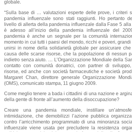
globale.
“Sulla base di … valutazioni esperte delle prove, i criteri s
pandemia influenzale sono stati raggiunti. Ho pertanto de
livello di allerta della pandemia influenzale dalla Fase 5 all
è adesso all’inizio della pandemia influenzale del 20
pandemia è anche un segnale per la comunità internazion
momento in cui tutti i paesi del mondo, ricchi e poveri, grandi
unirsi in nome della solidarietà globale per assicurare c
causa delle scarse risorse, che la popolazione di nessun p
indietro senza aiuto. … L’Organizzazione Mondiale della San
contatto con comunità donatrici, con partner di sviluppo,
risorse, ed anche con società farmaceutiche e società produt
Margaret Chan, direttore generale Organizzazione Mondi
(OMS), comunicato stampa, 11 giugno 2009.
Come meglio tenere a bada i cittadini di una nazione e argina
della gente di fronte all’aumento della disoccupazione?
Creare una pandemia mondiale, instillare un’atmosf
intimidazione, che demobilizzi l’azione pubblica organizzat
contro l’arricchimento programmato di una minoranza soci
influenzale viene usata per precludere la resistenza orga