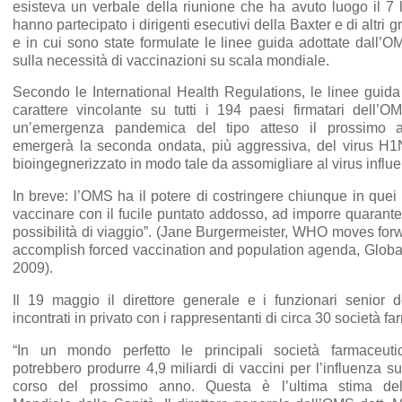
esisteva un verbale della riunione che ha avuto luogo il 7 
hanno partecipato i dirigenti esecutivi della Baxter e di altri 
e in cui sono state formulate le linee guida adottate dall’O
sulla necessità di vaccinazioni su scala mondiale.
Secondo le International Health Regulations, le linee gui
carattere vincolante su tutti i 194 paesi firmatari dell’O
un’emergenza pandemica del tipo atteso il prossimo 
emergerà la seconda ondata, più aggressiva, del virus H1
bioingegnerizzato in modo tale da assomigliare al virus influ
In breve: l’OMS ha il potere di costringere chiunque in quei
vaccinare con il fucile puntato addosso, ad imporre quarante
possibilità di viaggio”. (Jane Burgermeister, WHO moves forw
accomplish forced vaccination and population agenda, Globa
2009).
Il 19 maggio il direttore generale e i funzionari senior 
incontrati in privato con i rappresentanti di circa 30 società f
“In un mondo perfetto le principali società farmaceut
potrebbero produrre 4,9 miliardi di vaccini per l’influenza 
corso del prossimo anno. Questa è l’ultima stima dell