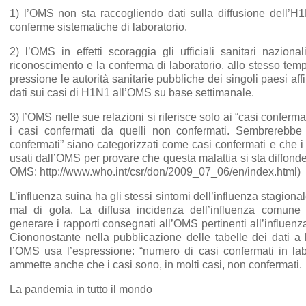
1) l’OMS non sta raccogliendo dati sulla diffusione dell’H
conferme sistematiche di laboratorio.
2) l’OMS in effetti scoraggia gli ufficiali sanitari naziona
riconoscimento e la conferma di laboratorio, allo stesso tem
pressione le autorità sanitarie pubbliche dei singoli paesi aff
dati sui casi di H1N1 all’OMS su base settimanale.
3) l’OMS nelle sue relazioni si riferisce solo ai “casi conferma
i casi confermati da quelli non confermati. Sembrerebbe
confermati” siano categorizzati come casi confermati e che i
usati dall’OMS per provare che questa malattia si sta diffond
OMS: http://www.who.int/csr/don/2009_07_06/en/index.html)
L’influenza suina ha gli stessi sintomi dell’influenza stagional
mal di gola. La diffusa incidenza dell’influenza comune
generare i rapporti consegnati all’OMS pertinenti all’influe
Ciononostante nella pubblicazione delle tabelle dei dati a l
l’OMS usa l’espressione: “numero di casi confermati in lab
ammette anche che i casi sono, in molti casi, non confermati.
La pandemia in tutto il mondo