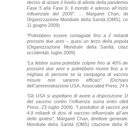
deciso di alzare il livello di allerta della pandemi
Fase 5 alla Fase 6. Il mondo è adesso all’iniz
influenzale del 2009”. …
Margaret Chan, dire
Organizzazione Mondiale della Sanità (OMS), c
11 giugno 2009)
“
Potrebbero essere contagiate fino a 2 miliard
prossimi due anni – quasi un terzo della popol
(Organizzazione Mondiale della Sanità, cita
occidentali, luglio 2009)
“La febbre suina potrebbe colpire fino al 40% de
prossimi due anni e potrebbero morire fino a m
migliaia di persone se la campagna di vaccina
misure non saranno efficaci”.
(Dichiaraz
dell’amministrazione USA, Associated Press, 24 l
“Gli USA si aspettano di avere a disposizione 16
del vaccino contro l’influenza suina entro otto
Press, 23 luglio 2009). “I produttori di vaccini p
4,9 miliardi di dosi di vaccino influenzale all’a
delle ipotesi”,
Margaret Chan, direttore generale
Mondiale della Sanità (OMS) citazione della Re