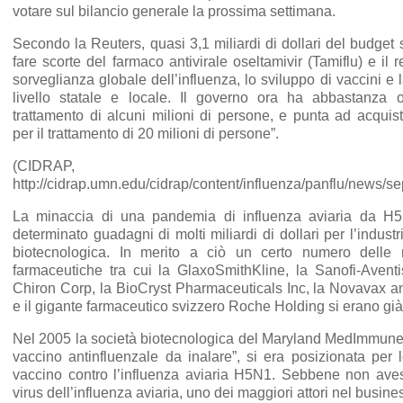
votare sul bilancio generale la prossima settimana.
Secondo la Reuters, quasi 3,1 miliardi di dollari del budget
fare scorte del farmaco antivirale oseltamivir (Tamiflu) e il 
sorveglianza globale dell’influenza, lo sviluppo di vaccini e
livello statale e locale. Il governo ora ha abbastanza os
trattamento di alcuni milioni di persone, e punta ad acqui
per il trattamento di 20 milioni di persone”.
(CIDRAP,
http://cidrap.umn.edu/cidrap/content/influenza/panflu/news/s
La minaccia di una pandemia di influenza aviaria da H
determinato guadagni di molti miliardi di dollari per l’indust
biotecnologica. In merito a ciò un certo numero delle 
farmaceutiche tra cui la GlaxoSmithKline, la Sanofi-Aventis
Chiron Corp, la BioCryst Pharmaceuticals Inc, la Novavax 
e il gigante farmaceutico svizzero Roche Holding si erano già
Nel 2005 la società biotecnologica del Maryland MedImmune
vaccino antinfluenzale da inalare”, si era posizionata per 
vaccino contro l’influenza aviaria H5N1. Sebbene non aves
virus dell’influenza aviaria, uno dei maggiori attori nel busine