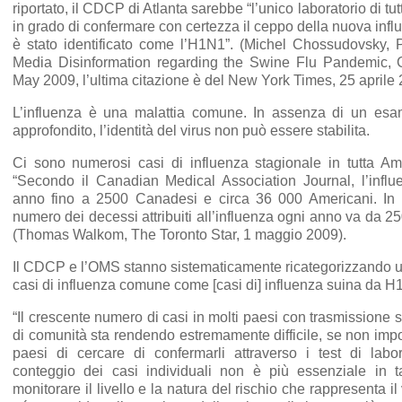
riportato, il CDCP di Atlanta sarebbe “l’unico laboratorio di tut
in grado di confermare con certezza il ceppo della nuova inf
è stato identificato come l’H1N1”. (Michel Chossudovsky, P
Media Disinformation regarding the Swine Flu Pandemic, 
May 2009, l’ultima citazione è del New York Times, 25 aprile
L’influenza è una malattia comune. In assenza di un esam
approfondito, l’identità del virus non può essere stabilita.
Ci sono numerosi casi di influenza stagionale in tutta Am
“Secondo il Canadian Medical Association Journal, l’influ
anno fino a 2500 Canadesi e circa 36 000 Americani. In tu
numero dei decessi attribuiti all’influenza ogni anno va da 
(Thomas Walkom, The Toronto Star, 1 maggio 2009).
Il CDCP e l’OMS stanno sistematicamente ricategorizzando 
casi di influenza comune come [casi di] influenza suina da H
“Il crescente numero di casi in molti paesi con trasmissione s
di comunità sta rendendo estremamente difficile, se non impos
paesi di cercare di confermarli attraverso i test di laborat
conteggio dei casi individuali non è più essenziale in t
monitorare il livello e la natura del rischio che rappresenta i