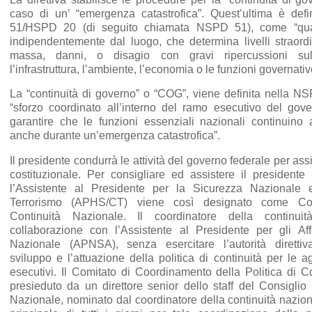
caso di un’ “emergenza catastrofica”. Quest’ultima è def
51/HSPD 20 (di seguito chiamata NSPD 51), come “quals
indipendentemente dal luogo, che determina livelli straordin
massa, danni, o disagio con gravi ripercussioni sul
l’infrastruttura, l’ambiente, l’economia o le funzioni governati
La “continuità di governo” o “COG”, viene definita nella 
“sforzo coordinato all’interno del ramo esecutivo del gov
garantire che le funzioni essenziali nazionali continuino
anche durante un’emergenza catastrofica”.
Il presidente condurrà le attività del governo federale per ass
costituzionale. Per consigliare ed assistere il presidente 
l’Assistente al Presidente per la Sicurezza Nazionale 
Terrorismo (APHS/CT) viene così designato come Coo
Continuità Nazionale. Il coordinatore della continuit
collaborazione con l’Assistente al Presidente per gli Aff
Nazionale (APNSA), senza esercitare l’autorità direttiv
sviluppo e l’attuazione della politica di continuità per le a
esecutivi. Il Comitato di Coordinamento della Politica di 
presieduto da un direttore senior dello staff del Consiglio
Nazionale, nominato dal coordinatore della continuità nazion