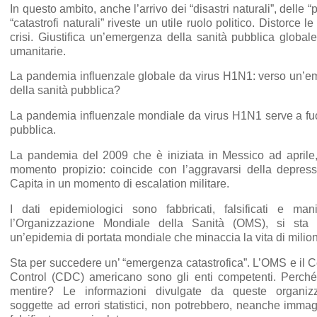
In questo ambito, anche l’arrivo dei “disastri naturali”, delle 
“catastrofi naturali” riveste un utile ruolo politico. Distorce l
crisi. Giustifica un’emergenza della sanità pubblica global
umanitarie.
La pandemia influenzale globale da virus H1N1: verso un’e
della sanità pubblica?
La pandemia influenzale mondiale da virus H1N1 serve a fuo
pubblica.
La pandemia del 2009 che è iniziata in Messico ad aprile,
momento propizio: coincide con l’aggravarsi della depres
Capita in un momento di escalation militare.
I dati epidemiologici sono fabbricati, falsificati e man
l’Organizzazione Mondiale della Sanità (OMS), si sta 
un’epidemia di portata mondiale che minaccia la vita di milion
Sta per succedere un’ “emergenza catastrofica”. L’OMS e il C
Control (CDC) americano sono gli enti competenti. Perch
mentire? Le informazioni divulgate da queste organizz
soggette ad errori statistici, non potrebbero, neanche imma