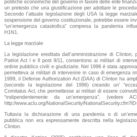
politiche economiche del governo in favore delle elite finanzi
un pretesto che una giustificazione per adottare le proced
Secondo l’attuale legislazione degli USA la legge marzial
sospensione del governo costituzionale, potrebbe essere inv
“un’emergenza catastrofica” compresa la pandemia infl
H1N1.
La legge marziale
La legislazione ereditata dall’amministrazione di Clinton, 
Patriot Act I e II post 9/11, consentono ai militari di interven
ordine pubblico civili e giudiziarie. Nel 1996 è stata appro
permetteva ai militari di intervenire in caso di emergenza i
1999, il Defense Authorization Act (DAA) di Clinton ha ampli
(secondo la legislazione del 1996) creando un’ “ecce
Comitatus Act, che permettesse ai militari di essere coinvolti n
“indipendentemente da un’emergenza”. (vedere ACLU
http://www.aclu.org/NationalSecurity/NationalSecurity.cfm?
Tuttavia la dichiarazione di una pandemia o di un’eme
pubblica non era espressamente descritta nella legislazio
Clinton.