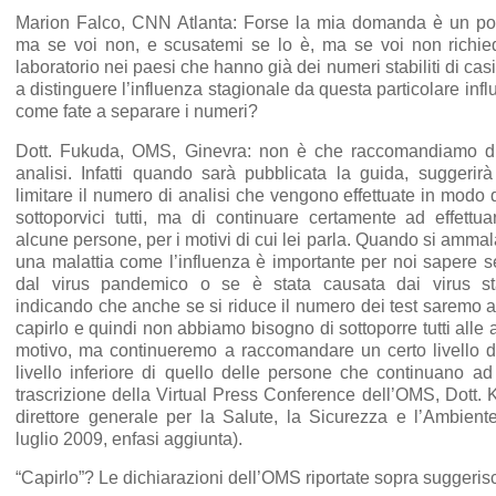
Marion Falco, CNN Atlanta: Forse la mia domanda è un po’ 
ma se voi non, e scusatemi se lo è, ma se voi non richied
laboratorio nei paesi che hanno già dei numeri stabiliti di casi
a distinguere l’influenza stagionale da questa particolare infl
come fate a separare i numeri?
Dott. Fukuda, OMS, Ginevra: non è che raccomandiamo di
analisi. Infatti quando sarà pubblicata la guida, suggerirà
limitare il numero di analisi che vengono effettuate in modo
sottoporvici tutti, ma di continuare certamente ad effettua
alcune persone, per i motivi di cui lei parla. Quando si amma
una malattia come l’influenza è importante per noi sapere s
dal virus pandemico o se è stata causata dai virus st
indicando che anche se si riduce il numero dei test saremo a
capirlo e quindi non abbiamo bisogno di sottoporre tutti alle 
motivo, ma continueremo a raccomandare un certo livello d
livello inferiore di quello delle persone che continuano a
trascrizione della Virtual Press Conference dell’OMS, Dott. 
direttore generale per la Salute, la Sicurezza e l’Ambien
luglio 2009, enfasi aggiunta).
“Capirlo”? Le dichiarazioni dell’OMS riportate sopra suggeris