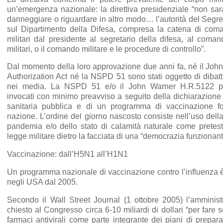
un’emergenza nazionale: la direttiva presidenziale “non sarà
danneggiare o riguardare in altro modo… l’autorità del Segre
sul Dipartimento della Difesa, compresa la catena di coma
militari dal presidente al segretario della difesa, al coman
militari, o il comando militare e le procedure di controllo”.
Dal momento della loro approvazione due anni fa, né il Jo
Authorization Act né la NSPD 51 sono stati oggetto di dibatt
nei media. La NSPD 51 e/o il John Warner H.R.5122 po
invocati con minimo preavviso a seguito della dichiarazion
sanitaria pubblica e di un programma di vaccinazione for
nazione. L’ordine del giorno nascosto consiste nell’uso dell
pandemia e/o dello stato di calamità naturale come pretesto
legge militare dietro la facciata di una “democrazia funzionant
Vaccinazione: dall’H5N1 all’H1N1
Un programma nazionale di vaccinazione contro l’influenza è 
negli USA dal 2005.
Secondo il Wall Street Journal (1 ottobre 2005) l’amminis
chiesto al Congresso circa 6-10 miliardi di dollari “per fare s
farmaci antivirali come parte integrante dei piani di prepa