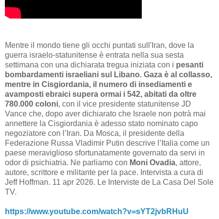
Mentre il mondo tiene gli occhi puntati sull'Iran, dove la
guerra israelo-statunitense è entrata nella sua sesta
settimana con una dichiarata tregua iniziata con i
pesanti
bombardamenti israeliani sul Libano. Gaza è al collasso,
mentre in Cisgiordania, il numero di insediamenti e
avamposti ebraici supera ormai i 542, abitati da oltre
780.000 coloni
, con il vice presidente statunitense JD
Vance che, dopo aver dichiarato che Israele non potrà mai
annettere la Cisgiordania è adesso stato nominato capo
negoziatore con l’Iran. Da Mosca, il presidente della
Federazione Russa Vladimir Putin descrive l’Italia come un
paese meraviglioso sfortunatamente governato da servi in
odor di psichiatria. Ne parliamo con
Moni Ovadia
, attore,
autore, scrittore e militante per la pace. Intervista a cura di
Jeff Hoffman. 11 apr 2026. Le Interviste de La Casa Del Sole
TV.
https://www.youtube.com/watch?v=sYT2jvbRHuU