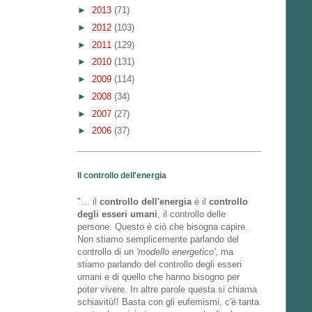
►
2013
(71)
►
2012
(103)
►
2011
(129)
►
2010
(131)
►
2009
(114)
►
2008
(34)
►
2007
(27)
►
2006
(37)
Il controllo dell'energia
"… il
controllo dell'energia
è il
controllo
degli esseri umani
, il controllo delle
persone. Questo è ciò che bisogna capire.
Non stiamo semplicemente parlando del
controllo di un
'modello energetico'
, ma
stiamo parlando del controllo degli esseri
umani e di quello che hanno bisogno per
poter vivere. In altre parole questa si chiama
schiavitù!! Basta con gli eufemismi, c'è tanta