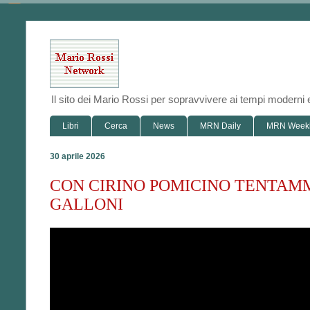
Il sito dei Mario Rossi per sopravvivere ai tempi modern
Libri
Cerca
News
MRN Daily
MRN Week
30 aprile 2026
CON CIRINO POMICINO TENTAMM
GALLONI