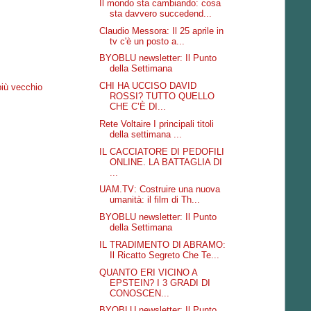
Il mondo sta cambiando: cosa
sta davvero succedend...
Claudio Messora: Il 25 aprile in
tv c'è un posto a...
BYOBLU newsletter: Il Punto
della Settimana
CHI HA UCCISO DAVID
più vecchio
ROSSI? TUTTO QUELLO
CHE C’È DI...
Rete Voltaire I principali titoli
della settimana ...
IL CACCIATORE DI PEDOFILI
ONLINE. LA BATTAGLIA DI
...
UAM.TV: Costruire una nuova
umanità: il film di Th...
BYOBLU newsletter: Il Punto
della Settimana
IL TRADIMENTO DI ABRAMO:
Il Ricatto Segreto Che Te...
QUANTO ERI VICINO A
EPSTEIN? I 3 GRADI DI
CONOSCEN...
BYOBLU newsletter: Il Punto