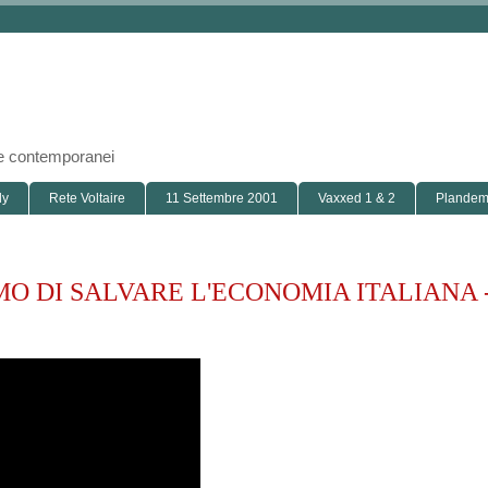
i e contemporanei
ly
Rete Voltaire
11 Settembre 2001
Vaxxed 1 & 2
Plandemi
O DI SALVARE L'ECONOMIA ITALIANA 