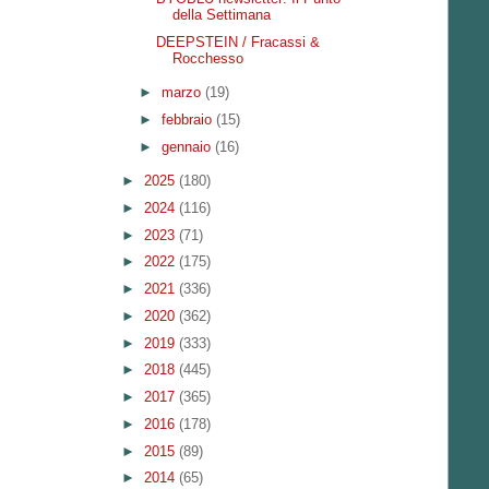
della Settimana
DEEPSTEIN / Fracassi &
Rocchesso
►
marzo
(19)
►
febbraio
(15)
►
gennaio
(16)
►
2025
(180)
►
2024
(116)
►
2023
(71)
►
2022
(175)
►
2021
(336)
►
2020
(362)
►
2019
(333)
►
2018
(445)
►
2017
(365)
►
2016
(178)
►
2015
(89)
►
2014
(65)