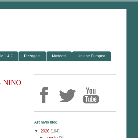
c 1 & 2
Pizzagate
Matteotti
Unione Europea
- NINO
Archivio blog
▼
2026
(104)
►
agosto
(2)