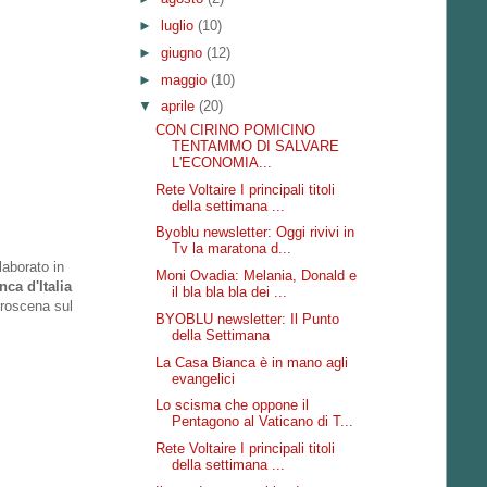
►
luglio
(10)
►
giugno
(12)
►
maggio
(10)
▼
aprile
(20)
CON CIRINO POMICINO
TENTAMMO DI SALVARE
L'ECONOMIA...
Rete Voltaire I principali titoli
della settimana ...
Byoblu newsletter: Oggi rivivi in
Tv la maratona d...
laborato in
Moni Ovadia: Melania, Donald e
ca d'Italia
il bla bla bla dei ...
troscena sul
BYOBLU newsletter: Il Punto
della Settimana
La Casa Bianca è in mano agli
evangelici
Lo scisma che oppone il
Pentagono al Vaticano di T...
Rete Voltaire I principali titoli
della settimana ...