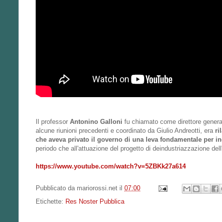
Il professor
Antonino Galloni
fu chiamato come direttore generale
alcune riunioni precedenti e coordinato da Giulio Andreotti, era
ri
che aveva privato il governo di una leva fondamentale per in
periodo che all'attuazione del progetto di deindustriazzazione del
https://www.youtube.com/watch?v=5ZBKk27a614
Pubblicato da
mariorossi.net
il
07:00
Etichette:
Res Noster Pubblica