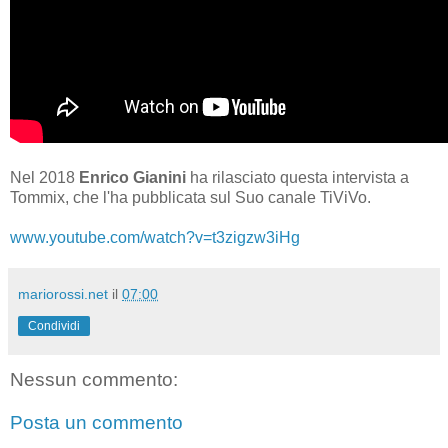
Nel 2018
Enrico Gianini
ha rilasciato questa intervista a
Tommix, che l'ha pubblicata sul Suo canale TiViVo.
www.youtube.com/watch?v=t3zigzw3iHg
mariorossi.net
il
07:00
Condividi
Nessun commento:
Posta un commento