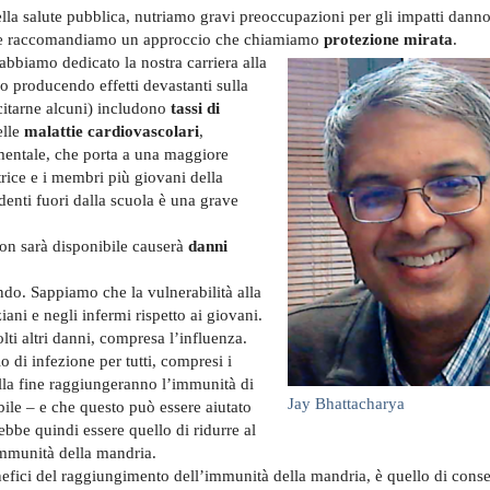
della salute pubblica, nutriamo gravi preoccupazioni per gli impatti danno
ti e raccomandiamo un approccio che chiamiamo
protezione mirata
.
 abbiamo dedicato la nostra carriera alla
no producendo effetti devastanti sulla
 citarne alcuni) includono
tassi di
elle
malattie cardiovascolari
,
mentale, che porta a una maggiore
trice e i membri più giovani della
udenti fuori dalla scuola è una grave
on sarà disponibile causerà
danni
ndo. Sappiamo che la vulnerabilità alla
ni e negli infermi rispetto ai giovani.
ti altri danni, compresa l’influenza.
 di infezione per tutti, compresi i
alla fine raggiungeranno l’immunità di
Jay Bhattacharya
abile – e che questo può essere aiutato
bbe quindi essere quello di ridurre al
immunità della mandria.
efici del raggiungimento dell’immunità della mandria, è quello di conse