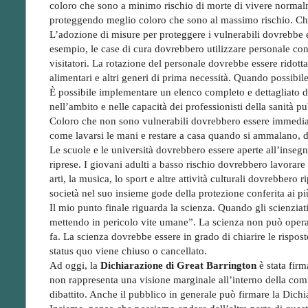
coloro che sono a minimo rischio di morte di vivere normalmen
proteggendo meglio coloro che sono al massimo rischio. Ch
L’adozione di misure per proteggere i vulnerabili dovrebbe es
esempio, le case di cura dovrebbero utilizzare personale con 
visitatori. La rotazione del personale dovrebbe essere ridot
alimentari e altri generi di prima necessità. Quando possibil
È possibile implementare un elenco completo e dettagliato di
nell’ambito e nelle capacità dei professionisti della sanità pu
Coloro che non sono vulnerabili dovrebbero essere immediat
come lavarsi le mani e restare a casa quando si ammalano, do
Le scuole e le università dovrebbero essere aperte all’insegn
riprese. I giovani adulti a basso rischio dovrebbero lavorare 
arti, la musica, lo sport e altre attività culturali dovrebber
società nel suo insieme gode della protezione conferita ai p
Il mio punto finale riguarda la scienza. Quando gli scienziat
mettendo in pericolo vite umane”. La scienza non può opera
fa. La scienza dovrebbe essere in grado di chiarire le rispos
status quo viene chiuso o cancellato.
Ad oggi, la
Dichiarazione di Great Barrington
è stata firm
non rappresenta una visione marginale all’interno della comuni
dibattito. Anche il pubblico in generale può firmare la Dichi