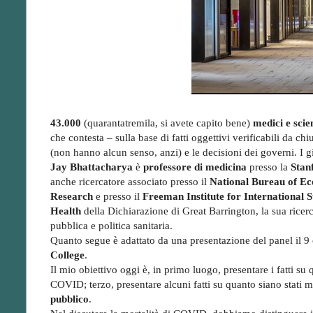
43.000
(quarantatremila, si avete capito bene)
medici e scie
che contesta – sulla base di fatti oggettivi verificabili da 
(non hanno alcun senso, anzi) e le decisioni dei governi. I gio
Jay Bhattacharya
è
professore di medicina
presso la
Stan
anche ricercatore associato presso il
National Bureau of E
Research
e presso il
Freeman Institute for International S
Health
della Dichiarazione di Great Barrington, la sua ricerca
pubblica e politica sanitaria.
Quanto segue è adattato da una presentazione del panel il 9
College
.
Il mio obiettivo oggi è, in primo luogo, presentare i fatti su
COVID; terzo, presentare alcuni fatti su quanto siano stati 
pubblico
.