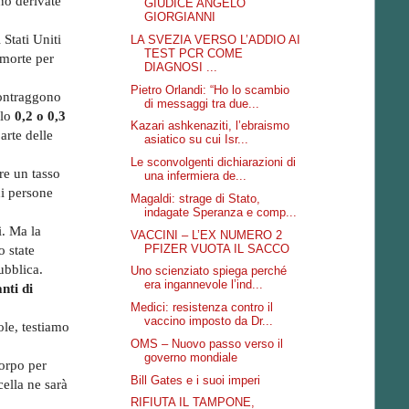
no derivate
GIUDICE ANGELO
GIORGIANNI
 Stati Uniti
LA SVEZIA VERSO L’ADDIO AI
TEST PCR COME
 morte per
DIAGNOSI ...
Pietro Orlandi: “Ho lo scambio
contraggono
di messaggi tra due...
llo
0,2 o 0,3
Kazari ashkenaziti, l’ebraismo
arte delle
asiatico su cui Isr...
Le sconvolgenti dichiarazioni di
re un tasso
una infermiera de...
di persone
Magaldi: strage di Stato,
indagate Speranza e comp...
i. Ma la
VACCINI – L’EX NUMERO 2
PFIZER VUOTA IL SACCO
 state
ubblica.
Uno scienziato spiega perché
era ingannevole l’ind...
nti di
Medici: resistenza contro il
vaccino imposto da Dr...
ole, testiamo
OMS – Nuovo passo verso il
governo mondiale
corpo per
Bill Gates e i suoi imperi
ella ne sarà
RIFIUTA IL TAMPONE,