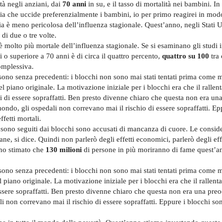
ità negli anziani, dai
70 anni
in su, e il tasso di mortalità nei bambini. In
ia che uccide preferenzialmente i bambini, io per primo reagirei in mo
tia è meno pericolosa dell’influenza stagionale. Quest’anno, negli Stati U
i due o tre volte.
olto più mortale dell’influenza stagionale. Se si esaminano gli studi in
 o superiore a 70 anni è di circa il quattro percento,
quattro su 100
tra 
omplessiva.
sono senza precedenti: i blocchi non sono mai stati tentati prima come 
l piano originale. La motivazione iniziale per i blocchi era che il ralle
i di essere sopraffatti. Ben presto divenne chiaro che questa non era un
ondo, gli ospedali non correvano mai il rischio di essere sopraffatti. Ep
fetti mortali.
sono seguiti dai blocchi sono accusati di mancanza di cuore. Le consid
, si dice. Quindi non parlerò degli effetti economici, parlerò degli effe
o stimato che
130 milioni
di persone in più moriranno di fame quest’a
D sono senza precedenti: i blocchi non sono mai stati tentati prima come 
 piano originale. La motivazione iniziale per i blocchi era che il rallen
essere sopraffatti. Ben presto divenne chiaro che questa non era una pre
i non correvano mai il rischio di essere sopraffatti. Eppure i blocchi son