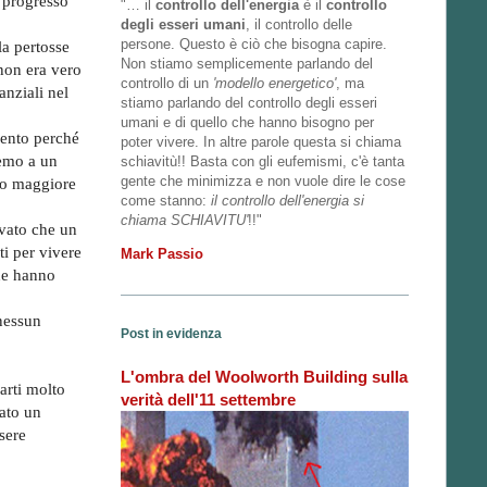
 progresso
"… il
controllo dell'energia
è il
controllo
degli esseri umani
, il controllo delle
persone. Questo è ciò che bisogna capire.
la pertosse
Non stiamo semplicemente parlando del
 non era vero
controllo di un
'modello energetico'
, ma
anziali nel
stiamo parlando del controllo degli esseri
umani e di quello che hanno bisogno per
amento perché
poter vivere. In altre parole questa si chiama
remo a un
schiavitù!! Basta con gli eufemismi, c'è tanta
gente che minimizza e non vuole dire le cose
ero maggiore
come stanno:
il controllo dell'energia si
chiama SCHIAVITU'
!!"
evato che un
ti per vivere
Mark Passio
che hanno
 nessun
Post in evidenza
L'ombra del Woolworth Building sulla
arti molto
verità dell'11 settembre
tato un
sere