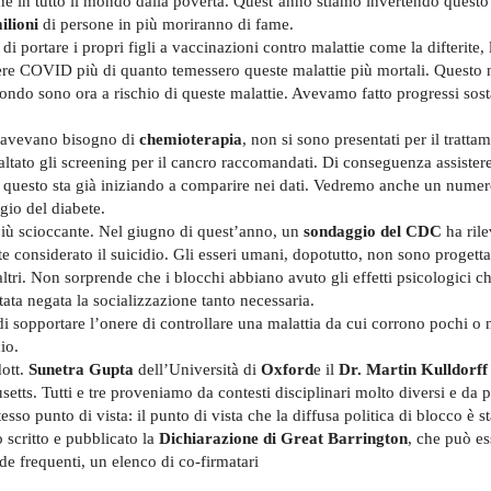
ne in tutto il mondo dalla povertà. Quest’anno stiamo invertendo questo
ilioni
di persone in più moriranno di fame.
 portare i propri figli a vaccinazioni contro malattie come la difterite, 
emere COVID più di quanto temessero queste malattie più mortali. Questo
 mondo sono ora a rischio di queste malattie. Avevamo fatto progressi sost
e avevano bisogno di
chemioterapia
, non si sono presentati per il tratt
ltato gli screening per il cancro raccomandati. Di conseguenza assiste
ti, questo sta già iniziando a comparire nei dati. Vedremo anche un num
gio del diabete.
 più scioccante. Nel giugno di quest’anno, un
sondaggio del CDC
ha ril
e considerato il suicidio. Gli esseri umani, dopotutto, non sono progetta
 altri. Non sorprende che i blocchi abbiano avuto gli effetti psicologici 
stata negata la socializzazione tanto necessaria.
 di sopportare l’onere di controllare una malattia da cui corrono pochi o
io.
dott.
Sunetra Gupta
dell’Università di
Oxford
e il
Dr. Martin Kulldorff
etts. Tutti e tre proveniamo da contesti disciplinari molto diversi e da p
esso punto di vista: il punto di vista che la diffusa politica di blocco è s
 scritto e pubblicato la
Dichiarazione di Great Barrington
, che può es
de frequenti, un elenco di co-firmatari