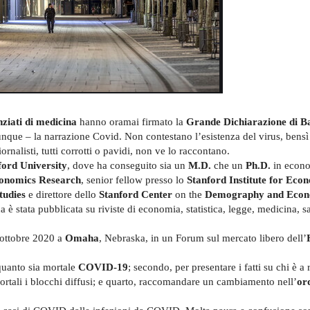
nziati di medicina
hanno oramai firmato la
Grande Dichiarazione di B
chiunque – la narrazione Covid. Non contestano l’esistenza del virus, bens
rnalisti, tutti corrotti o pavidi, non ve lo raccontano.
ford University
, dove ha conseguito sia un
M.D.
che un
Ph.D.
in econo
conomics Research
, senior fellow presso lo
Stanford Institute for Eco
tudies
e direttore dello
Stanford Center
on the
Demography and Econ
 è stata pubblicata su riviste di economia, statistica, legge, medicina, s
 ottobre 2020 a
Omaha
, Nebraska, in un Forum sul mercato libero dell’
 quanto sia mortale
COVID-19
; secondo, per presentare i fatti su chi è a 
mortali i blocchi diffusi; e quarto, raccomandare un cambiamento nell’
or