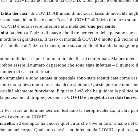
i casi di COVID dalle infezioni da COVID. Molta paura e confusione so
talità dei casi
” di COVID. All’inizio di marzo, il tasso di mortalità negli
 che sono state identificate come “casi” di COVID all’inizio di marzo sono
i COVID è noto essere inferiore alla metà dell’
uno per cento
.
nità
ha detto all’inizio di marzo che il tre per cento delle persone che 
 ordine di grandezza. Il tasso di mortalità COVID è molto più vicino a
 è semplice: all’inizio di marzo, non stavamo identificando la maggior p
 numero di decessi per il numero totale di casi confermati. Ma per ottene
ebbe essere il numero di persone che sono state infettate – il numero 
l numero di casi confermati.
sono ammalate e sono andate in ospedale sono state identificate come cas
ntomi molto lievi o non presenta alcun sintomo. Queste persone non sono
mortalità altamente fuorviante. E questo è ciò che ha guidato la politica p
la percezione di troppe persone su
COVID è congelata nei dati fuorvia
? Per usare un termine tecnico, testiamo la sieroprevalenza, in altre par
ove di aver avuto COVID.
aricella
, ad esempio, ha ancora quel virus che vive in loro: rimane nel 
rimane nel corpo. Qualcuno che è stato infettato da COVID e poi lo canc