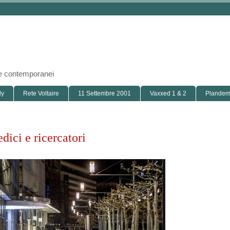
i e contemporanei
ly
Rete Voltaire
11 Settembre 2001
Vaxxed 1 & 2
Plandemi
ci e ricercatori