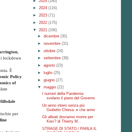
►
2025
(180)
►
2024
(116)
►
2023
(71)
►
2022
(175)
▼
2021
(336)
►
dicembre
(30)
►
novembre
(31)
►
ottobre
(24)
arrington
,
ì i lockdown
►
settembre
(39)
►
agosto
(23)
mia. È
►
luglio
(25)
nomic Policy
►
giugno
(27)
omics of
▼
maggio
(22)
alute
I numeri della Pandemia
svelano il piano del Governo
Hillsdale
Un anno intero senza più
Giulietto Chiesa: e che anno
rischio per
Gli alleati dovranno morire per
dine
Kiev? di Thierry M...
STRAGE DI STATO / PARLA IL