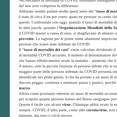
Nel discutere la mortalità di COVID, dobbiamo distinguere 
dal non aver compreso la differenza.
Abbiamo sentito parlare molto quest’anno del “
tasso di mor
è stato di circa il tre per cento: quasi tre persone su cento
questo. Confrontalo con oggi, quando il tasso di mortalità d
In altre parole, quando l’
Organizzazione Mondiale della Sa
il COVID muore a causa di esso, si sbagliavano di almeno un
percento
. La ragione per le prime stime altamente imprecise
persone che erano state infettate da COVID.
Il “
tasso di mortalità dei casi
” viene calcolato dividendo il
di mortalità COVID accurato, il numero al denominatore dovr
che hanno effettivamente avuto la malattia – piuttosto che i
A marzo, solo la piccola frazione di persone infette che si 
maggior parte delle persone infettate da COVID presenta si
identificate nei primi giorni, il che ha portato a un tasso di 
Ancora peggio, continua a seminare paura e panico, perché 
marzo
.
Allora come possiamo ottenere un tasso di mortalità accurato
per scoprire quante persone hanno nel flusso sanguigno pr
Questo è facile con alcuni
virus
. Chiunque abbia avuto la
v
sempre. COVID, d’altra parte, come altri
coronavirus
, non 
immune, ma non ci vivrà ancora.