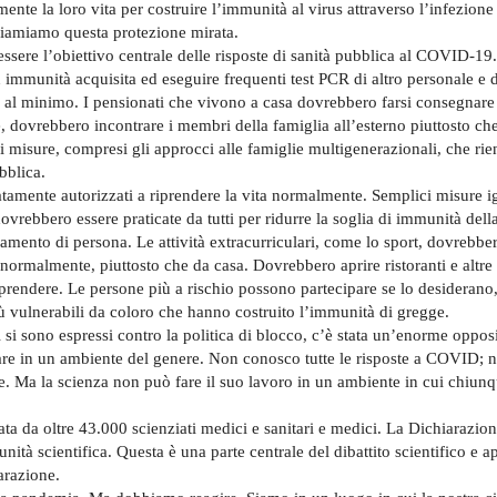
te la loro vita per costruire l’immunità al virus attraverso l’infezione 
iamiamo questa protezione mirata.
sere l’obiettivo centrale delle risposte di sanità pubblica al COVID-19. 
immunità acquisita ed eseguire frequenti test PCR di altro personale e di 
ta al minimo. I pensionati che vivono a casa dovrebbero farsi consegnare
e, dovrebbero incontrare i membri della famiglia all’esterno piuttosto che
 misure, compresi gli approcci alle famiglie multigenerazionali, che rie
bblica.
amente autorizzati a riprendere la vita normalmente. Semplici misure i
vrebbero essere praticate da tutti per ridurre la soglia di immunità dell
amento di persona. Le attività extracurriculari, come lo sport, dovrebbe
normalmente, piuttosto che da casa. Dovrebbero aprire ristoranti e altre a
o riprendere. Le persone più a rischio possono partecipare se lo desiderano
iù vulnerabili da coloro che hanno costruito l’immunità di gregge.
i si sono espressi contro la politica di blocco, c’è stata un’enorme oppos
re in un ambiente del genere. Non conosco tutte le risposte a COVID; 
te. Ma la scienza non può fare il suo lavoro in un ambiente in cui chiunqu
ata da oltre 43.000 scienziati medici e sanitari e medici. La Dichiarazio
tà scientifica. Questa è una parte centrale del dibattito scientifico e a
arazione.