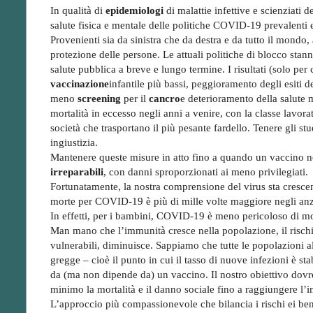
In qualità di
epidemiologi
di malattie infettive e scienziati 
salute fisica e mentale delle politiche COVID-19 prevalen
Provenienti sia da sinistra che da destra e da tutto il mondo,
protezione delle persone. Le attuali politiche di blocco stan
salute pubblica a breve e lungo termine. I risultati (solo per
vaccinazione
infantile più bassi, peggioramento degli esiti d
meno
screening
per il
cancro
e deterioramento della salute 
mortalità in eccesso negli anni a venire, con la classe lavora
società che trasportano il più pesante fardello. Tenere gli st
ingiustizia.
Mantenere queste misure in atto fino a quando un vaccino n
irreparabili
, con danni sproporzionati ai meno privilegiati.
Fortunatamente, la nostra comprensione del virus sta cresce
morte per COVID-19 è più di mille volte maggiore negli anzia
In effetti, per i bambini, COVID-19 è meno pericoloso di mol
Man mano che l’immunità cresce nella popolazione, il rischio
vulnerabili, diminuisce. Sappiamo che tutte le popolazioni 
gregge – cioè il punto in cui il tasso di nuove infezioni è st
da (ma non dipende da) un vaccino. Il nostro obiettivo dovre
minimo la mortalità e il danno sociale fino a raggiungere l’
L’approccio più compassionevole che bilancia i rischi ei ben