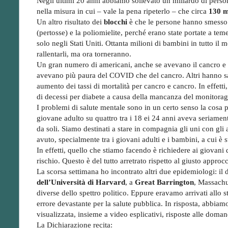
Negli ultimi 20 anni abbiamo sollevato un miliardo di perso
nella misura in cui – vale la pena ripeterlo – che circa
130 m
Un altro risultato dei
blocchi
è che le persone hanno smesso di
(pertosse) e la poliomielite, perché erano state portate a t
solo negli Stati Uniti. Ottanta milioni di bambini in tutto il
rallentarli, ma ora torneranno.
Un gran numero di americani, anche se avevano il cancro 
avevano più paura del COVID che del cancro. Altri hanno sa
aumento dei tassi di mortalità per cancro e cancro. In effet
di decessi per diabete a causa della mancanza del monitorag
I problemi di salute mentale sono in un certo senso la cosa
giovane adulto su quattro tra i 18 ei 24 anni aveva seriament
da soli. Siamo destinati a stare in compagnia gli uni con gli
avuto, specialmente tra i giovani adulti e i bambini, a cui è 
In effetti, quello che stiamo facendo è richiedere ai giovani
rischio. Questo è del tutto arretrato rispetto al giusto approcc
La scorsa settimana ho incontrato altri due epidemiologi: il 
dell’Università di Harvard
, a
Great Barrington
, Massachus
diverse dello spettro politico. Eppure eravamo arrivati allo st
errore devastante per la salute pubblica. In risposta, abbiamo
visualizzata, insieme a video esplicativi, risposte alle doman
La Dichiarazione recita: