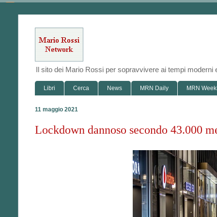
Il sito dei Mario Rossi per sopravvivere ai tempi modern
Libri
Cerca
News
MRN Daily
MRN Week
11 maggio 2021
Lockdown dannoso secondo 43.000 medi