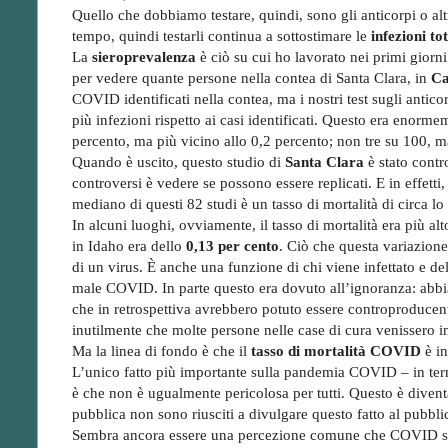
Quello che dobbiamo testare, quindi, sono gli anticorpi o a
tempo, quindi testarli continua a sottostimare le
infezioni tot
La
sieroprevalenza
è ciò su cui ho lavorato nei primi giorni
per vedere quante persone nella contea di Santa Clara, in
Ca
COVID identificati nella contea, ma i nostri test sugli antic
più infezioni rispetto ai casi identificati. Questo era enorme
percento, ma più vicino allo 0,2 percento; non tre su 100, 
Quando è uscito, questo studio di
Santa Clara
è stato contr
controversi è vedere se possono essere replicati. E in effetti
mediano di questi 82 studi è un tasso di mortalità di circa lo
In alcuni luoghi, ovviamente, il tasso di mortalità era più alt
in Idaho era dello
0,13 per cento
. Ciò che questa variazione
di un virus. È anche una funzione di chi viene infettato e dell
male COVID. In parte questo era dovuto all’ignoranza: abbia
che in retrospettiva avrebbero potuto essere controproducent
inutilmente che molte persone nelle case di cura venissero in
Ma la linea di fondo è che il
tasso di mortalità COVID
è in
L’unico fatto più importante sulla pandemia COVID – in term
è che non è ugualmente pericolosa per tutti. Questo è divent
pubblica non sono riusciti a divulgare questo fatto al pubbli
Sembra ancora essere una percezione comune che COVID sia 