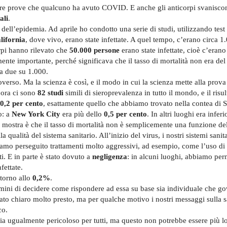
ltre prove che qualcuno ha avuto COVID. E anche gli anticorpi svanisco
ali
.
 dell’epidemia. Ad aprile ho condotto una serie di studi, utilizzando test 
lifornia
, dove vivo, erano state infettate. A quel tempo, c’erano circa 1
orpi hanno rilevato che
50.000 persone
erano state infettate, cioè c’erano
mente importante, perché significava che il tasso di mortalità non era del 
ma due su 1.000.
overso. Ma la scienza è così, e il modo in cui la scienza mette alla prova
, ora ci sono
82 studi
simili di sieroprevalenza in tutto il mondo, e il risul
0,2 per cento
, esattamente quello che abbiamo trovato nella contea di S
o: a
New York City
era più dello
0,5 per cento
. In altri luoghi era inferi
 mostra è che il tasso di mortalità non è semplicemente una funzione del
a qualità del sistema sanitario. All’inizio del virus, i nostri sistemi sanit
mo perseguito trattamenti molto aggressivi, ad esempio, come l’uso di v
i. E in parte è stato dovuto a
negligenza
: in alcuni luoghi, abbiamo pe
fettate.
torno allo
0,2%
.
ini di decidere come rispondere ad essa su base sia individuale che go
ato chiaro molto presto, ma per qualche motivo i nostri messaggi sulla s
co.
ugualmente pericoloso per tutti, ma questo non potrebbe essere più lo