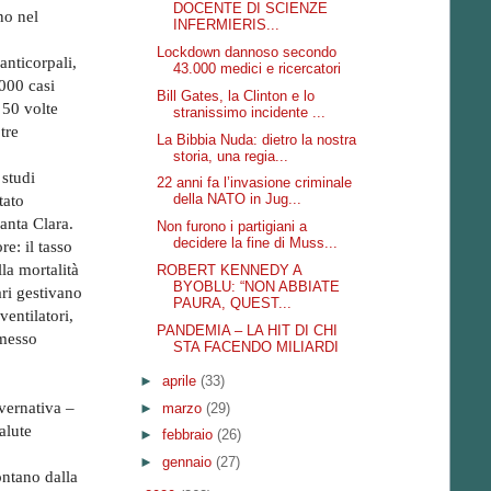
DOCENTE DI SCIENZE
no nel
INFERMIERIS...
Lockdown dannoso secondo
anticorpali,
43.000 medici e ricercatori
.000 casi
Bill Gates, la Clinton e lo
 50 volte
stranissimo incidente ...
tre
La Bibbia Nuda: dietro la nostra
storia, una regia...
 studi
22 anni fa l’invasione criminale
della NATO in Jug...
tato
anta Clara.
Non furono i partigiani a
decidere la fine di Muss...
ore: il tasso
la mortalità
ROBERT KENNEDY A
BYOBLU: “NON ABBIATE
ari gestivano
PAURA, QUEST...
entilatori,
PANDEMIA – LA HIT DI CHI
rmesso
STA FACENDO MILIARDI
►
aprile
(33)
vernativa –
►
marzo
(29)
alute
►
febbraio
(26)
►
gennaio
(27)
ntano dalla