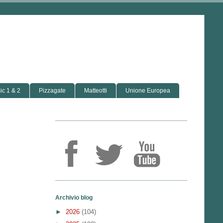
c 1 & 2
Pizzagate
Matteotti
Unione Europea
Archivio blog
►
2026
(104)