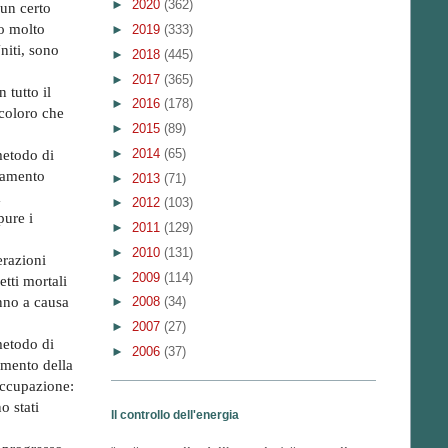
►
2020
(362)
 un certo
do molto
►
2019
(333)
niti, sono
►
2018
(445)
►
2017
(365)
 tutto il
►
2016
(178)
coloro che
►
2015
(89)
►
2014
(65)
metodo di
ntamento
►
2013
(71)
a
►
2012
(103)
pure i
►
2011
(129)
►
2010
(131)
erazioni
►
2009
(114)
tti mortali
nno a causa
►
2008
(34)
►
2007
(27)
metodo di
►
2006
(37)
tamento della
occupazione:
o stati
Il controllo dell'energia