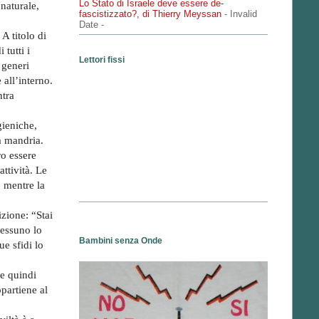
Lo Stato di Israele deve essere de-
naturale,
fascistizzato?, di Thierry Meyssan
- Invalid
Date
-
A titolo di
tutti i
Lettori fissi
 generi
 all’interno.
ntra
gieniche,
a mandria.
ro essere
ttività. Le
, mentre la
izione: “Stai
nessuno lo
Bambini senza Onde
e sfidi lo
ne quindi
ppartiene al