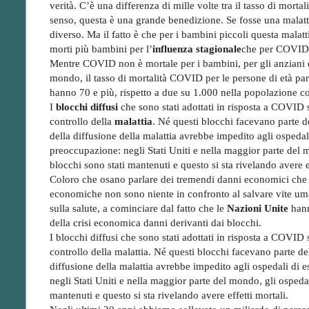
verità. C’è una differenza di mille volte tra il tasso di mortal
senso, questa è una grande benedizione. Se fosse una malatt
diverso. Ma il fatto è che per i bambini piccoli questa malat
morti più bambini per l’
influenza stagionale
che per COVID d
Mentre COVID non è mortale per i bambini, per gli anziani è m
mondo, il tasso di mortalità COVID per le persone di età pari
hanno 70 e più, rispetto a due su 1.000 nella popolazione c
I
blocchi diffusi
che sono stati adottati in risposta a COVID 
controllo della
malattia
. Né questi blocchi facevano parte de
della diffusione della malattia avrebbe impedito agli ospedal
preoccupazione: negli Stati Uniti e nella maggior parte del m
blocchi sono stati mantenuti e questo si sta rivelando avere ef
Coloro che osano parlare dei tremendi danni economici che 
economiche non sono niente in confronto al salvare vite umane
sulla salute, a cominciare dal fatto che le
Nazioni Unite
hann
della crisi economica danni derivanti dai blocchi.
I blocchi diffusi che sono stati adottati in risposta a COVI
controllo della malattia. Né questi blocchi facevano parte del
diffusione della malattia avrebbe impedito agli ospedali di 
negli Stati Uniti e nella maggior parte del mondo, gli ospedal
mantenuti e questo si sta rivelando avere effetti mortali.