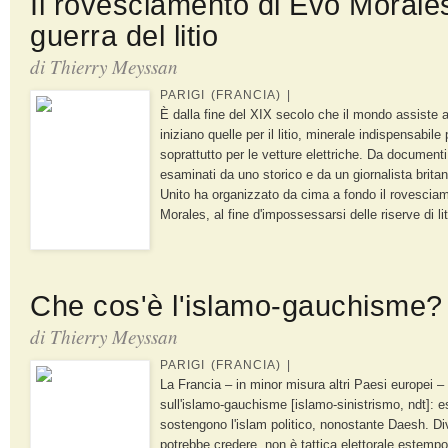
Il rovesciamento di Evo Morales
guerra del litio
di
Thierry Meyssan
PARIGI (FRANCIA) |
È dalla fine del XIX secolo che il mondo assiste al
iniziano quelle per il litio, minerale indispensabile p
soprattutto per le vetture elettriche. Da documenti
esaminati da uno storico e da un giornalista britan
Unito ha organizzato da cima a fondo il rovescia
Morales, al fine d'impossessarsi delle riserve di lit
Che cos'è l'islamo-gauchisme?
di
Thierry Meyssan
PARIGI (FRANCIA) |
La Francia – in minor misura altri Paesi europei – 
sull'islamo-gauchisme [islamo-sinistrismo, ndt]: e
sostengono l'islam politico, nonostante Daesh. D
potrebbe credere, non è tattica elettorale estempo