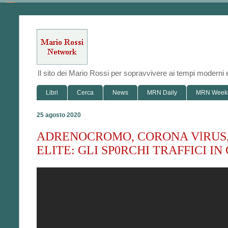
Il sito dei Mario Rossi per sopravvivere ai tempi modern
Libri
Cerca
News
MRN Daily
MRN Week
25 agosto 2020
ADRENOCROMO, CORONA VlRUS,
ELITE: GLI SP0RCHI TRAFFICI IN