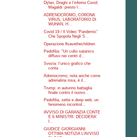
Dylan, Draghi e l’inferno Covid.
Magaldi: presto l...
ADRENOCROMO, CORONA
VlRUS, LABORATORIO DI
WUHAN, H...
Covid 19 / Il Video “Pandemic”
Che Spopola Negli S...
Operazione #savethechildren
Pedofilia: "Un culto satanico
diffuso nei centri d...
Svezia: l’unico grafico che
conta
Adrenocromo, nota anche come
adrenalina rosa, è il...
Trump: in autunno battaglia
finale contro il nuovo...
Pedofilia, sette e deep web, un
fenomeno incontrol...
AVVISO DI GARANZIA CONTE
E 6 MINISTRI: DECIDERA'
I...
GIUDICE GIORGIANNI:
OTTIMA NOTIZIA L'AVVISO