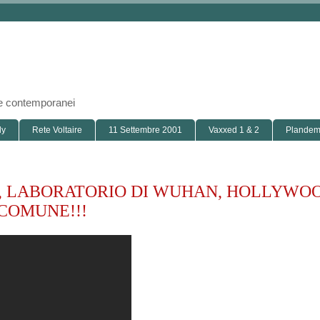
i e contemporanei
ly
Rete Voltaire
11 Settembre 2001
Vaxxed 1 & 2
Plandemi
 LABORATORIO DI WUHAN, HOLLYWOO
 COMUNE!!!