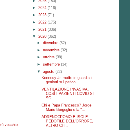
►
2025
(180)
►
2024
(116)
►
2023
(71)
►
2022
(175)
►
2021
(336)
▼
2020
(362)
►
dicembre
(32)
►
novembre
(32)
►
ottobre
(39)
►
settembre
(34)
▼
agosto
(22)
Kennedy Jr. mette in guardia i
genitori sul perico...
VENTILAZIONE INVASIVA,
COSÌ I PAZIENTI COVID SI
SO...
Chi è Papa Francesco? Jorge
Mario Bergoglio e la "...
ADRENOCROMO E ISOLE
PEDOFILE DELL’ORRORE,
più vecchio
ALTRO CH...