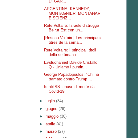
DI GAR...
ARGENTINA: KENNEDY,
MONTAGNIER, MONTANARI
E SCIENZ...
Rete Voltaire: Israele distrugge
Beirut Est con un...
[Reseau Voltaire] Les principaux
titres de la sema...
Rete Voltaire: I principali titoli
della settimana...
Evoluchannel Davide Cristallo:
Q - Uniamo i puntin...
George Papadopoulos: "Chi ha
tramato contro Trump ...
Istat/ISS: cause di morte da
Covid-19
►
luglio
(34)
►
giugno
(28)
►
maggio
(30)
►
aprile
(41)
►
marzo
(27)