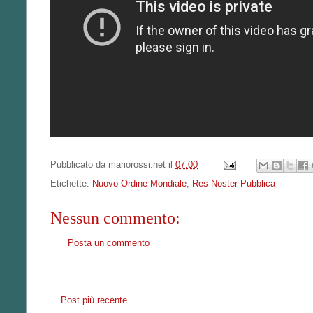
Pubblicato da
mariorossi.net
il
07:00
Etichette:
Nuovo Ordine Mondiale
,
Res Noster Pubblica
Nessun commento:
Posta un commento
Post più recente