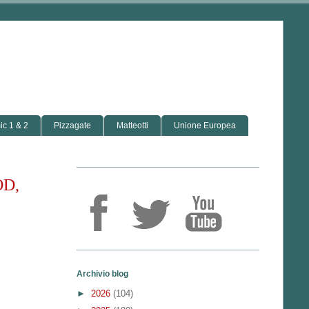
c 1 & 2
Pizzagate
Matteotti
Unione Europea
D,
Archivio blog
►
2026
(104)