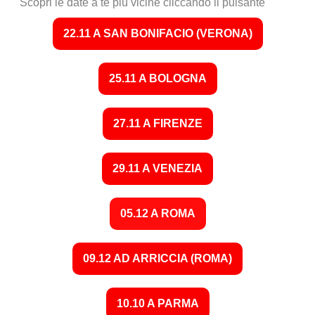
Scopri le date a te più vicine cliccando il pulsante
22.11 A SAN BONIFACIO (VERONA)
25.11 A BOLOGNA
27.11 A FIRENZE
29.11 A VENEZIA
05.12 A ROMA
09.12 AD ARRICCIA (ROMA)
10.10 A PARMA