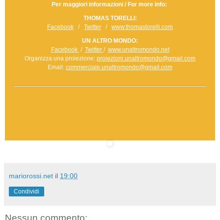
Per maggiori informazioni / For more info:
THOMAS TORELLI:
Facebook
/
Twitter
/
www.thomastorelli.com
UN ALTRO MONDO:
Facebook
/
Twitter
/
www.unaltromondo.net
Organizza una proiezione:
proiezioni.unaltromondo@gmail.com
Email:
commerciale.unaltromondo@gmail.com
mariorossi.net
il
19:00
Condividi
Nessun commento: