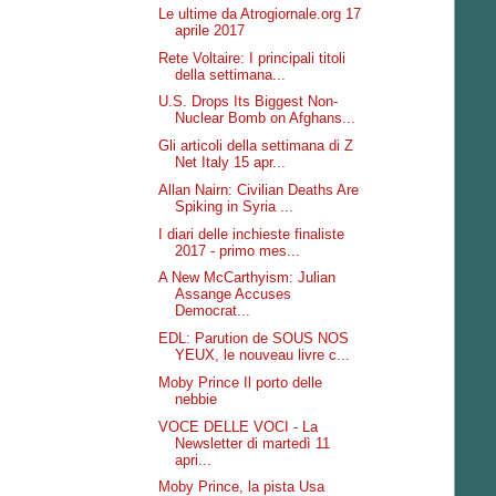
Le ultime da Atrogiornale.org 17
aprile 2017
Rete Voltaire: I principali titoli
della settimana...
U.S. Drops Its Biggest Non-
Nuclear Bomb on Afghans...
Gli articoli della settimana di Z
Net Italy 15 apr...
Allan Nairn: Civilian Deaths Are
Spiking in Syria ...
I diari delle inchieste finaliste
2017 - primo mes...
A New McCarthyism: Julian
Assange Accuses
Democrat...
EDL: Parution de SOUS NOS
YEUX, le nouveau livre c...
Moby Prince Il porto delle
nebbie
VOCE DELLE VOCI - La
Newsletter di martedì 11
apri...
Moby Prince, la pista Usa