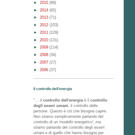
►
2015
(89)
►
2014
(65)
►
2013
(71)
►
2012
(103)
►
2011
(129)
►
2010
(131)
►
2009
(114)
►
2008
(34)
►
2007
(27)
►
2006
(37)
Il controllo dell'energia
"… il
controllo dell'energia
è il
controllo
degli esseri umani
, il controllo delle
persone. Questo è ciò che bisogna capire.
Non stiamo semplicemente parlando del
controllo di un
'modello energetico'
, ma
stiamo parlando del controllo degli esseri
umani e di quello che hanno bisogno per