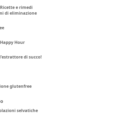
 Ricette e rimedi
mi di eliminazione
ree
ro Happy Hour
'estrattore di succo!
sione glutenfree
io
olazioni selvatiche