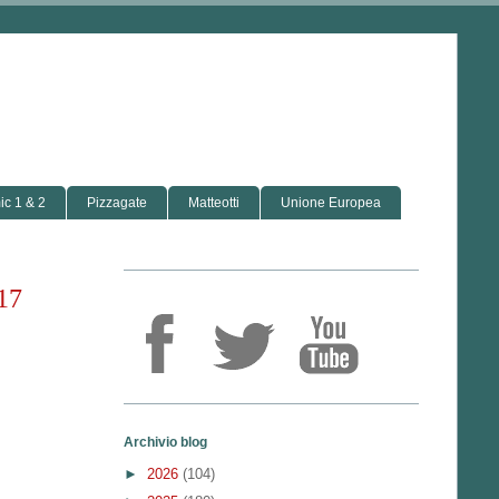
c 1 & 2
Pizzagate
Matteotti
Unione Europea
017
Archivio blog
►
2026
(104)