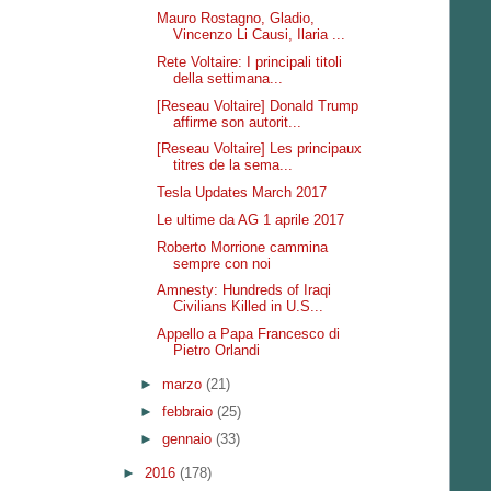
Mauro Rostagno, Gladio,
Vincenzo Li Causi, Ilaria ...
Rete Voltaire: I principali titoli
della settimana...
[Reseau Voltaire] Donald Trump
affirme son autorit...
[Reseau Voltaire] Les principaux
titres de la sema...
Tesla Updates March 2017
Le ultime da AG 1 aprile 2017
Roberto Morrione cammina
sempre con noi
Amnesty: Hundreds of Iraqi
Civilians Killed in U.S...
Appello a Papa Francesco di
Pietro Orlandi
►
marzo
(21)
►
febbraio
(25)
►
gennaio
(33)
►
2016
(178)