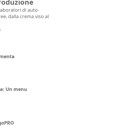
roduzione
laboratori di auto-
ee, dalla crema viso al
o
e menta
nima: Un menu
aggoPRO