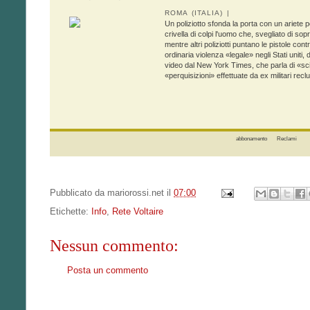
ROMA (ITALIA) |
Un poliziotto sfonda la porta con un ariete por
crivella di colpi l'uomo che, svegliato di s
mentre altri poliziotti puntano le pistole co
ordinaria violenza «legale» negli Stati unit
video dal New York Times, che parla di «s
«perquisizioni» effettuate da ex militari recluta
abbonamento
Reclami
Pubblicato da
mariorossi.net
il
07:00
Etichette:
Info
,
Rete Voltaire
Nessun commento:
Posta un commento