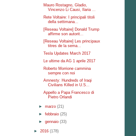
Mauro Rostagno, Gladio,
Vincenzo Li Causi, Ilaria ...
Rete Voltaire: I principali titoli
della settimana...
[Reseau Voltaire] Donald Trump
affirme son autorit...
[Reseau Voltaire] Les principaux
titres de la sema...
Tesla Updates March 2017
Le ultime da AG 1 aprile 2017
Roberto Morrione cammina
sempre con noi
Amnesty: Hundreds of Iraqi
Civilians Killed in U.S...
Appello a Papa Francesco di
Pietro Orlandi
►
marzo
(21)
►
febbraio
(25)
►
gennaio
(33)
►
2016
(178)