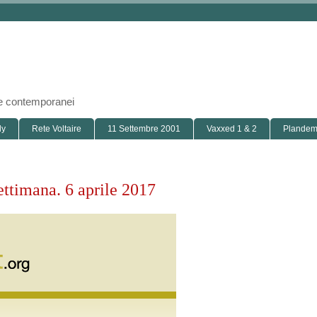
i e contemporanei
ly
Rete Voltaire
11 Settembre 2001
Vaxxed 1 & 2
Plandemi
settimana. 6 aprile 2017