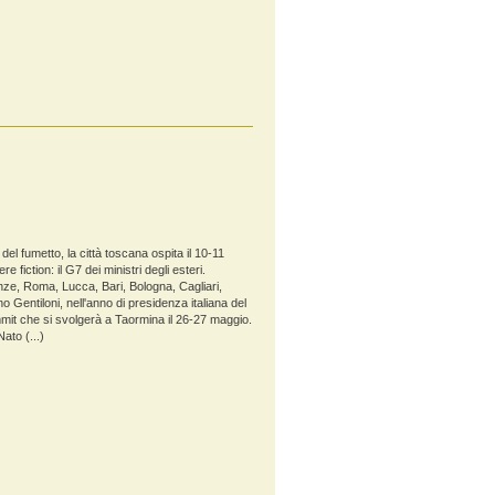
el fumetto, la città toscana ospita il 10-11
e fiction: il G7 dei ministri degli esteri.
renze, Roma, Lucca, Bari, Bologna, Cagliari,
 Gentiloni, nell'anno di presidenza italiana del
it che si svolgerà a Taormina il 26-27 maggio.
ato (...)