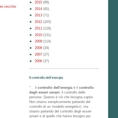
►
2015
(89)
più vecchio
►
2014
(65)
►
2013
(71)
►
2012
(103)
►
2011
(129)
►
2010
(131)
►
2009
(114)
►
2008
(34)
►
2007
(27)
►
2006
(37)
Il controllo dell'energia
"… il
controllo dell'energia
è il
controllo
degli esseri umani
, il controllo delle
persone. Questo è ciò che bisogna capire.
Non stiamo semplicemente parlando del
controllo di un
'modello energetico'
, ma
stiamo parlando del controllo degli esseri
umani e di quello che hanno bisogno per