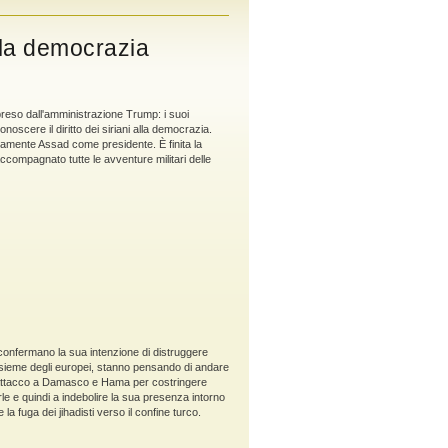
lla democrazia
preso dall'amministrazione Trump: i suoi
onoscere il diritto dei siriani alla democrazia.
mente Assad come presidente. È finita la
ccompagnato tutte le avventure militari delle
confermano la sua intenzione di distruggere
l'insieme degli europei, stanno pensando di andare
l'attacco a Damasco e Hama per costringere
rle e quindi a indebolire la sua presenza intorno
a fuga dei jihadisti verso il confine turco.