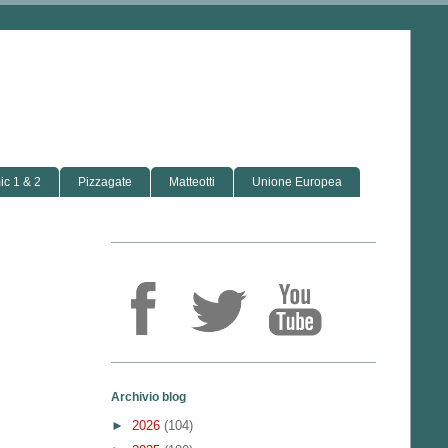
c 1 & 2
Pizzagate
Matteotti
Unione Europea
Archivio blog
►
2026
(104)