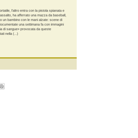
tatile, l'altro entra con la pistola spianata e
oprassalto, ha afferrato una mazza da baseball,
ntro un bambino con le mani alzate: scene di
i, documentate una settimana fa con immagini
cia di sangue» provocata da queste
ti nella (...)