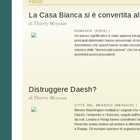
Focus
La Casa Bianca si è convertita a
di
Thierry Meyssan
DAMASCO (SIRIA) |
Un passo significativo è stato appena intra
principali diplomatici hanno annunciato di ric
Ammettono che questi hanno scelto sovrana
retorica della "democratizzazione" che ha a
amministrazioni precedenti.
Distruggere Daesh?
di
Thierry Meyssan
CITTÀ DEL MESSICO (MESSICO) |
Mentre Washington moltiplica i segnali che 
Daesh, i britannici e i francesi, seguiti dal
da soli. Londra e Parigi hanno coordinato 
l'esercito arabo siriano ad andare a difende
a Raqqa. Gli europei sperano di organizzare l