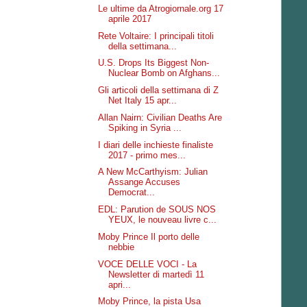
Le ultime da Atrogiornale.org 17
aprile 2017
Rete Voltaire: I principali titoli
della settimana...
U.S. Drops Its Biggest Non-
Nuclear Bomb on Afghans...
Gli articoli della settimana di Z
Net Italy 15 apr...
Allan Nairn: Civilian Deaths Are
Spiking in Syria ...
I diari delle inchieste finaliste
2017 - primo mes...
A New McCarthyism: Julian
Assange Accuses
Democrat...
EDL: Parution de SOUS NOS
YEUX, le nouveau livre c...
Moby Prince Il porto delle
nebbie
VOCE DELLE VOCI - La
Newsletter di martedì 11
apri...
Moby Prince, la pista Usa