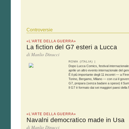
Controversie
«L'ARTE DELLA GUERRA»
La fiction del G7 esteri a Lucca
di Manlio Dinucci
ROMA (ITALIA) |
Dopo Lucca Comics, festival internazionale d
aprile un altro evento internazionale del gener
È il più importante degli 11 incontri — a Fi
Torino, Bergamo, Milano — con cui il governo
G7, prepara (senza badare a spese) il Summ
Il G7 è formato dai sei maggiori paesi della N
«L'ARTE DELLA GUERRA»
Navalni democratico made in Usa
di Manlio Dinucci