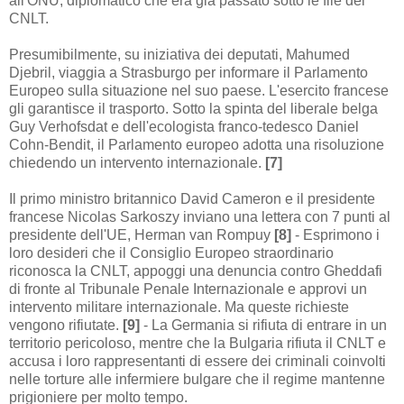
all'ONU, diplomatico che era già passato sotto le file del
CNLT.
Presumibilmente
, su iniziativa
dei deputati
,
Mahumed
Djebril, viaggia a Strasburgo per informare il Parlamento
Europeo sulla situazione nel suo paese. L'esercito francese
gli garantisce il trasporto. Sotto la spinta del liberale belga
Guy Verhofsdat e dell'ecologista franco-tedesco Daniel
Cohn-Bendit, il Parlamento europeo adotta una risoluzione
chiedendo un intervento internazionale.
[7]
Il primo ministro britannico David Cameron e il presidente
francese Nicolas Sarkoszy inviano una lettera con 7 punti al
presidente dell'UE, Herman van Rompuy
[8]
- Esprimono i
loro desideri che il Consiglio Europeo straordinario
riconosca la CNLT, appoggi una denuncia contro Gheddafi
di fronte al Tribunale Penale Internazionale e approvi un
intervento militare internazionale. Ma queste richieste
vengono rifiutate.
[9]
-
La Germania
si rifiuta
di
entrare in
un
territorio pericoloso
,
mentre che la Bulgaria rifiuta il CNLT e
accusa i loro rappresentanti di essere dei criminali coinvolti
nelle torture alle infermiere bulgare che il regime mantenne
prigioniere per molto tempo.