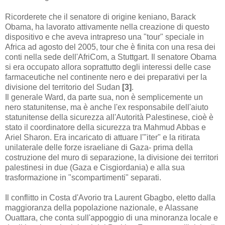
Ricorderete che il senatore di origine keniano, Barack
Obama, ha lavorato attivamente nella creazione di questo
dispositivo e che aveva intrapreso una "tour" speciale in
Africa ad agosto del 2005, tour che è finita con una resa dei
conti nella sede dell'AfriCom, a Stuttgart. Il senatore Obama
si era occupato allora soprattutto degli interessi delle case
farmaceutiche nel continente nero e dei preparativi per la
divisione del territorio del Sudan
[3]
.
Il generale Ward, da parte sua, non è semplicemente un
nero statunitense, ma è anche l'ex responsabile dell'aiuto
statunitense della sicurezza all'Autorità Palestinese, cioè è
stato il coordinatore della sicurezza tra Mahmud Abbas e
Ariel Sharon.
Era
incaricato
di attuare
l'"iter" e la ritirata
unilaterale delle forze israeliane di Gaza-
prima della
costruzione
del muro di separazione, la divisione dei territori
palestinesi in due (Gaza e Cisgiordania) e alla sua
trasformazione in "scompartimenti" separati.
Il conflitto in Costa d'Avorio tra Laurent Gbagbo, eletto dalla
maggioranza della popolazione nazionale, e Alassane
Ouattara, che conta sull'appoggio di una minoranza locale e