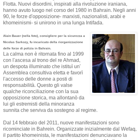
Flotta. Nuovi disordini, inspirati alla rivoluzione iraniana,
hanno avuto
luogo
nel corso del 1980
in
Bahrain
.
Negli anni
90, le forze d'opposizione- marxisti, nazionalisti, arabi e
khomeinismi- si unirono in una lunga Intifada.
Alain
Bauer (nella foto)
,
consigliere per la sicurezza
a
Nicolas
Sarkozy
,
fu incaricato
della riorganizzazione
delle
forze di polizia
in Bahrain
.
La calma non è ritornata fino al 1999
con l'ascesa al trono del re Ahmad,
un despota
illuminato
che istituì un'
Assemblea consultiva eletta e favorì
l'accesso delle donne a posti di
responsabilità.
Questo
gli valse
qualche
riconciliazione
con
la sua
opposizione
storica
,
ma allontanò da
lui gli estremisti della minoranza
sunnita che serviva da sostegno al regime.
Dal 14 febbraio del 2011, nuove manifestazioni sono
ricominciate in Bahrein. Organizzate inizialmente dal Wefaq,
il partito khomeinista, le manifestazioni denunciavano la