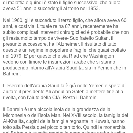
di malattia e quindi è stato il figlio successivo, che allora
aveva 51 anni a succedergli al trono nel 1953.
Nel 1960, gli è succeduto il terzo figlio, che allora aveva 60
anni, e così via. L'ttuale re ha 87 anni, recentemente ha
subito complicati interventi chirurgici ed è probabile che non
gli resta molto tempo da vivere- Suo fratello Sultan, il
presunto successore, ha l'Alzheimer.
Il
risultato
di tutto
questo
è
un regime
impopolare
e
fragile
,
che
quasi
crollato
nel 1979
. E' per questo che sia Riad che Washington
vedono con timore le insurrezioni arabe che si stanno
producendo intorno all'Arabia Saudita, sia in Yemen che in
Bahrein.
L'esercito dell'Arabia Saudita è già nello Yemen e spera di
aiutare il presidente Ali Abdullah Saleh a mettere fine alla
rivolta, con l'aiuto della CIA. Resta il Bahrein.
Il Bahrein è una piccola isola della grandezza della
Micronesia o dell'isola Man. Nel XVIII secolo, la famiglia dei
Al-Khalifa, cugini della famiglia regnante in Kuwait, hanno
tolto alla Persia quel piccolo territorio. Quindi la monarchia