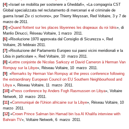
[
4
]
«Israel se mobilita per sostenere a Gheddafi», «La compagnía CST
Global specializzata nel reclutamento di mercenari e el criminale de
guerra Israel Ziv ci scrivono», por Thierry Meyssan, Red Voltaire, 3 y 7 de
marzo de 2011.
[
5
]
«
Quand flottent sur les places libyennes les drapeaux du roi Idris
», di
Manlio Dinucci, Réseau Voltaire, 1 marzo 2011.
[
6
]
«Risoluzione 1970 approvata dal Consiglio di Sicurezza », Red
Voltaire, 26 febbraio 2011.
[
7
]
«Risoluzione del Parlamento Europeo sui paesi vicini meridionali e la
Libia in particolare », Red Voltaire, 10 marzo 2011.
[
8
]
«
Lettre conjointe de Nicolas Sarkozy et David Cameron à Herman Van
Rompuy sur la Libye
», Réseau Voltaire, 10 marzo 2011.
[
9
]
«
Remarks by Herman Van Rompuy at the press conference following
the extraordinary European Council on EU Southern Neighbourhood and
Libya
», Réseau Voltaire, 11 marzo 2011.
[
10
]
«
Press conference by Anders Fogh Rasmussen on Libya
», Voltaire
Network, 10 marzo 2011.
[
11
]
«
Communiqué de l'Union africaine sur la Libye
», Réseau Voltaire, 10
marzo 2011.
[
12
]
«
Crown Prince Salman bin Hamad bin Isa Al Khalifa interview with
Bahrain TV
», Voltaire Network, 6 marzo 2011.