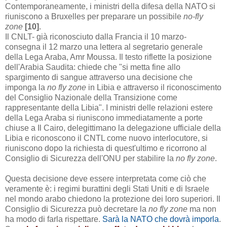
Contemporaneamente,
i ministri
della difesa
della NATO
si
riuniscono
a
Bruxelles
per
preparare
un possibile
no
-
fly
zone
[10
]
.
Il CNLT- già riconosciuto dalla Francia il 10 marzo-
consegna il 12 marzo una lettera al segretario generale
della Lega Araba, Amr Moussa. Il testo riflette la posizione
dell'Arabia Saudita: chiede che "si metta fine allo
spargimento di sangue attraverso una decisione che
imponga la
no fly zone
in Libia e attraverso il riconoscimento
del Consiglio Nazionale della Transizione come
rappresentante della Libia". I ministri delle relazioni estere
della Lega Araba si riuniscono immediatamente a porte
chiuse a Il Cairo, delegittimano la delegazione ufficiale della
Libia e riconoscono il CNTL come nuovo interlocutore, si
riuniscono dopo la richiesta di quest'ultimo e ricorrono al
Consiglio di Sicurezza dell'ONU per stabilire la
no fly zone
.
Questa decisione deve essere interpretata come ciò che
veramente è: i regimi burattini degli Stati Uniti e di Israele
nel mondo arabo chiedono la protezione dei loro superiori. Il
Consiglio di Sicurezza può decretare la
no fly zone
ma
non
ha modo
di
farla rispettare
.
Sarà la NATO che dovrà imporla
.