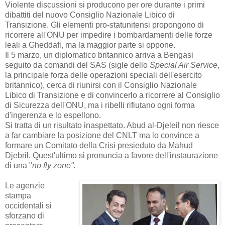
Violente discussioni si producono per ore durante i primi
dibattiti del nuovo Consiglio Nazionale Libico di
Transizione. Gli elementi pro-statunitensi propongono di
ricorrere all'ONU per impedire i bombardamenti delle forze
leali a Gheddafi, ma la maggior parte si oppone.
Il 5 marzo, un diplomatico britannico arriva a Bengasi
seguito da comandi del SAS (sigle dello
Special Air Service
,
la principale forza delle operazioni speciali dell'esercito
britannico), cerca di riunirsi con il Consiglio Nazionale
Libico di Transizione e di convincerlo a ricorrere al Consiglio
di Sicurezza dell'ONU, ma i ribelli rifiutano ogni forma
d'ingerenza e lo espellono.
Si tratta di un risultato inaspettato. Abud al-Djeleil non riesce
a far cambiare la posizione del CNLT ma lo convince a
formare un Comitato della Crisi presieduto da Mahud
Djebril. Quest'ultimo si pronuncia a favore dell'instaurazione
di una
"
no fly
zone"
.
Le agenzie
stampa
occidentali si
sforzano di