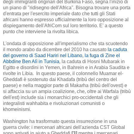
degli immigranti originari del Burkina Faso, segna l'inizio di
un piano di "ridisegno dell'Africa". Bisogna trovare una porta
d'entrata per l'esercito imperiale dato che tutti gli Stati
africani hanno espresso ufficialmente la loro opposizione al
dispiegamento dell'AfriCom sul loro territorio. E' a questo
punto che interviene la rivolta libica.
L'ondata di opposizione all'imperialismo che sta scuotendo
il mondo arabo da dicembre del 2010 ha causato
la caduta
del governo di Saad Hariri nel Libano, la fuga di Zine el
Abbdine Ben Alì in Tunisia
, la caduta di Hosni Mubarak in
Egitto e disordini in Yemen, in Bahrein e in Arabia Saudita e
rivolte in Libia. In questo paese, il colonnello Muamar el-
Gheddafi è sostenuto dai Khadafa (tribù del centro del
paese) e nella maggior parte di Makarha (tribù dell'ovest)
e
si affaccia su un
ampia coalizione
,
che, oltre ai Warfala (tribù
dell'est) include sia i monarchici pro-occidentali che gli
integralisti wahhabita e rivoluzionari comunisti o
khomeinismi.
Washington ha trasformato questa insurrezione in una
guerra civile: i mercenari africani dell'azienda CST Global
sono arrivati in aiuto a Gheddafi
[3]
mentre i mercenari