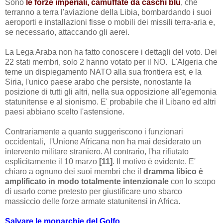
Sono
le forze imperiali, camuffate da caschi blu
, che
terranno a terra l'aviazione della Libia, bombardando i suoi
aeroporti e installazioni fisse o mobili dei missili terra-aria e,
se necessario, attaccando gli aerei.
La Lega Araba non ha fatto conoscere i dettagli del voto. Dei
22 stati membri, solo 2 hanno votato per il NO. L'Algeria che
teme un dispiegamento NATO alla sua frontiera est, e la
Siria, l'unico paese arabo che persiste, nonostante la
posizione di tutti gli altri, nella sua opposizione all'egemonia
statunitense e al sionismo. E' probabile che il Libano ed altri
paesi abbiano scelto l'astensione.
Contrariamente a
quanto
suggeriscono
i funzionari
occidentali
,
l'Unione Africana non ha mai desiderato un
intervento militare straniero. Al contrario, l'ha rifiutato
esplicitamente il 10 marzo
[11]
. Il motivo è evidente. E'
chiaro a ognuno dei suoi membri che il
dramma libico è
amplificato in modo totalmente intenzionale
con lo scopo
di usarlo come pretesto per giustificare uno sbarco
massiccio delle forze armate statunitensi in Africa.
Salvare le monarchie del Golfo