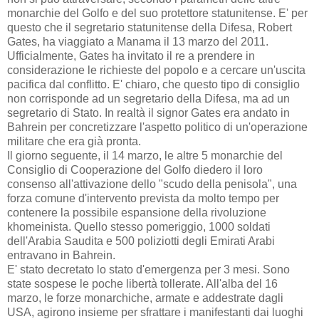
monarchie del Golfo e del suo protettore statunitense. E' per
questo che il segretario statunitense della Difesa, Robert
Gates, ha viaggiato a Manama il 13 marzo del 2011.
Ufficialmente, Gates ha invitato il re a
prendere in
considerazione
le richieste del popolo e a cercare un'uscita
pacifica dal conflitto. E' chiaro, che questo tipo di consiglio
non corrisponde ad un segretario della Difesa, ma ad un
segretario di Stato. In realtà il signor Gates era andato in
Bahrein per concretizzare l'aspetto politico di un'operazione
militare che era già pronta.
Il giorno seguente, il 14 marzo, le altre 5 monarchie del
Consiglio di Cooperazione del Golfo diedero il loro
consenso all'attivazione dello "scudo della penisola", una
forza comune d'intervento prevista da molto tempo per
contenere la possibile espansione della rivoluzione
khomeinista. Quello stesso pomeriggio, 1000 soldati
dell'Arabia Saudita e 500 poliziotti degli Emirati Arabi
entravano in Bahrein.
E' stato decretato lo stato d'emergenza per 3 mesi. Sono
state sospese le poche libertà tollerate. All'alba del 16
marzo, le forze monarchiche, armate e addestrate dagli
USA, agirono insieme per sfrattare i manifestanti dai luoghi