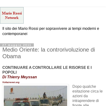
Il sito dei Mario Rossi per sopravvivere ai tempi moderni e
contemporanei
27 maggio 2011
Medio Oriente: la controrivoluzione di
Obama
CONTINUARE A CONTROLLARE LE RISORSE E I
POPOLI
Di
Thierry Meyssan
Voltairenet.org
Dopo qualche
esitazione
circa
le
azioni da
intraprendere
di
fronte alle