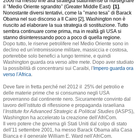
2006 ha messo fine alla strategia statunitense di ridisegnare
il "Medio Oriente sgrandito" (Greater Middle East)
[1]
.
Nonostante diversi tentativi, come la "mano tesa" di Barack
Obama nel suo discorso a Il Cairo
[2
]
, Washington non è
riuscito ad elaborare la sua strategia di sostituzione. Tutto
sembra continuare come prima, ma in realtà gli USA si
stanno disinteressando poco a poco di quella regione.
Dopo tutto, le riserve petrolifere nel Medio Oriente sono in
declino ed un'intromissione militare, massiccia e costosa,
porterebbe solo benefici a lungo termine, e quindi
Washington guarda ora verso altre mete. Dopo aver studiato
la possibilità di concentrarsi sui Caraibi, l'
Impero guarda ora
verso l'Africa
.
Deve fare in fretta perché nel 2012 il 25% del petrolio e
delle materie prime che si consumano negli USA
proverranno dal continente nero.
Sicuramente
convinto
dal
lavoro
dell'istituto di riflessione e propaganda israeliana
l'
Institute for Advanced Strategic & Political Studies
(IASPS),
Washington ha accelerato la creazione dell'AfriCom.
Il vero potere che governa gli Stati Uniti dal colpo di stato
dell'11 settembre 2001, ha messo Barack Obama alla Casa
Bianca e il generale William E. Ward nell'AfriCom.