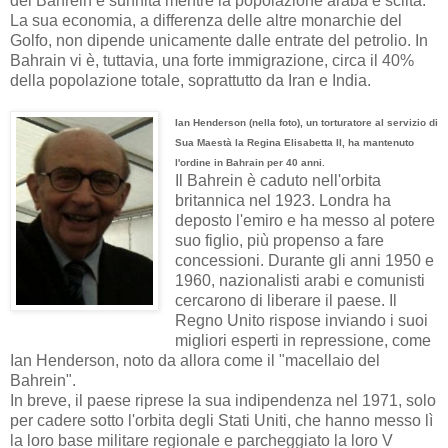
del Bahrein è sunnita mentre la popolazione araba è sciita.
La sua economia, a differenza delle altre monarchie del
Golfo, non dipende unicamente dalle entrate del petrolio.
In
Bahrain
vi è
, tuttavia
,
una forte immigrazione
,
circa
il 40%
della popolazione totale
,
soprattutto
da
Iran e
India
.
Ian
Henderson
(nella foto)
,
un torturatore
al servizio
di
Sua Maestà la
Regina
Elisabetta II
,
ha
mantenuto
l'ordine
in
Bahrain
per 40
anni.
Il Bahrein è caduto nell'orbita
britannica nel 1923. Londra ha
deposto l'emiro e ha messo al potere
suo figlio, più propenso a fare
concessioni. Durante gli anni 1950 e
1960, nazionalisti arabi e comunisti
cercarono di liberare il paese. Il
Regno Unito rispose inviando i suoi
migliori esperti in repressione, come
Ian Henderson, noto da allora come il "macellaio del
Bahrein".
In
breve
,
il paese riprese la sua indipendenza nel 1971, solo
per cadere sotto l'orbita degli Stati Uniti, che hanno messo lì
la loro base militare regionale e parcheggiato la loro V