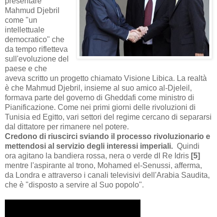
presentare
Mahmud Djebril
come "un
intellettuale
democratico" che
da tempo rifletteva
sull'evoluzione del
paese e che
aveva scritto un progetto chiamato Visione Libica. La realtà
è che Mahmud Djebril, insieme al suo amico al-Djeleil,
formava parte del governo di Gheddafi come ministro di
Pianificazione.
Come
nei
primi giorni
delle rivoluzioni
di
Tunisia
ed Egitto
,
vari settori del regime cercano di separarsi
dal dittatore per rimanere nel potere.
Credono di riuscirci sviando il processo rivoluzionario e
mettendosi al servizio degli interessi imperiali.
Quindi
ora agitano la bandiera rossa, nera o verde dI Re Idris
[
5
]
mentre l'aspirante al trono, Mohamed el-Senussi, afferma,
da Londra e attraverso i canali televisivi dell'Arabia Saudita,
che è "disposto a servire al Suo popolo".