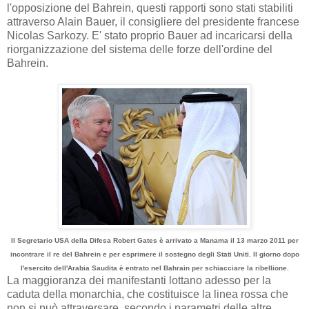
l'opposizione del Bahrein, questi rapporti sono stati stabiliti
attraverso Alain Bauer, il consigliere del presidente francese
Nicolas Sarkozy. E' stato proprio Bauer ad incaricarsi della
riorganizzazione del sistema delle forze dell'ordine del
Bahrein.
Il
Segretario USA della
Difesa
Robert
Gates
è arrivato
a
Manama
il 13 marzo
2011 per
incontrare
il re
del Bahrein
e
per
esprimere il
sostegno
degli Stati Uniti
.
Il
giorno dopo
l'esercito
dell'Arabia Saudita è entrato
nel Bahrain
per schiacciare
la
ribellione
.
La maggioranza dei manifestanti lottano adesso per la
caduta della monarchia, che costituisce la linea rossa che
non si può attraversare, secondo i parametri delle altre