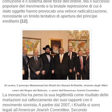
corruzione e il sistema delle forze dell'ordine. Ma il successo
popolare del movimento e la brutale repressione di cui è
stato oggetto hanno provocato una veloce radicalizzazione,
nonostante un timido tentativo di apertura del principe
ereditario
[12]
.
Al
centro
,
il principe
Muhammad
bin
Khalil
bin
Ahmad
Al-Khalifa
,
ministro degli
Affari
esteri
del
Regno
del Bahrain
,
e amici
dell'
American Jewish
Committee.
La monarchia ha perso la sua legittimità come risultato delle
rivelazioni sul rafforzamento dei suoi rapporti con il
movimento sionista. A partire dal 2007, i Khalifa si sono
legati all'
American Jewish Committee
. Secondo