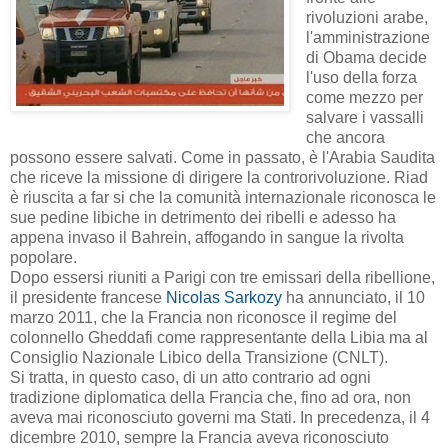
rivoluzioni
arabe
,
l'amministrazione
di Obama decide
l'uso della forza
come mezzo per
salvare i vassalli
che ancora
possono essere salvati. Come in passato, è l'Arabia Saudita
che riceve la missione di dirigere la controrivoluzione. Riad
è riuscita a far si che la comunità internazionale riconosca le
sue pedine libiche in detrimento dei ribelli e adesso ha
appena invaso il Bahrein, affogando in sangue la rivolta
popolare.
Dopo essersi riuniti a Parigi con tre emissari della ribellione,
il presidente francese
Nicolas Sarkozy
ha annunciato, il 10
marzo 2011, che la Francia non riconosce il regime del
colonnello Gheddafi come rappresentante della Libia ma al
Consiglio Nazionale Libico della Transizione (CNLT).
Si tratta, in questo caso, di un atto contrario ad ogni
tradizione diplomatica della Francia che, fino ad ora, non
aveva mai riconosciuto governi ma Stati.
In precedenza
,
il 4
dicembre 2010, sempre la Francia aveva riconosciuto