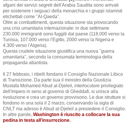
afgani dei servizi segreti dell'Arabia Saudita sono arrivati
per sostenere i seguaci della monarchia e i gruppi islamisti
etichettati come "Al-Qaeda".
Oltre ai combattimenti, questa situazione sta provocando
una crisi umanitaria internazionale: in due settimane
230.000 immigranti sono fuggiti dal paese (118.000 verso la
Tunisia, 107.000 verso l'Egitto, 2000 verso la Nigeria e
4.300 verso l'Algeria).
Questa crudele situazione giustifica una nuova "guerra
umanitaria", secondo la consumata terminologia della
propaganda atlantista.
Il 27 febbraio, i ribelli fondano il Consiglio Nazionale Libico
di Transizione. Da parte sua il ministro della Giustizia
Mustafa Mohamed Abud al-Djeleil, interlocutore privilegiato
dell'Impero in seno al governo di Gheddafi, si unisce alla
rivoluzione e crea un governo provvisorio. Le due strutture si
fondono in una sola il 2 marzo, conservando la sigla di
CNLT ma adesso è Abud al-Djeleil a presiedere il Consiglio.
In altre parole,
Washington è riuscito a collocare la sua
pedina in testa all'insurrezione.