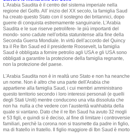
L'Arabia Saudita è il centro del sistema imperiale nella
regione del Golfo. All' inizio del XX secolo, la famiglia Saud
ha creato questo Stato con il sostegno dei britannici, dopo
guerre di conquista estremamente sanguinarie. L'Arabia
Saudita e le sue riserve petrolifere- le più importanti del
mondo- sono cadute nell'orbita statunitense alla fine della
Seconda Guerra Mondiale. In virtù dell'accordo del Quincy
tra il Re Ibn Saud ed il presidente Roosevelt, la famiglia
Saud è obbligata a fornire petrolio agli USA e gli USA sono
obbligati a garantire la protezione della famiglia regnante,
non la protezione del paese.
L'Arabia Saudita non è in realtà uno Stato e non ha neanche
un nome. Non è altro che una parte dell'Arabia che
appartiene alla famiglia Saud, i cui membri amministrano
questo territorio secondo i loro interessi personali (e quelli
degli Stati Uniti) mentre conducono una vita dissoluta che
non ha nulla a che vedere con l'austerità wahhabita della
quale si vantano. Dato che il re Ibn Saud ha avuto 32 mogli
e 53 figli, e quindi si è deciso,
al fine
di
limitare
i
controversie
familiari,
perchè la corona non si trasmette da padre in figlio,
ma di fratello in fratello. Il figlio maggiore di Ibn Saud è morto