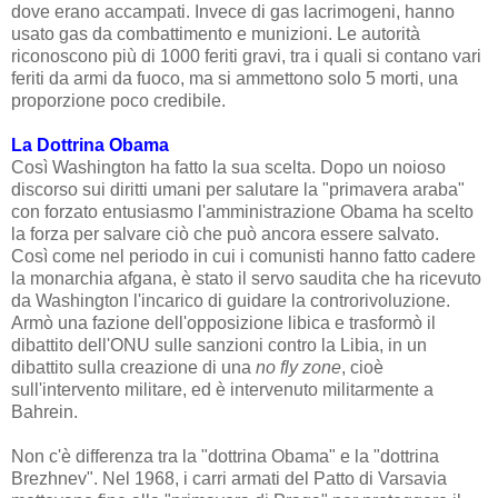
dove erano accampati. Invece di gas lacrimogeni, hanno
usato gas da combattimento e munizioni. Le autorità
riconoscono più di 1000 feriti gravi, tra i quali si contano vari
feriti da armi da fuoco, ma si ammettono solo 5 morti, una
proporzione poco credibile.
La Dottrina Obama
Così
Washington ha fatto la sua scelta. Dopo un noioso
discorso sui diritti umani per salutare la "primavera araba"
con forzato entusiasmo l'amministrazione Obama ha scelto
la forza per salvare
ciò che può
ancora essere salvato.
Così come nel periodo in cui i comunisti hanno fatto cadere
la monarchia afgana, è stato il servo saudita che ha ricevuto
da Washington l'incarico di guidare la controrivoluzione.
Armò una fazione dell'opposizione libica e trasformò il
dibattito dell'ONU sulle sanzioni contro la Libia, in un
dibattito sulla creazione di una
no fly zone
, cioè
sull'intervento militare, ed è intervenuto militarmente a
Bahrein.
Non c'è differenza tra la "dottrina Obama" e la "dottrina
Brezhnev". Nel 1968, i carri armati del Patto di Varsavia