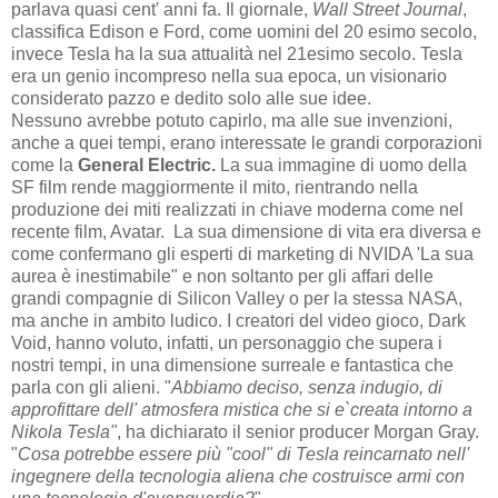
parlava quasi cent' anni fa. Il giornale,
Wall Street Journal
,
classifica Edison e Ford, come uomini del 20 esimo secolo,
invece Tesla ha la sua attualità nel 21esimo secolo. Tesla
era un genio incompreso nella sua epoca, un visionario
considerato pazzo e dedito solo alle sue idee.
Nessuno avrebbe potuto capirlo, ma alle sue invenzioni,
anche a quei tempi, erano interessate le grandi corporazioni
come la
General Electric.
La sua immagine di uomo della
SF film rende maggiormente il mito, rientrando nella
produzione dei miti realizzati in chiave moderna come nel
recente film, Avatar. La sua dimensione di vita era diversa e
come confermano gli esperti di marketing di NVIDA 'La sua
aurea è inestimabile" e non soltanto per gli affari delle
grandi compagnie di Silicon Valley o per la stessa NASA,
ma anche in ambito ludico. I creatori del video gioco, Dark
Void, hanno voluto, infatti, un personaggio che supera i
nostri tempi, in una dimensione surreale e fantastica che
parla con gli alieni. "
Abbiamo deciso, senza indugio, di
approfittare dell' atmosfera mistica che si e`creata intorno a
Nikola Tesla"
, ha dichiarato il senior producer Morgan Gray.
"
Cosa potrebbe essere più "cool" di Tesla reincarnato nell'
ingegnere della tecnologia aliena che costruisce armi con