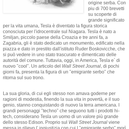
origine serba. Con
piu di 700 brevetti
su scoperte di
grande significato
per la vita umana, Tesla è diventato la figura storica
conosciuta per l'idrocentrale sul Niagara. Tesla è nato a
Smiljan, piccolo paese della Croazia e tre anni fa, a
Zagabria, gli è stato dedicato un monumento, edificato nella
piazza e dato in prestito dall'istituto Ruder Boskovicche, che
si può vedere in uno stato trascurato e dimenticato delle
autorità del comune. Tuttavia, oggi, in America, Tesla e` di
nuovo "cool". Un articolo del
Wall Street Journal
, di pochi
giorni fa, presenta la figura di un "emigrante serbo" che
ritorna sul suo trono.
La sua gloria, di cui egli stesso non amava goderne per
ragioni di modestia, finendo la sua vita in povertà, e il suo
genio, stanno conquistando di nuovo la terra americana. I
grandi personaggi "techno" che seguono tutti i prodotti hi-
tech, considerano Tesla un uomo di un valore più grande
dello stesso Edison. Proprio sul
Wall Street Journal
viene
messa in rilievo l' ingiustizia con cui l "emigrante serbo" morì