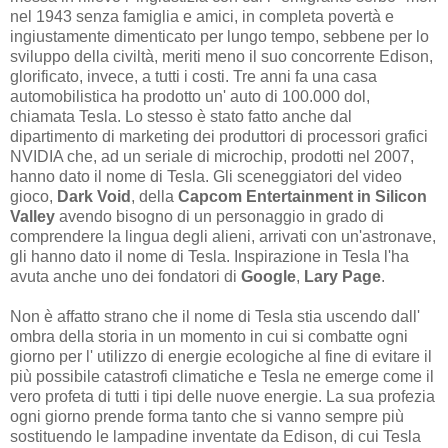
nel 1943 senza famiglia e amici, in completa povertà e
ingiustamente dimenticato per lungo tempo, sebbene per lo
sviluppo della civiltà, meriti meno il suo concorrente Edison,
glorificato, invece, a tutti i costi. Tre anni fa una casa
automobilistica ha prodotto un' auto di 100.000 dol,
chiamata Tesla. Lo stesso è stato fatto anche dal
dipartimento di marketing dei produttori di processori grafici
NVIDIA che, ad un seriale di microchip, prodotti nel 2007,
hanno dato il nome di Tesla. Gli sceneggiatori del video
gioco,
Dark Void
, della
Capcom Entertainment in Silicon
Valley
avendo bisogno di un personaggio in grado di
comprendere la lingua degli alieni, arrivati con un'astronave,
gli hanno dato il nome di Tesla. Inspirazione in Tesla l'ha
avuta anche uno dei fondatori di
Google
,
Lary Page
.
Non è affatto strano che il nome di Tesla stia uscendo dall'
ombra della storia in un momento in cui si combatte ogni
giorno per l' utilizzo di energie ecologiche al fine di evitare il
più possibile catastrofi climatiche e Tesla ne emerge come il
vero profeta di tutti i tipi delle nuove energie. La sua profezia
ogni giorno prende forma tanto che si vanno sempre più
sostituendo le lampadine inventate da Edison, di cui Tesla