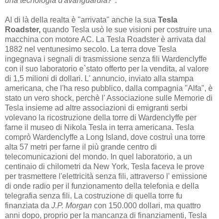
una tecnologia d'avanguardia?
".
Al di là della realta è "arrivata" anche la sua
Tesla
Roadster,
quando Tesla usò le sue visioni per costruire una
macchina con motore AC. La Tesla Roadster è arrivata dal
1882 nel ventunesimo secolo. La terra dove Tesla
ingegnava i segnali di trasmissione senza fili Wardenclyffe
con il suo laboratorio e`stato offerto per la vendita, al valore
di 1,5 milioni di dollari. L' annuncio, inviato alla stampa
americana, che l'ha reso pubblico, dalla compagnia "Alfa", è
stato un vero shock, perchè l' Associazione sulle Memorie di
Tesla insieme ad altre associazioni di emigranti serbi
volevano la ricostruzione della torre di Wardenclyffe per
farne il museo di Nikola Tesla in terra americana. Tesla
comprò Wardenclyffe a Long Island, dove costruì una torre
alta 57 metri per farne il più grande centro di
telecomunicazioni del mondo. In quel laboratorio, a un
centinaio di chilometri da New York, Tesla faceva le prove
per trasmettere l'elettricità senza fili, attraverso l' emissione
di onde radio per il funzionamento della telefonia e della
telegrafia senza fili. La costruzione di quella torre fu
finanziata da
J.P. Morgan
con 150.000 dollari, ma quattro
anni dopo, proprio per la mancanza di finanziamenti, Tesla