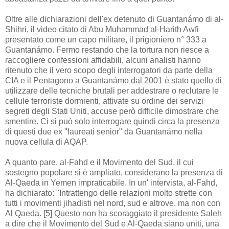
Oltre alle dichiarazioni dell'ex detenuto di Guantanámo di al-
Shihri, il video citato di Abu Muhammad al-Harith Awfi
presentato come un capo militare, il prigioniero n° 333 a
Guantanámo. Fermo restando che la tortura non riesce a
raccogliere confessioni affidabili, alcuni analisti hanno
ritenuto che il vero scopo degli interrogatori da parte della
CIA e il Pentagono a Guantanámo dal 2001 è stato quello di
utilizzare delle tecniche brutali per addestrare o reclutare le
cellule terroriste dormienti, attivate su ordine dei servizi
segreti degli Stati Uniti, accuse però difficile dimostrare che
smentire. Ci si può solo interrogare quindi circa la presenza
di questi due ex "laureati senior" da Guantanámo nella
nuova cellula di AQAP.
A quanto pare, al-Fahd e il Movimento del Sud, il cui
sostegno popolare si è ampliato, considerano la presenza di
Al-Qaeda in Yemen impraticabile. In un' intervista, al-Fahd,
ha dichiarato: "Intrattengo delle relazioni molto strette con
tutti i movimenti jihadisti nel nord, sud e altrove, ma non con
Al Qaeda. [5] Questo non ha scoraggiato il presidente Saleh
a dire che il Movimento del Sud e Al-Qaeda siano uniti, una