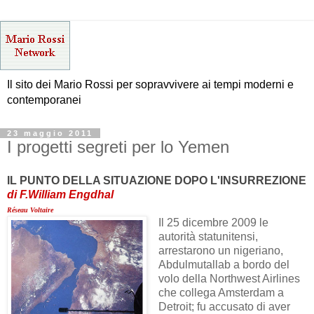
Il sito dei Mario Rossi per sopravvivere ai tempi moderni e
contemporanei
23 maggio 2011
I progetti segreti per lo Yemen
IL PUNTO DELLA SITUAZIONE DOPO L'INSURREZIONE
di F.William Engdhal
Réseau Voltaire
Il 25 dicembre 2009 le
autorità statunitensi,
arrestarono un nigeriano,
Abdulmutallab a bordo del
volo della Northwest Airlines
che collega Amsterdam a
Detroit; fu accusato di aver