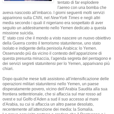
tentato di far esplodere
l'aereo con una bomba che
aveva nascosto all'imbarco. I giorni seguenti molti servizi
apparirono sulla
CNN
, nel
NewYork Times
e negli altri
media secondo i quali il nigeriano era sospettato di aver
seguito un addestramento nello Yemen dedicato a questa
missione suicida.
E' stato cosi che il mondo a visto nascere un nuovo obiettivo
della Guerra contro il terrorismo statunitense, uno stato
isolato e indigente della penisola Arabica: lo Yemen.
Osservando più da vicino il contesto dell'apparizione di
questa presunta minaccia, l'agenda segreta del pentagono e
dei servizi segreti statunitensi per lo Yemen, apparivano più
chiari.
Dopo qualche mese tutti assistono all'intensificazione delle
operazioni militari statunitensi nello Yemen, un paese
disperatamente povero, vicino dell'Arabia Saudita alla sua
frontiera settentrionale, che si affaccia sul mar rosso ad
ovest e sul Golfo d'Aden a sud il suo accesso al mare
d'Arabia, su cui si affaccia un altro paese desolato,
recentemente all'attenzione dei media: la Somalia.