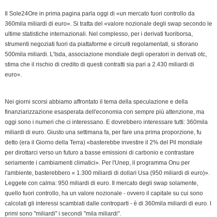
Il Sole24Ore in prima pagina parla oggi di «un mercato fuori controllo da
360mila miliardi di euro». Si tratta del «valore nozionale degli swap secondo le
ultime statistiche internazionali. Nel complesso, per i derivati fuoriborsa,
strumenti negoziati fuori da piattaforme e circuiti regolamentati, si sfiorano
500mila miliardi. L'Isda, associazione mondiale degli operatori in derivati otc,
stima che il rischio di credito di questi contratti sia pari a 2.430 miliardi di
euro».
Nei giorni scorsi abbiamo affrontato il tema della speculazione e della
finanziarizzazione esasperata dell'economia con sempre più attenzione, ma
oggi sono i numeri che ci interessano. E dovrebbero interessare tutti: 360mila
miliardi di euro. Giusto una settimana fa, per fare una prima proporzione, fu
detto (era il Giorno della Terra) «basterebbe investire il 2% del Pil mondiale
per dirottarci verso un futuro a basse emissioni di carbonio e contrastare
seriamente i cambiamenti climatici». Per l'Unep, il programma Onu per
l'ambiente, basterebbero « 1.300 miliardi di dollari Usa (950 miliardi di euro)».
Leggete con calma: 950 miliardi di euro. Il mercato degli swap solamente,
quello fuori controllo, ha un valore nozionale - ovvero il capitale su cui sono
calcolati gli interessi scambiati dalle controparti - è di 360mila miliardi di euro. I
primi sono "miliardi" i secondi "mila miliardi".