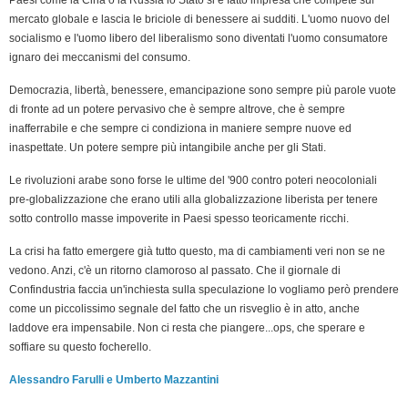
mercato globale e lascia le briciole di benessere ai sudditi. L'uomo nuovo del
socialismo e l'uomo libero del liberalismo sono diventati l'uomo consumatore
ignaro dei meccanismi del consumo.
Democrazia, libertà, benessere, emancipazione sono sempre più parole vuote
di fronte ad un potere pervasivo che è sempre altrove, che è sempre
inafferrabile e che sempre ci condiziona in maniere sempre nuove ed
inaspettate. Un potere sempre più intangibile anche per gli Stati.
Le rivoluzioni arabe sono forse le ultime del '900 contro poteri neocoloniali
pre-globalizzazione che erano utili alla globalizzazione liberista per tenere
sotto controllo masse impoverite in Paesi spesso teoricamente ricchi.
La crisi ha fatto emergere già tutto questo, ma di cambiamenti veri non se ne
vedono. Anzi, c'è un ritorno clamoroso al passato. Che il giornale di
Confindustria faccia un'inchiesta sulla speculazione lo vogliamo però prendere
come un piccolissimo segnale del fatto che un risveglio è in atto, anche
laddove era impensabile. Non ci resta che piangere...ops, che sperare e
soffiare su questo focherello.
Alessandro Farulli e Umberto Mazzantini