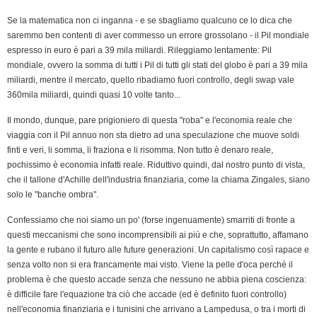
Se la matematica non ci inganna - e se sbagliamo qualcuno ce lo dica che
saremmo ben contenti di aver commesso un errore grossolano - il Pil mondiale
espresso in euro è pari a 39 mila miliardi. Rileggiamo lentamente: Pil
mondiale, ovvero la somma di tutti i Pil di tutti gli stati del globo è pari a 39 mila
miliardi, mentre il mercato, quello ribadiamo fuori controllo, degli swap vale
360mila miliardi, quindi quasi 10 volte tanto...
Il mondo, dunque, pare prigioniero di questa "roba" e l'economia reale che
viaggia con il Pil annuo non sta dietro ad una speculazione che muove soldi
finti e veri, li somma, li fraziona e li risomma. Non tutto è denaro reale,
pochissimo è economia infatti reale. Riduttivo quindi, dal nostro punto di vista,
che il tallone d'Achille dell'industria finanziaria, come la chiama Zingales, siano
solo le "banche ombra".
Confessiamo che noi siamo un po' (forse ingenuamente) smarriti di fronte a
questi meccanismi che sono incomprensibili ai più e che, soprattutto, affamano
la gente e rubano il futuro alle future generazioni. Un capitalismo così rapace e
senza volto non si era francamente mai visto. Viene la pelle d'oca perché il
problema è che questo accade senza che nessuno ne abbia piena coscienza:
è difficile fare l'equazione tra ciò che accade (ed è definito fuori controllo)
nell'economia finanziaria e i tunisini che arrivano a Lampedusa, o tra i morti di