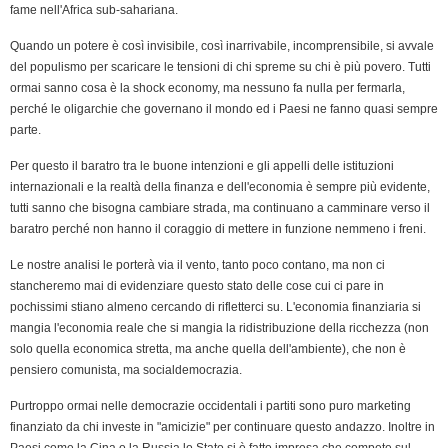
fame nell'Africa sub-sahariana.
Quando un potere è così invisibile, così inarrivabile, incomprensibile, si avvale
del populismo per scaricare le tensioni di chi spreme su chi è più povero. Tutti
ormai sanno cosa è la shock economy, ma nessuno fa nulla per fermarla,
perché le oligarchie che governano il mondo ed i Paesi ne fanno quasi sempre
parte.
Per questo il baratro tra le buone intenzioni e gli appelli delle istituzioni
internazionali e la realtà della finanza e dell'economia è sempre più evidente,
tutti sanno che bisogna cambiare strada, ma continuano a camminare verso il
baratro perché non hanno il coraggio di mettere in funzione nemmeno i freni.
Le nostre analisi le porterà via il vento, tanto poco contano, ma non ci
stancheremo mai di evidenziare questo stato delle cose cui ci pare in
pochissimi stiano almeno cercando di rifletterci su. L'economia finanziaria si
mangia l'economia reale che si mangia la ridistribuzione della ricchezza (non
solo quella economica stretta, ma anche quella dell'ambiente), che non è
pensiero comunista, ma socialdemocrazia.
Purtroppo ormai nelle democrazie occidentali i partiti sono puro marketing
finanziato da chi investe in "amicizie" per continuare questo andazzo. Inoltre in
Paesi come la Cina o la Russia lo Stato si è fatto impresa che compete sul