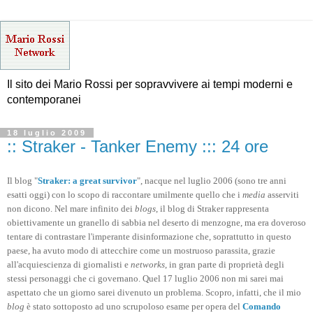
Il sito dei Mario Rossi per sopravvivere ai tempi moderni e
contemporanei
18 luglio 2009
:: Straker - Tanker Enemy ::: 24 ore
Il blog "
Straker: a great survivor
", nacque nel luglio 2006 (sono tre anni
esatti oggi) con lo scopo di raccontare umilmente quello che i
media
asserviti
non dicono. Nel mare infinito dei
blogs
, il blog di Straker rappresenta
obiettivamente un granello di sabbia nel deserto di menzogne, ma era doveroso
tentare di contrastare l'imperante disinformazione che, soprattutto in questo
paese, ha avuto modo di attecchire come un mostruoso parassita, grazie
all'acquiescienza di giornalisti e
networks
, in gran parte di proprietà degli
stessi personaggi che ci governano. Quel 17 luglio 2006 non mi sarei mai
aspettato che un giorno sarei divenuto un problema. Scopro, infatti, che il mio
blog
è stato sottoposto ad uno scrupoloso esame per opera del
Comando