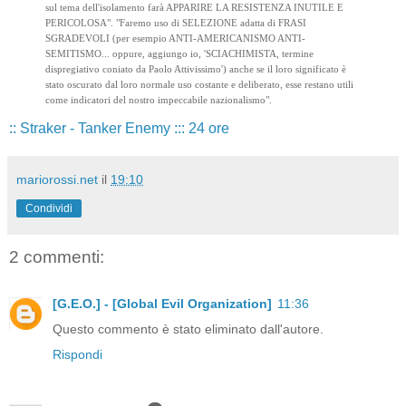
sul tema dell'isolamento farà APPARIRE LA RESISTENZA INUTILE E
PERICOLOSA". "Faremo uso di SELEZIONE adatta di FRASI
SGRADEVOLI (per esempio ANTI-AMERICANISMO ANTI-
SEMITISMO... oppure, aggiungo io, 'SCIACHIMISTA, termine
dispregiativo coniato da Paolo Attivissimo') anche se il loro significato è
stato oscurato dal loro normale uso costante e deliberato, esse restano utili
come indicatori del nostro impeccabile nazionalismo".
:: Straker - Tanker Enemy ::: 24 ore
mariorossi.net
il
19:10
Condividi
2 commenti:
[G.E.O.] - [Global Evil Organization]
11:36
Questo commento è stato eliminato dall'autore.
Rispondi