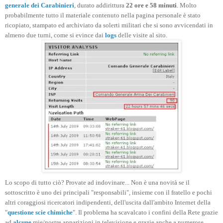
generale dei Carabinieri
, durato addirittura
22 ore e 58 minuti
. Molto
probabilmente tutto il materiale contenuto nella pagina personale è stato
ricopiato, stampato ed archiviato da solerti militari che si sono avvicendati in
almeno due turni, come si evince dai
logs
delle visite al sito.
Lo scopo di tutto ciò? Provate ad indovinare... Non è una novità se il
sottoscritto è uno dei principali "responsabili", insieme con il fratello e pochi
altri coraggiosi ricercatori indipendenti, dell'uscita dall'ambito Internet della
"
questione scie chimiche
". Il problema ha scavalcato i confini della Rete grazie
ad
alcune
mie/nostre apparizioni in televisione e grazie anche a numerose