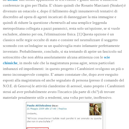
conferenze in giro per l'Italia. E' chiaro quindi che Rosario Marcianò (Straker) è
divenuto un ostacolo e, dopo il fallimento degli innumerevoli tentativi di
discredito ad opera di agenti incaricati di danneggiare la mia immagine e
quindi di ridurre la questione
chemtrails
ad una semplice leggenda
metropolitana collegata a pazzi paranoici, resta solo un'opzione, se si vuole
escludere, almeno per ora, l'eliminazione fisica. [1] Questa opzione è un
classico nelle regie occulte di stato e consiste nel neutralizzare il soggetto
scomodo con un'indagine su un qualsivoglia reato infamante perfettamente
inventato. Probabilmente, concludo, si sta tentando di aprire un fascicolo sul
sottoscritto che non abbia assolutamente alcuna attinenza con le
scie
chimiche
, in modo tale che la magistratura possa agire, senza particolari
imbarazzi ed impedimenti: in questo progetto i Carabinieri svolgono un più o
meno inconsapevole compito. E' amaro constatare che, dopo aver eseguito
esposti alla magistratura ed anche segnalato di persona (presso il comando del
N.O.E. di Genova) le attività clandestine di aerosol, siano proprio i Carabinieri
stessi ad aver probabilmente avuto l'incarico (da parte di chi?) di trovare
materiale penalmente utile a rendermi, una volta per tutte, inoffensivo.