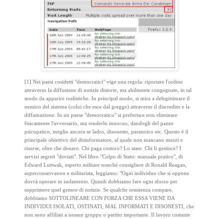
[1] Nei paesi cosidetti "democratici" vige una regola: riportare l'ordine
attraverso la diffusione di notizie distorte, ma abilmente congegnate, in tal
modo da apparire realistiche. In principal modo, si mira a delegittimare il
nemico del sistema (colui che esce dal gregge) attraverso il discredito e la
diffamazione. In un paese "democratico" si preferisce non eliminare
fisicamente l'avversario, ma renderlo innocuo, dandogli del pazzo
psicopatico, meglio ancora se ladro, disonesto, paranoico etc. Questo è il
principale obiettivo del disinformatore, al quale non mancano mezzi e
risorse, oltre che denaro. Chi paga costoro? Lo stato. Chi li gestisce? I
servizi segreti "deviati". Nel libro "Colpo di Stato: manuale pratico", di
Edward Luttwak, esperto militare nonché consigliere di Ronald Reagan,
superconservatore e militarista, leggiamo: "Ogni individuo che si oppone
dovrà operare in isolamento. Quindi dobbiamo fare ogni sforzo per
sopprimere quel genere di notizie. Se qualche resistenza compare,
dobbiamo SOTTOLINEARE CON FORZA CHE ESSA VIENE DA
INDIVIDUI ISOLATI, OSTINATI, MAL INFORMATI E DISONESTI, che
non sono affiliati a nessun gruppo o partito importante. Il lavoro costante