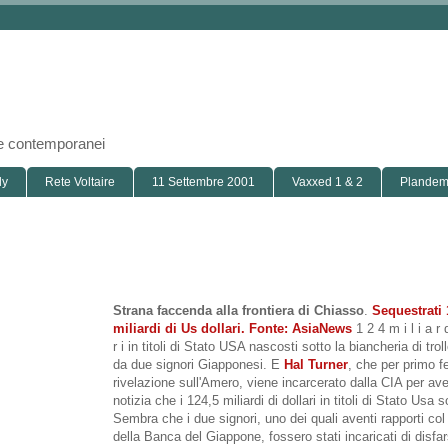
i e contemporanei
ly
Rete Voltaire
11 Settembre 2001
Vaxxed 1 & 2
Plandemi
Strana faccenda alla frontiera di Chiasso
.
Sequestrati 
miliardi di Us dollari. Fonte: AsiaNews
1 2 4 m i l i a r d
r i in titoli di Stato USA nascosti sotto la biancheria di trol
da due signori Giapponesi. E
Hal Turner
, che per primo f
rivelazione sull'Amero, viene incarcerato dalla CIA per ave
notizia che i 124,5 miliardi di dollari in titoli di Stato Usa s
Sembra che i due signori, uno dei quali aventi rapporti co
della Banca del Giappone, fossero stati incaricati di disfar