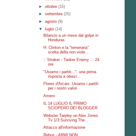
►
ottobre
(15)
►
settembre
(25)
►
agosto
(9)
▼
luglio
(14)
Bilancio a un mese dal golpe in
Honduras
H. Clinton e la "temeraria"
scelta della non viole...
:: Straker - Tanker Enemy ::: 24
ore
"Usiamo i partiti...": una prima
risposta a obiezi...
Flores d'Arcais: Usiamo i partiti
per i nostri valori
Amero
IL 14 LUGLIO IL PRIMO
SCIOPERO DEI BLOGGER
Webster Tarpley on Alex Jones
Tv 1/3:Surviving The...
Attacco all'informazione
Rebus - ARMI NON