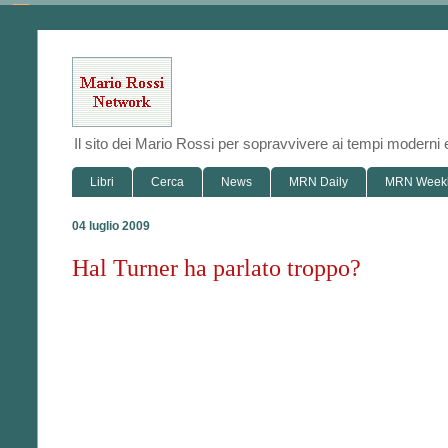
Il sito dei Mario Rossi per sopravvivere ai tempi modern
Libri
Cerca
News
MRN Daily
MRN Week
04 luglio 2009
Hal Turner ha parlato troppo?