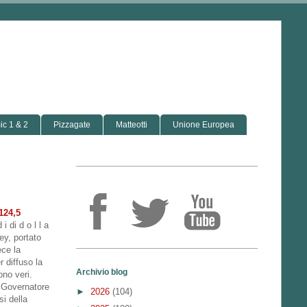
c 1 & 2
Pizzagate
Matteotti
Unione Europea
124,5
 i di d o l l a
ley, portato
ece la
r diffuso la
Archivio blog
ono veri.
l Governatore
►
2026
(104)
si della