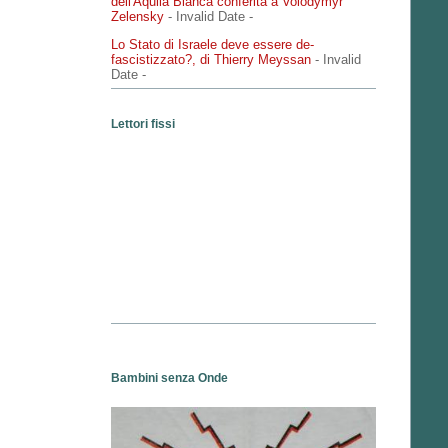
dell'Aquila Bianca conferita a Volodymyr
Zelensky
- Invalid Date
-
Lo Stato di Israele deve essere de-
fascistizzato?, di Thierry Meyssan
- Invalid
Date
-
Lettori fissi
Bambini senza Onde