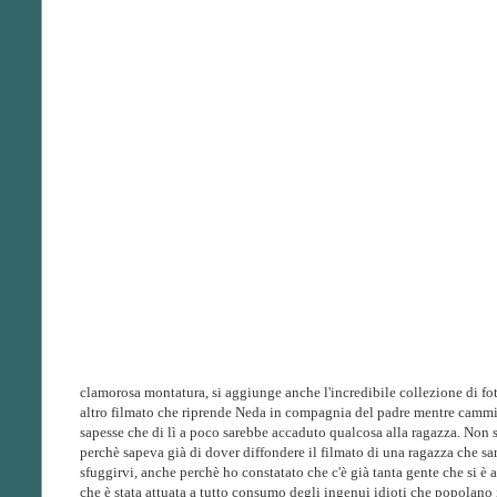
clamorosa montatura, si aggiunge anche l'incredibile collezione di fot
altro filmato che riprende Neda in compagnia del padre mentre camm
sapesse che di lì a poco sarebbe accaduto qualcosa alla ragazza. Non si
perchè sapeva già di dover diffondere il filmato di una ragazza che sa
sfuggirvi, anche perchè ho constatato che c'è già tanta gente che si 
che è stata attuata a tutto consumo degli ingenui idioti che popolano i