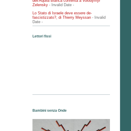
dell'Aquila Bianca conferita a Volodymyr
Zelensky
- Invalid Date
-
Lo Stato di Israele deve essere de-
fascistizzato?, di Thierry Meyssan
- Invalid
Date
-
Lettori fissi
Bambini senza Onde