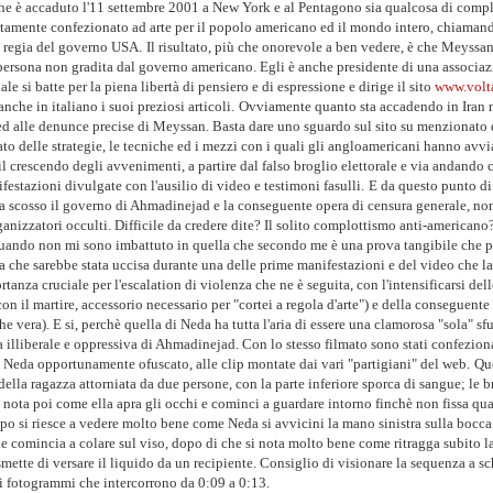
e è accaduto l'11 settembre 2001 a New York e al Pentagono sia qualcosa di comp
tamente confezionato ad arte per il popolo americano ed il mondo intero, chiamand
la regia del governo USA.
Il risultato, più che onorevole a ben vedere, è che Meyssan
persona non gradita dal governo americano.
Egli è anche presidente di una associa
le si batte per la piena libertà di pensiero e di espressione e dirige il sito
www.volta
nche in italiano i suoi preziosi articoli.
Ovviamente quanto sta accadendo in Iran 
ed alle denunce precise di Meyssan. Basta dare uno sguardo sul sito su menzionato 
to delle strategie, le tecniche ed i mezzi con i quali gli angloamericani hanno avvia
il crescendo degli avvenimenti, a partire dal falso broglio elettorale e via andando 
festazioni divulgate con l'ausilio di video e testimoni fasulli.
E da questo punto di 
a scosso il governo di Ahmadinejad e la conseguente opera di censura generale, non 
ganizzatori occulti.
Difficile da credere dite? Il solito complottismo anti-american
uando non mi sono imbattuto in quella che secondo me è una prova tangibile che p
za che sarebbe stata uccisa durante una delle prime manifestazioni e del video che l
anza cruciale per l'escalation di violenza che ne è seguita, con l'intensificarsi dell
on il martire, accessorio necessario per "cortei a regola d'arte") e della conseguente
che vera).
E si, perchè quella di Neda ha tutta l'aria di essere una clamorosa "sola" sfu
tura illiberale e oppressiva di Ahmadinejad.
Con lo stesso filmato sono stati confezion
i Neda opportunamente ofuscato, alle clip montate dai vari "partigiani" del web.
Qu
della ragazza attorniata da due persone, con la parte inferiore sporca di sangue; le 
i nota poi come ella apra gli occhi e cominci a guardare intorno finchè non fissa q
po si riesce a vedere molto bene come Neda si avvicini la mano sinistra sulla bocca e
che comincia a colare sul viso, dopo di che si nota molto bene come ritragga subito
smette di versare il liquido da un recipiente.
Consiglio di visionare la sequenza a sc
 ai fotogrammi che intercorrono da 0:09 a 0:13.