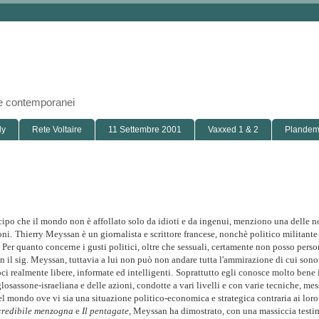
i e contemporanei
ly
Rete Voltaire
11 Settembre 2001
Vaxxed 1 & 2
Plandemi
icipo che il mondo non è affollato solo da idioti e da ingenui, menziono una delle n
oni.
Thierry Meyssan è un giornalista e scrittore francese, nonchè politico militante 
.
Per quanto concerne i gusti politici, oltre che sessuali, certamente non posso pers
 il sig. Meyssan, tuttavia a lui non può non andare tutta l'ammirazione di cui son
ci realmente libere, informate ed intelligenti.
Soprattutto egli conosce molto bene i
losassone-israeliana e delle azioni, condotte a vari livelli e con varie tecniche, mes
l mondo ove vi sia una situazione politico-economica e strategica contraria ai loro 
credibile menzogna
e
Il pentagate
, Meyssan ha dimostrato, con una massiccia test