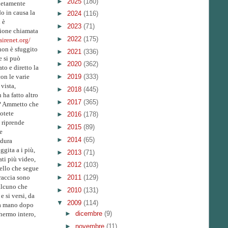
►
2025
(180)
letamente
o in causa la
►
2024
(116)
 è
►
2023
(71)
zione chiamata
►
2022
(175)
irenet.org/
non è sfuggito
►
2021
(336)
e si può
►
2020
(362)
to e diretto la
con le varie
►
2019
(333)
vista,
►
2018
(445)
ha fatto altro
►
2017
(365)
o? Ammetto che
otete
►
2016
(178)
a riprende
►
2015
(89)
e
►
2014
(65)
 dura
ggita a i più,
►
2013
(71)
ati più video,
►
2012
(103)
ello che segue
braccia sono
►
2011
(129)
ualcuno che
►
2010
(131)
 si versi, da
▼
2009
(114)
 la mano dopo
►
dicembre
(9)
hermo intero,
►
novembre
(11)