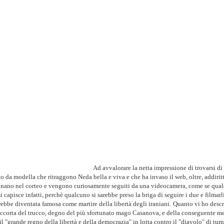
Ad avvalorare la netta impressione di trovarsi di
o da modella che ritraggono Neda bella e viva e che ha invaso il web, oltre, addirit
inano nel corteo e vengono curiosamente seguiti da una videocamera, come se qua
 capisce infatti, perchè qualcuno si sarebbe preso la briga di seguire i due e filmarl
rebbe diventata famosa come martire della libertà degli iraniani.
Quanto vi ho descr
è accorta del trucco, degno del più sfortunato mago Casanova, e della conseguente m
l "grande regno della libertà e della democrazia" in lotta contro il "diavolo" di tur