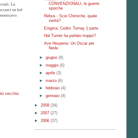
CONVENZIONALI, le guerre
ciali.
La
sporche
occarci un bel
menticavo:
Rebus - Scie Chimiche, quale
verità?
Enigma: Cedric Tornay 1 parte
Hal Turner ha parlato troppo?
Ave Hesperia: Un Oscar per
Neda
►
giugno
(8)
►
maggio
(6)
►
aprile
(3)
►
marzo
(6)
►
febbraio
(4)
più vecchio
►
gennaio
(4)
►
2008
(34)
►
2007
(27)
►
2006
(37)