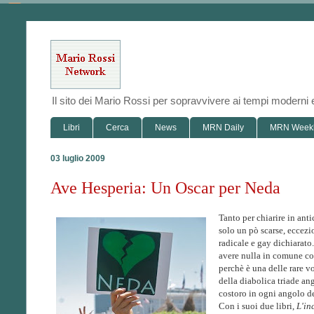
Il sito dei Mario Rossi per sopravvivere ai tempi modern
Libri
Cerca
News
MRN Daily
MRN Week
03 luglio 2009
Ave Hesperia: Un Oscar per Neda
Tanto per chiarire in ant
solo un pò scarse, eccezi
radicale e gay dichiarato
avere nulla in comune con
perchè è una delle rare vo
della diabolica triade ang
costoro in ogni angolo de
Con i suoi due libri,
L'in