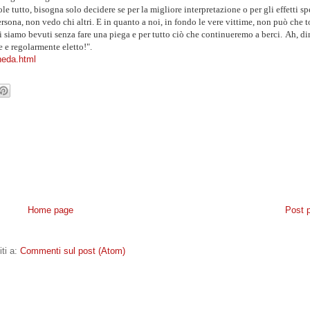
e tutto, bisogna solo decidere se per la migliore interpretazione o per gli effetti spe
ona, non vedo chi altri. E in quanto a noi, in fondo le vere vittime, non può che t
i siamo bevuti senza fare una piega e per tutto ciò che continueremo a berci.
Ah, di
 e regolarmente eletto!".
neda.html
Home page
Post 
iti a:
Commenti sul post (Atom)