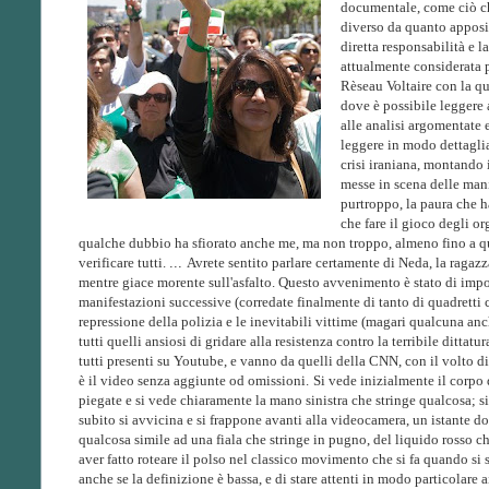
documentale, come ciò ch
diverso da quanto apposi
diretta responsabilità e 
attualmente considerata 
Rèseau Voltaire con la qua
dove è possibile leggere a
alle analisi argomentate 
leggere in modo dettaglia
crisi iraniana, montando 
messe in scena delle mani
purtroppo, la paura che h
che fare il gioco degli or
qualche dubbio ha sfiorato anche me, ma non troppo, almeno fino a q
verificare tutti.
...
Avrete sentito parlare certamente di Neda, la ragaz
mentre giace morente sull'asfalto. Questo avvenimento è stato di import
manifestazioni successive (corredate finalmente di tanto di quadretti c
repressione della polizia e le inevitabili vittime (magari qualcuna an
tutti quelli ansiosi di gridare alla resistenza contro la terribile ditta
tutti presenti su Youtube, e vanno da quelli della CNN, con il volto d
è il video senza aggiunte od omissioni.
Si vede inizialmente il corpo 
piegate e si vede chiaramente la mano sinistra che stringe qualcosa; s
subito si avvicina e si frappone avanti alla videocamera, un istante do
qualcosa simile ad una fiala che stringe in pugno, del liquido rosso 
aver fatto roteare il polso nel classico movimento che si fa quando si 
anche se la definizione è bassa, e di stare attenti in modo particolare