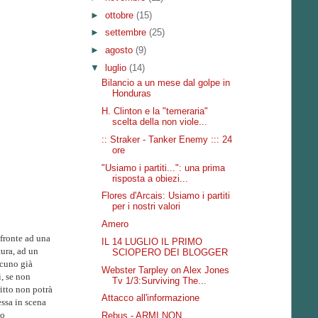
►
ottobre
(15)
►
settembre
(25)
►
agosto
(9)
▼
luglio
(14)
Bilancio a un mese dal golpe in
Honduras
H. Clinton e la "temeraria"
scelta della non viole...
:: Straker - Tanker Enemy ::: 24
ore
"Usiamo i partiti...": una prima
risposta a obiezi...
Flores d'Arcais: Usiamo i partiti
per i nostri valori
Amero
 fronte ad una
IL 14 LUGLIO IL PRIMO
tura, ad un
SCIOPERO DEI BLOGGER
lcuno già
Webster Tarpley on Alex Jones
i, se non
Tv 1/3:Surviving The...
itto non potrà
Attacco all'informazione
essa in scena
no
Rebus - ARMI NON