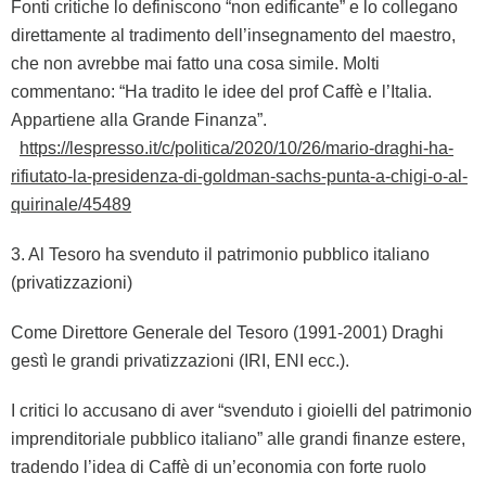
Fonti critiche lo definiscono “non edificante” e lo collegano
direttamente al tradimento dell’insegnamento del maestro,
che non avrebbe mai fatto una cosa simile. Molti
commentano: “Ha tradito le idee del prof Caffè e l’Italia.
Appartiene alla Grande Finanza”.
https://lespresso.it/c/politica/2020/10/26/mario-draghi-ha-
rifiutato-la-presidenza-di-goldman-sachs-punta-a-chigi-o-al-
quirinale/45489
3. Al Tesoro ha svenduto il patrimonio pubblico italiano
(privatizzazioni)
Come Direttore Generale del Tesoro (1991-2001) Draghi
gestì le grandi privatizzazioni (IRI, ENI ecc.).
I critici lo accusano di aver “svenduto i gioielli del patrimonio
imprenditoriale pubblico italiano” alle grandi finanze estere,
tradendo l’idea di Caffè di un’economia con forte ruolo