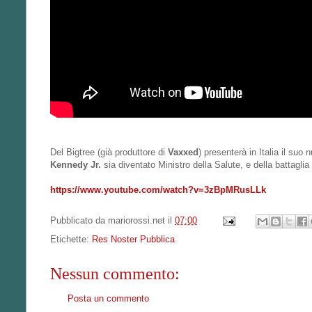
Del Bigtree (già produttore di
Vaxxed
) presenterà in Italia il su
Kennedy Jr.
sia diventato Ministro della Salute, e della battag
https://www.youtube.com/watch?v=3zBpMRusLLk
Pubblicato da
mariorossi.net
il
07:00
Etichette:
Res Noster Pubblica
Nessun commento:
Posta un commento