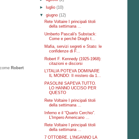
►
luglio
(10)
▼
giugno
(12)
Rete Voltaire I principali titoli
della settimana ...
Umberto Pascali's Substack:
Come e perché Draghi t...
Mafia, servizi segreti e Stato: le
confidenze di F...
Robert F. Kennedy (1925-1968):
citazioni e discorsi
di come
Robert
L’ITALIA POTEVA DOMINARE
IL MONDO: Il mistero da 1...
PASOLINI SAPEVA TUTTO.
LO HANNO UCCISO PER
QUESTO
Rete Voltaire I principali titoli
della settimana ...
Inferno e il “Quarto Cerchio”.
L’Impero Americano ...
Rete Voltaire I principali titoli
della settimana ...
7 OTTOBRE, L'INGANNO LA