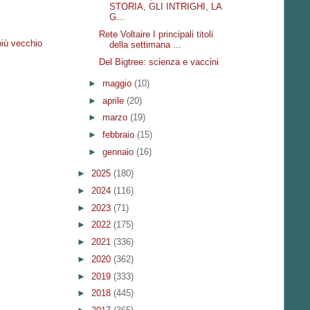
STORIA, GLI INTRIGHI, LA
G...
Rete Voltaire I principali titoli
più vecchio
della settimana ...
Del Bigtree: scienza e vaccini
►
maggio
(10)
►
aprile
(20)
►
marzo
(19)
►
febbraio
(15)
►
gennaio
(16)
►
2025
(180)
►
2024
(116)
►
2023
(71)
►
2022
(175)
►
2021
(336)
►
2020
(362)
►
2019
(333)
►
2018
(445)