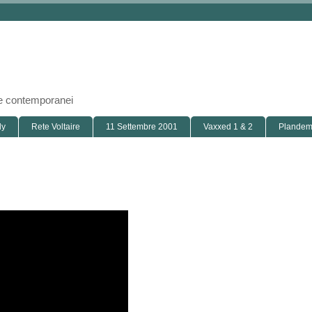
i e contemporanei
ly
Rete Voltaire
11 Settembre 2001
Vaxxed 1 & 2
Plandemi