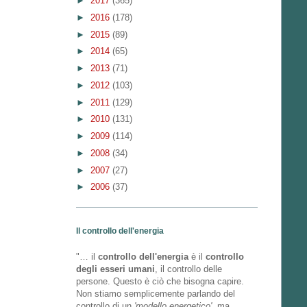
►
2017
(365)
►
2016
(178)
►
2015
(89)
►
2014
(65)
►
2013
(71)
►
2012
(103)
►
2011
(129)
►
2010
(131)
►
2009
(114)
►
2008
(34)
►
2007
(27)
►
2006
(37)
Il controllo dell'energia
"… il
controllo dell'energia
è il
controllo
degli esseri umani
, il controllo delle
persone. Questo è ciò che bisogna capire.
Non stiamo semplicemente parlando del
controllo di un
'modello energetico'
, ma