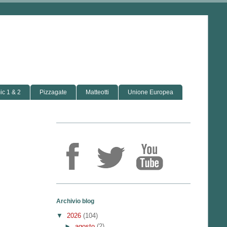
c 1 & 2
Pizzagate
Matteotti
Unione Europea
Archivio blog
▼
2026
(104)
►
agosto
(2)