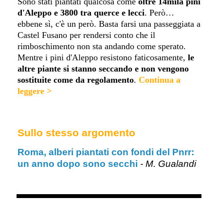
Sono stati piantati qualcosa come
oltre 14mila pini
d'Aleppo e 3800 tra querce e lecci
. Però…
ebbene sì, c'è un però. Basta farsi una passeggiata a
Castel Fusano per rendersi conto che il
rimboschimento non sta andando come sperato.
Mentre i pini d'Aleppo resistono faticosam
ente,
le
altre piante si stanno seccando e non vengono
sostituite come da regolamento
.
Continua a
leggere >
Sullo stesso argomento
Roma, alberi piantati con fondi del Pnrr:
un anno dopo sono secchi
- M. Gualandi