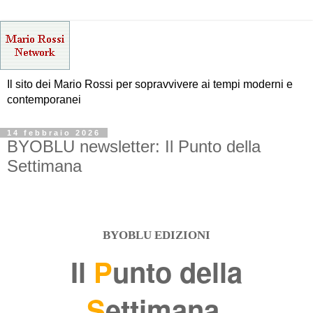
Il sito dei Mario Rossi per sopravvivere ai tempi moderni e
contemporanei
14 febbraio 2026
BYOBLU newsletter: Il Punto della
Settimana
BYOBLU EDIZIONI
Il
P
unto della
S
ettimana
.