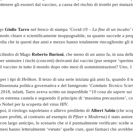
ttenere gli esoneri dal vaccino, a causa del rischio di trombi per mutaz
ogo
Giulio Tarro
nel fresco di stampa ‘
Covid-19 – La fine di un incubo’
n modo chiaro e scientificamente inoppugnabile, su quanto succede a prop
edia che in questi due anni e mezzo hanno totalmente rincoglionito gli it
l cilindro di Mago
Roberto Burioni
, che meno di un anno fa, in una dell
 per sminuire i rischi (concreti) derivanti dai vaccini (pur sempre ‘sperime
il vaccino in tutto il mondo dopo otto mesi di somministrazioni? Uno, 1
er i tipi di
Helikon
. Il terzo di una serie iniziata già anni fa, quando il t
 dissennata politica governativa e del famigerato ‘
Comitato Tecnico Scien
2018, infatti, Tarro aveva scritto un imperdibile “
10 cosa da sapere sui
con estrema cautela e seguendo il principio di ‘massima precauzione’, 
io Nobel per la scoperta del virus
HIV
.
i, il virologo napoletano e allievo prediletto di
Albert Sabin
(che scop
zare profitti, al contrario ad esempio di
Pfizer
e
Moderna
) è stato autore
 con largo anticipo, lo scenario che si è puntualmente verificato: scelte s
 mesi hanno letteralmente ‘vietato’ quelle cure, quei farmaci che avrebb