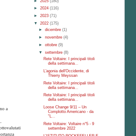
►
2025
(180)
►
2024
(116)
►
2023
(71)
▼
2022
(175)
►
dicembre
(1)
►
novembre
(4)
►
ottobre
(9)
▼
settembre
(8)
Rete Voltaire: I principali titoli
della settimana...
L'agonia dell'Occidente, di
Thierry Meyssan
Rete Voltaire: I principali titoli
della settimana...
Rete Voltaire: I principali titoli
della settimana...
Loose Change 9/11 – Un
ino a
Complotto Americano - da
"L...
.
Rete Voltaire: Voltaire n°5 - 9
ottovalutati
settembre 2022
portanza
L’ISTITUTO ROCKEFELLER E