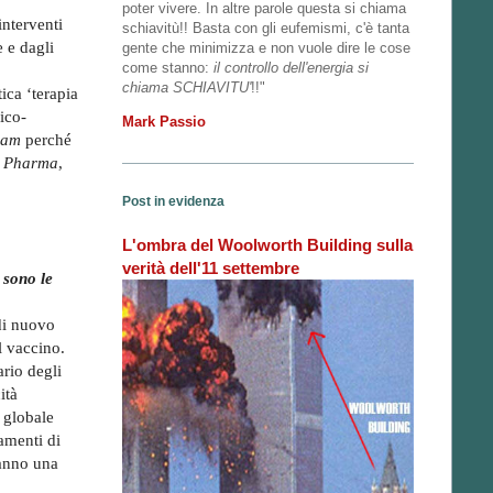
poter vivere. In altre parole questa si chiama
nterventi
schiavitù!! Basta con gli eufemismi, c'è tanta
e e dagli
gente che minimizza e non vuole dire le cose
come stanno:
il controllo dell'energia si
chiama SCHIAVITU'
!!"
ica ‘terapia
ico-
Mark Passio
eam
perché
g Pharma
,
Post in evidenza
L'ombra del Woolworth Building sulla
verità dell'11 settembre
 sono le
 di nuovo
l vaccino.
rio degli
ità
e globale
amenti di
hanno una