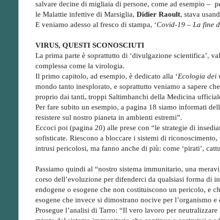
salvare decine di migliaia di persone, come ad esempio – pe
le Malattie infettive di Marsiglia,
Didier Raoult
, stava usand
E veniamo adesso al fresco di stampa, ‘
Covid-19 – La fine d
VIRUS, QUESTI SCONOSCIUTI
La prima parte è soprattutto di ‘divulgazione scientifica’, va
complessa come la virologia.
Il primo capitolo, ad esempio, è dedicato alla ‘
Ecologia dei 
mondo tanto inesplorato, e soprattutto veniamo a sapere che 
proprio dai tanti, troppi Saltimbanchi della Medicina ufficial
Per fare subito un esempio, a pagina 18 siamo informati della 
resistere sul nostro pianeta in ambienti estremi”.
Eccoci poi (pagina 20) alle prese con “le strategie di insed
sofisticate. Riescono a bloccare i sistemi di riconoscimento, g
intrusi pericolosi, ma fanno anche di più: come ‘pirati’, cat
Passiamo quindi al “nostro sistema immunitario, una meravigli
corso dell’evoluzione per difenderci da qualsiasi forma di ins
endogene o esogene che non costituiscono un pericolo, e c
esogene che invece si dimostrano nocive per l’organismo e 
Prosegue l’analisi di Tarro: “Il vero lavoro per neutralizzare