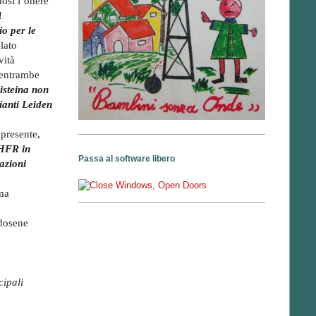
dosi l’onere
!
io per le
olato
vità
 entrambe
cisteina non
ianti Leiden
presente,
HFR in
Passa al software libero
tazioni
ema
ndosene
cipali