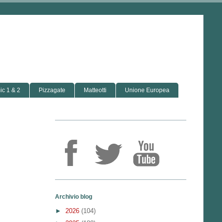
c 1 & 2
Pizzagate
Matteotti
Unione Europea
Archivio blog
►
2026
(104)