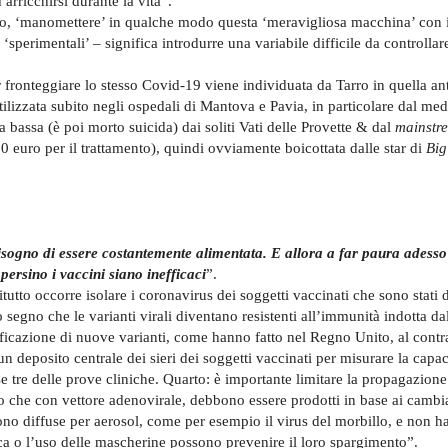
arricchirsi durante la vita”.
rio, ‘manomettere’ in qualche modo questa ‘meravigliosa macchina’ con i
‘sperimentali’ – significa introdurre una variabile difficile da controllar
 fronteggiare lo stesso Covid-19 viene individuata da Tarro in quella ant
lizzata subito negli ospedali di Mantova e Pavia, in particolare dal med
a bassa (è poi morto suicida) dai soliti Vati delle Provette & dal
mainstr
 euro per il trattamento), quindi ovviamente boicottata dalle star di
Bi
bisogno di essere costantemente alimentata. E allora a far paura adesso
 persino i vaccini siano inefficaci
”.
itutto occorre isolare i coronavirus dei soggetti vaccinati che sono stati
segno che le varianti virali diventano resistenti all’immunità indotta da
ficazione di nuove varianti, come hanno fatto nel Regno Unito, al contra
n deposito centrale dei sieri dei soggetti vaccinati per misurare la capac
ase tre delle prove cliniche. Quarto: è importante limitare la propagazion
o che con vettore adenovirale, debbono essere prodotti in base ai cambi
 sono diffuse per aerosol, come per esempio il virus del morbillo, e non 
sica o l’uso delle mascherine possono prevenire il loro spargimento”.