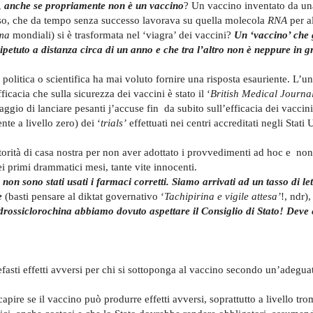
o, anche se propriamente non è un vaccino
? Un vaccino inventato da un
osso, che da tempo senza successo lavorava su quella molecola
RNA
per al
rma
mondiali) si è trasformata nel ‘viagra’ dei vaccini?
Un ‘vaccino’ che 
petuto a distanza circa di un anno e che tra l’altro non è neppure in g
politica o scientifica ha mai voluto fornire una risposta esauriente. L’un
fficacia che sulla sicurezza dei vaccini è stato il ‘
British Medical Journa
raggio di lanciare pesanti j’accuse fin da subito sull’efficacia dei vaccini
nte a livello zero) dei ‘
trials’
effettuati nei centri accreditati negli Stati 
orità di casa nostra per non aver adottato i provvedimenti ad hoc e non
i primi drammatici mesi, tante vite innocenti.
non sono stati usati i farmaci corretti. Siamo arrivati ad un tasso di let
e
(basti pensare al diktat governativo ‘
Tachipirina e vigile attesa’
!, ndr)
l’idrossiclorochina abbiamo dovuto aspettare il Consiglio di Stato! Deve 
fasti effetti avversi per chi si sottoponga al vaccino secondo un’adegua
pire se il vaccino può produrre effetti avversi, soprattutto a livello tr