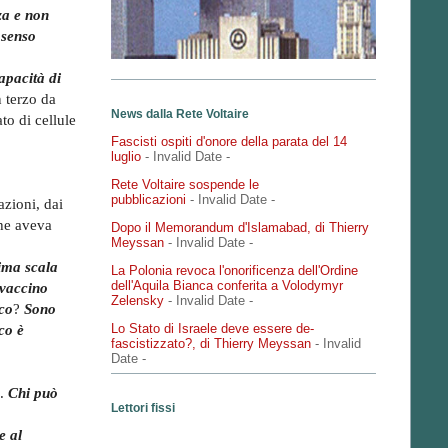
za e non
 senso
apacità di
 terzo da
News dalla Rete Voltaire
ato di cellule
Fascisti ospiti d'onore della parata del 14
luglio
- Invalid Date
-
Rete Voltaire sospende le
pubblicazioni
- Invalid Date
-
azioni, dai
che aveva
Dopo il Memorandum d'Islamabad, di Thierry
Meyssan
- Invalid Date
-
ima scala
La Polonia revoca l'onorificenza dell'Ordine
dell'Aquila Bianca conferita a Volodymyr
 vaccino
Zelensky
- Invalid Date
-
ico
?
Sono
Lo Stato di Israele deve essere de-
co è
fascistizzato?, di Thierry Meyssan
- Invalid
Date
-
’.
Chi può
Lettori fissi
e al