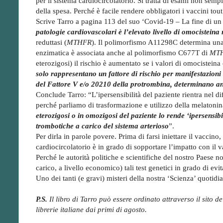
per il sistema cardiocircolatorio. Si tratta di esami non sem
della spesa. Perché è facile rendere obbligatori i vaccini tou
Scrive Tarro a pagina 113 del suo ‘Covid-19 – La fine di un
patologie cardiovascolari è l’elevato livello di omocisteina
reduttasi (
MTHFR
). Il polimorfismo A11298C determina una 
enzimatica è associata anche al polimorfismo C677T di
MT
eterozigosi) il rischio è aumentato se i valori di omocistein
solo rappresentano un fattore di rischio per manifestazioni
del Fattore V e/o 20210 della protrombina, determinano a
Conclude Tarro: “L’ipersensibilità del paziente rientra nel d
perché parliamo di trasformazione e utilizzo della melatonin
eterozigosi o in omozigosi del paziente lo rende ‘ipersensibi
trombotiche a carico del sistema arterioso
”.
Per dirla in parole povere. Prima di farsi iniettare il vaccino
cardiocircolatorio è in grado di sopportare l’impatto con i
Perché le autorità politiche e scientifiche del nostro Paese
carico, a livello economico) tali test genetici in grado di evit
Uno dei tanti (e gravi) misteri della nostra ‘Scienza’ quotidi
P.S.
Il libro di Tarro può essere ordinato attraverso il sito 
librerie italiane dai primi di agosto.