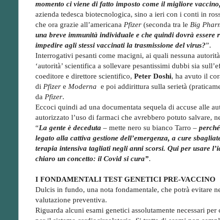
momento ci viene di fatto imposto come il migliore vaccin
azienda tedesca biotecnologica, sino a ieri con i conti in r
che ora grazie all’americana
Pfizer
(seconda tra le
Big Pha
una breve immunità individuale e che quindi dovrà essere ri
impedire agli stessi vaccinati la trasmissione del virus?
”.
Interrogativi pesanti come macigni, ai quali nessuna autorità 
‘autorità’ scientifica a sollevare pesantissimi dubbi sia sull’e
coeditore e direttore scientifico,
Peter Doshi
, ha avuto il co
di
Pfizer
e
Moderna
e poi addirittura sulla serietà (praticame
da
Pfizer
.
Eccoci quindi ad una documentata sequela di accuse alle aut
autorizzato l’uso di farmaci che avrebbero potuto salvare, ne
“
La gente è deceduta
– mette nero su bianco Tarro –
perché 
legato alla cattiva gestione dell’emergenza, a cure sbagliat
terapia intensiva tagliati negli anni scorsi. Qui per usare 
chiaro un concetto: il Covid si cura”
.
I FONDAMENTALI TEST GENETICI PRE-VACCINO
Dulcis in fundo, una nota fondamentale, che potrà evitare ne
valutazione preventiva.
Riguarda alcuni esami genetici assolutamente necessari per ca