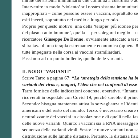
mirate del sistema immunitario che continua a costruirsi e ad 
Intervenire in modo ‘violento’ sul nostro sistema immunita
inappropriati – come possono essere i vaccini, soprattutto se 
esiti incerti, soprattutto nel medio e lungo periodo.
Proprio per questo motivo, una della ‘terapie’ più idonee per
del plasma auto immune’, quella – per spiegarci meglio – uti
ricercatore
Giuseppe De Donno
, ovviamente attaccato a test
si trattava di una terapia estremamente economica (appena 80
tutte impegnate nella corsa ai vaccini stramiliardari.
Passiamo ad un punto bollente, quello delle varianti.
IL NODO “VARIANTI”
Scrive Tarro a pagina 67:
“La ‘strategia della tensione ha 
varianti dei virus e, magari, l’idea che nei confronti di esse
Tarro fornisce delle indicazioni concrete, operative. “Innanz
ricoverati in ospedale con Covid-19, perché sarebbe il primo 
Secondo: bisogna mantenere attiva la sorveglianza e l’identi
americani e del resto del mondo. Terzo: è necessario creare u
neutralizzante dei vaccini in circolazione e di quelli nella f
delle nuove varianti. Quinto: i vaccini sia a RNA messagger
sequenza delle varianti virali. Sesto: le nuove varianti non
distribuzione sulle lunghe distanze. Pertanto, la distanza fi