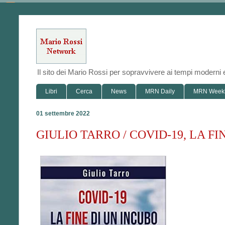
Il sito dei Mario Rossi per sopravvivere ai tempi modern
Libri
Cerca
News
MRN Daily
MRN Week
01 settembre 2022
GIULIO TARRO / COVID-19, LA FI