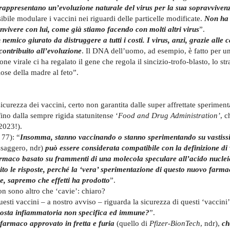
i rappresentano un’evoluzione naturale del virus per la sua sopravviven
ibile modulare i vaccini nei riguardi delle particelle modificate.
Non ha
vivere con lui, come già stiamo facendo con molti altri virus
”.
emico giurato da distruggere a tutti i costi. I virus, anzi, grazie alle c
contribuito all’evoluzione
. Il DNA dell’uomo, ad esempio, è fatto per un
ne virale ci ha regalato il gene che regola il sincizio-trofo-blasto, lo str
ose della madre al feto”.
icurezza dei vaccini, certo non garantita dalle super affrettate speriment
ino dalla sempre rigida statunitense ‘
Food and Drug Administration’
, 
 2023!).
 77): “
Insomma, stanno vaccinando o stanno sperimentando su vastiss
saggero, ndr)
può essere considerata compatibile con la definizione di
farmaco basato su frammenti di una molecola speculare all’acido nucle
nito le risposte, perché la ‘vera’ sperimentazione di questo nuovo farma
se, sapremo che effetti ha prodotto
”.
non sono altro che ‘cavie’: chiaro?
uesti vaccini – a nostro avviso – riguarda la sicurezza di questi ‘vaccini
sposta infiammatoria non specifica ed immune?
”.
 farmaco approvato in fretta e furia
(quello di
Pfizer-BionTech
, ndr),
ch