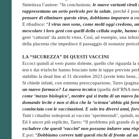
Sintetizza l’autore: “In conclusione,
le nuove varianti viral
rappresentano un serio pericolo per la salute
, perché è poss
pensare di eliminare questo virus, dobbiamo imparare a con
E ribadisce: “
I virus non sono, come molti oggi credono, un n
mescolare i loro geni con quelli della cellula ospite, hanno 
geni ‘catturati’ da antichi virus. Così, ad esempio, una infezio
della placenta che impedisce il passaggio di sostanze pericol
LA “SICUREZZA” DI QUESTI VACCINI
Eccoci quindi al vero punto dolente, quello che riguarda la s
test e dai
trials
che hanno bruciato tutte le tappe previste perf
stabilito la dead line al 31 dicembre 2023 (avete letto bene,
Si chiede infatti, con estrema preoccupazione, Tarro (pagina
un nuovo farmaco?
La nuova tecnica
(quella dell’RNA mes
come ‘mezzo biologico’, mentre qui si tratta di un nuovo 
domande lecite e non si dica che la ‘scienza’ abbia già for
cominciata con le vaccinazioni. E solo tra diversi anni, for
Tutti i cittadini sottoposti ai vaccini ‘sperimentali’, quindi, 
Ed è ancor più esplicito, Tarro: “Il problema più grande di q
escludere che questi ‘vaccini’ non possano indurre una ri
E poi: “
Dobbiamo correre tutti questi rischi di fronte ad un