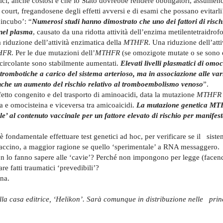
plici, anche costosi e che lo Stato dovrebbe rendere obbligatori, assumen
t court, fregandosene degli effetti avversi e di esami che possano evitarli
 incubo’: “
Numerosi studi hanno dimostrato che uno dei fattori di risch
 nel plasma
, causato da una ridotta attività dell’enzima metilentetraidrof
riduzione dell’attività enzimatica della
MTHFR
. Una riduzione dell’atti
HFR
. Per le due mutazioni dell’
MTHFR
(se omozigote mutate o se sono
a circolante sono stabilmente aumentati.
Elevati livelli plasmatici di omo
 trombotiche a carico del sistema arterioso, ma in associazione alle var
nche un aumento del rischio relativo al tromboembolismo venoso
”.
ifetto congenito e del trasporto di aminoacidi, data la mutazione
MTHFR
a e omocisteina e viceversa tra amicoaicidi.
La mutazione genetica MT
le’ al contenuto vaccinale per un fattore elevato di rischio per manifes
, è fondamentale effettuare test genetici ad hoc, per verificare se il sist
l vaccino, a maggior ragione se quello ‘sperimentale’ a RNA messaggero.
 non lo fanno sapere alle ‘cavie’? Perché non impongono per legge (face
are fatti traumatici ‘prevedibili’?
ana.
della casa editrice, ‘Helikon’. Sarà comunque in distribuzione nelle prin