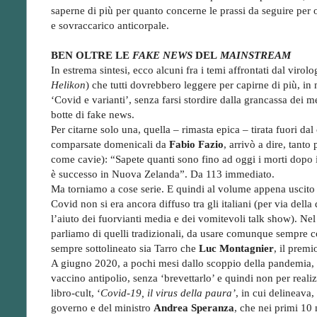
saperne di più per quanto concerne le prassi da seguire per o
e sovraccarico anticorpale.
BEN OLTRE LE
FAKE NEWS
DEL
MAINSTREAM
In estrema sintesi, ecco alcuni fra i temi affrontati dal virol
Helikon
) che tutti dovrebbero leggere per capirne di più, i
‘Covid e varianti’, senza farsi stordire dalla grancassa dei m
botte di fake news.
Per citarne solo una, quella – rimasta epica – tirata fuori da
comparsate domenicali da
Fabio Fazio
, arrivò a dire, tanto
come cavie): “Sapete quanti sono fino ad oggi i morti dopo 
è successo in Nuova Zelanda”. Da 113 immediato.
Ma torniamo a cose serie. E quindi al volume appena uscito p
Covid non si era ancora diffuso tra gli italiani (per via della
l’aiuto dei fuorvianti media e dei vomitevoli talk show). Nel 
parliamo di quelli tradizionali, da usare comunque sempre 
sempre sottolineato sia Tarro che
Luc Montagnier
, il prem
A giugno 2020, a pochi mesi dallo scoppio della pandemia, po
vaccino antipolio, senza ‘brevettarlo’ e quindi non per realiz
libro-cult, ‘
Covid-19, il virus della paura’
, in cui delineava,
governo e del ministro
Andrea Speranza
, che nei primi 10