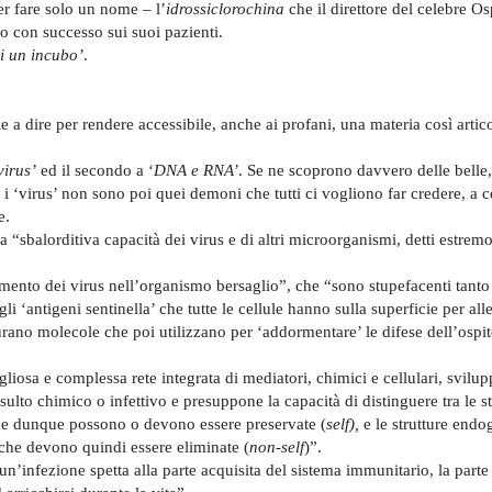
r fare solo un nome – l’
idrossiclorochina
che il direttore del celebre O
o con successo sui suoi pazienti.
i un incubo’
.
le a dire per rendere accessibile, anche ai profani, una materia così artic
virus’
ed il secondo a ‘
DNA e RNA’
. Se ne scoprono davvero delle belle,
i ‘virus’ non sono poi quei demoni che tutti ci vogliono far credere, a 
e.
“sbalorditiva capacità dei virus e di altri microorganismi, detti estremof
iamento dei virus nell’organismo bersaglio”, che “sono stupefacenti tant
li ‘antigeni sentinella’ che tutte le cellule hanno sulla superficie per alle
turano molecole che poi utilizzano per ‘addormentare’ le difese dell’ospit
osa e complessa rete integrata di mediatori, chimici e cellulari, svilupp
ulto chimico o infettivo e presuppone la capacità di distinguere tra le st
he dunque possono o devono essere preservate (
self),
e le strutture endo
che devono quindi essere eliminate (
non-self
)”.
 un’infezione spetta alla parte acquisita del sistema immunitario, la part