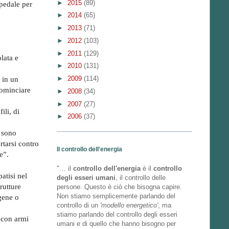
►
2015
(89)
spedale per
►
2014
(65)
►
2013
(71)
►
2012
(103)
►
2011
(129)
olata e
►
2010
(131)
►
2009
(114)
 in un
cominciare
►
2008
(34)
►
2007
(27)
ili, di
►
2006
(37)
o sono
rtarsi contro
Il controllo dell'energia
e”.
"… il
controllo dell'energia
è il
controllo
atisi nel
degli esseri umani
, il controllo delle
rutture
persone. Questo è ciò che bisogna capire.
Non stiamo semplicemente parlando del
gene o
controllo di un
'modello energetico'
, ma
stiamo parlando del controllo degli esseri
e con armi
umani e di quello che hanno bisogno per