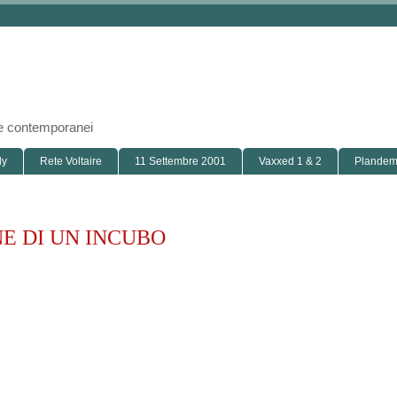
i e contemporanei
ly
Rete Voltaire
11 Settembre 2001
Vaxxed 1 & 2
Plandemi
NE DI UN INCUBO