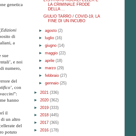
LA CRIMINALE FRODE
ione genetica
DELLA ...
GIULIO TARRO / COVID-19, LA
FINE DI UN INCUBO
(
Edizioni
►
agosto
(2)
osito di
►
luglio
(16)
aliani, a
►
giugno
(14)
►
maggio
(22)
e sue
►
aprile
(18)
ntali’, e noi
►
marzo
(29)
 di numero,
►
febbraio
(27)
errore del
►
gennaio
(25)
tifico
’, con
►
2021
(336)
 vaccini
”:
come hanno
►
2020
(362)
►
2019
(333)
rì il
►
2018
(445)
 di un altro
►
2017
(365)
cellerate del
►
2016
(178)
ero potuto