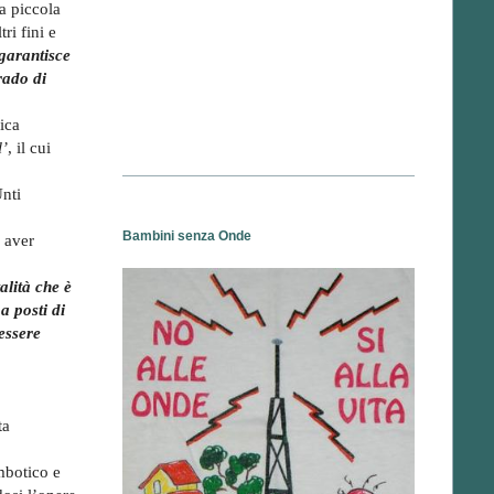
a piccola
tri fini e
garantisce
rado di
ica
l’
, il cui
Unti
Bambini senza Onde
 aver
alità che è
,
a posti di
essere
ta
ombotico e