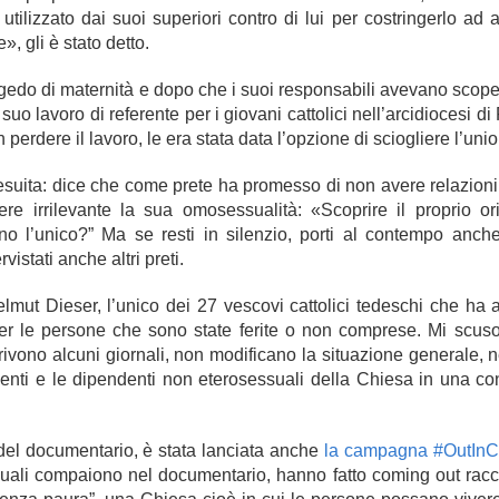
tilizzato dai suoi superiori contro di lui per costringerlo ad a
, gli è stato detto.
ngedo di maternità e dopo che i suoi responsabili avevano scope
suo lavoro di referente per i giovani cattolici nell’arcidiocesi d
perdere il lavoro, le era stata data l’opzione di
sciogliere l’uni
esuita: dice che come prete ha promesso di non avere relazioni
ere
irrilevante la sua omosessualità: «
Scoprire il proprio o
no l’unico?” Ma s
e resti in silenzio, porti al contempo anche 
vistati anche altri
preti.
lmut Dieser, l’unico dei 27 vescovi cattolici tedeschi che ha a
per le persone che sono state ferite o non comprese. Mi scus
ivono alcuni giornali, non modificano la situazione generale, 
denti e le dipendenti non eterosessuali della Chiesa in una co
el documentario, è stata lanciata anche
la campagna #OutInC
 quali compaiono nel documentario, hanno fatto coming out rac