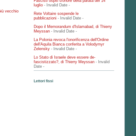
Fascisti ospiti d'onore della parata del 14
luglio
- Invalid Date
-
più vecchio
Rete Voltaire sospende le
pubblicazioni
- Invalid Date
-
Dopo il Memorandum d'Islamabad, di Thierry
Meyssan
- Invalid Date
-
La Polonia revoca l'onorificenza dell'Ordine
dell'Aquila Bianca conferita a Volodymyr
Zelensky
- Invalid Date
-
Lo Stato di Israele deve essere de-
fascistizzato?, di Thierry Meyssan
- Invalid
Date
-
Lettori fissi