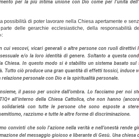
umento per la più intima unione con Dio come per l’unità dell
 la possibilità di poter lavorare nella Chiesa apertamente e senz
 parte delle gerarchie ecclesiastiche, della responsabilità d
»:
cui vescovi, vicari generali o altre persone con ruoli direttivi
 sessuale e/o la loro identità di genere. Soltanto a questa cond
la Chiesa. In questo modo si è stabilito un sistema basato sul s
à. Tutto ciò produce una gran quantità di effetti tossici, induce
relazione personale con Dio e la spiritualità personale.
insieme, il passo per uscire dall’ombra. Lo facciamo per noi ste
TIQ+ all’interno della Chiesa Cattolica, che non hanno (ancor
 solidarietà con tutte le persone che sono esposte a stere
semitismo, razzismo e tutte le altre forme di discriminazione.
 convinti che solo l’azione nella verità e nell’onestà rende giu
lamazione del messaggio gioioso e liberante di Gesù. Una chiesa 