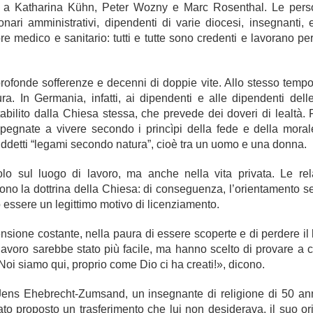
e a Katharina Kühn, Peter Wozny e Marc Rosenthal. Le pers
ari amministrativi, dipendenti di varie diocesi, insegnanti, 
tore medico e sanitario: tutti e tutte sono credenti e lavorano p
 profonde sofferenze e decenni di doppie vite. Allo stesso temp
. In Germania, infatti, ai dipendenti e alle dipendenti delle 
stabilito dalla Chiesa stessa, che prevede dei doveri di lealtà.
pegnate a vivere secondo i princìpi della fede e della morale
ddetti “legami secondo natura”, cioè tra un uomo e una donna.
olo sul luogo di lavoro, ma anche nella vita privata. Le re
no la dottrina della Chiesa: di conseguenza, l’orientamento se
ò essere un legittimo motivo di licenziamento.
ensione costante, nella paura di essere scoperte e di perdere il 
 lavoro sarebbe stato più facile, ma hanno scelto di provare a 
Noi siamo qui, proprio come Dio ci ha creati!», dicono.
Jens Ehebrecht-Zumsand, un insegnante di religione di 50 an
ato proposto un trasferimento che lui non desiderava, il suo o