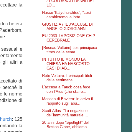
/ I COLOSSALI DANNI DEI
ccettare la
LO...
Nasce ‘Italychurchtoo’, “così
cambieremo la lotta ...
rto che era
GIUSTIZIA / IL J’ACCUSE DI
ANGELO GIORGIANNI
i Paderborn,
EU 2030: IMPOSIZIONE CHIP
one.
CEREBRALE
[Reseau Voltaire] Les principaux
 sessuali
e
titres de la sema...
rientamento
IN TUTTO IL MONDO LA
gli altri a
CHIESA HA NASCOSTO
CASI DI AB...
Rete Voltaire: I principali titoli
della settimana...
ccettato di
o perché la
L’accusa a Fauci: cosa fece
con l’Aids (che sta re...
né le norme
Monaco di Baviera: in arrivo il
ndizione di
rapporto sugli abu...
Scott Atlas: "La negazione
dell'immunità naturale ...
hurch
: 125
20 anni dopo “Spotlight” del
contando la
Boston Globe, abbiamo...