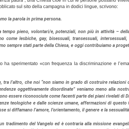
senza paura”, una Chiesa cioè in cui le persone possano vivere
blicato sul sito della campagna in dodici lingue, scrivono:
iamo la parola in prima persona.
a tempo pieno, volontari/e, potenziali, non più in attività – del
amo come lesbiche, gay, bisessuali, transessuali, intersessuali,
amo sempre stati parte della Chiesa, e oggi contribuiamo a proget
ro ha sperimentato «con frequenza la discriminazione e l’em
 tra l’altro, che noi “non siamo in grado di costruire relazioni 
tendenze oggettivamente disordinate” veniamo meno alla nostr
o essere riconosciute come facenti parte dei piani rivelati di D
ienze teologiche e dalle scienze umane, affermazioni di questo 
esse si diffamano l’amore, l’orientamento, il genere e la sessualit
 tradimento del Vangelo ed è contraria alla missione evangeli