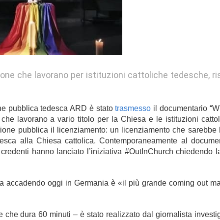
ne che lavorano per istituzioni cattoliche tedesche, r
one pubblica tedesca ARD è stato
trasmesso
il documentario “W
he lavorano a vario titolo per la Chiesa e le istituzioni catto
ione pubblica il licenziamento: un licenziamento che sarebbe l
edesca alla Chiesa cattolica. Contemporaneamente al documen
redenti hanno lanciato l’iniziativa #OutInChurch chiedendo la
e sta accadendo oggi in Germania è «il più grande coming out m
 che dura 60 minuti – è stato realizzato dal giornalista investi