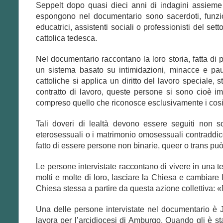
Seppelt dopo quasi dieci anni di indagini assiem
espongono nel documentario sono sacerdoti, funzion
educatrici, assistenti sociali o professionisti del set
cattolica tedesca.
Nel documentario raccontano la loro storia, fatta di
un sistema basato su intimidazioni, minacce e paura
cattoliche si applica un diritto del lavoro speciale, 
contratto di lavoro, queste persone si sono cioè im
compreso quello che riconosce esclusivamente i cosi
Tali doveri di lealtà devono essere seguiti non s
eterosessuali o i matrimonio omosessuali contraddico
fatto di essere persone non binarie, queer o trans pu
Le persone intervistate raccontano di vivere in una t
molti e molte di loro, lasciare la Chiesa e cambiare
Chiesa stessa a partire da questa azione collettiva: «
Una delle persone intervistate nel documentario è 
lavora per l’arcidiocesi di Amburgo. Quando gli è st