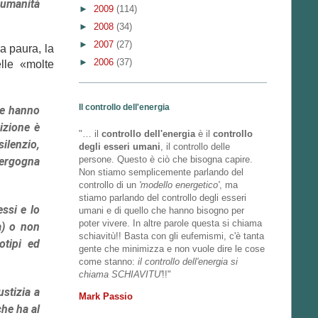
’umanità
►
2009
(114)
►
2008
(34)
►
2007
(27)
a paura, la
►
2006
(37)
elle «molte
Il controllo dell'energia
 le hanno
izione è
"… il
controllo dell'energia
è il
controllo
ilenzio,
degli esseri umani
, il controllo delle
persone. Questo è ciò che bisogna capire.
 vergogna
Non stiamo semplicemente parlando del
controllo di un
'modello energetico'
, ma
stiamo parlando del controllo degli esseri
ssi e lo
umani e di quello che hanno bisogno per
poter vivere. In altre parole questa si chiama
a) o non
schiavitù!! Basta con gli eufemismi, c'è tanta
otipi ed
gente che minimizza e non vuole dire le cose
come stanno:
il controllo dell'energia si
chiama SCHIAVITU'
!!"
stizia a
Mark Passio
che ha al