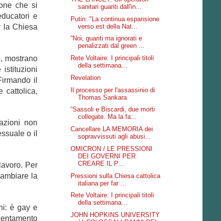
one che si
sanitari guariti dall'in...
educatori e
Putin: "La continua espansione
verso est della Nat...
er la Chiesa
“Noi, guariti ma ignorati e
penalizzati dal green ...
o, mostrano
Rete Voltaire: I principali titoli
della settimana...
istituzioni
Revelation
Firmando il
Il processo per l'assassinio di
 cattolica
,
Thomas Sankara
“Sassoli e Biscardi, due morti
collegate. Ma la fa...
lazioni non
Cancellare LA MEMORIA dei
ssuale o il
sopravvissuti agli abusi...
OMICRON / LE PRESSIONI
DEI GOVERNI PER
CREARE IL P...
lavoro. Per
cambiare la
Pressioni sulla Chiesa cattolica
italiana per far ...
Rete Voltaire: I principali titoli
della settimana...
ni: è gay e
JOHN HOPKINS UNIVERSITY
rientamento