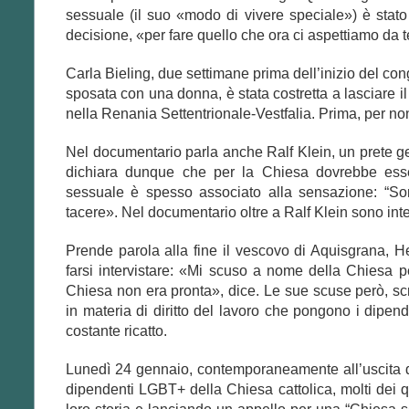
sessuale (il suo «modo di vivere speciale») è stato u
decisione, «per fare quello che ora ci aspettiamo da te»
Carla Bieling, due settimane prima dell’inizio del co
sposata con una donna, è stata costretta a lasciare il 
nella Renania Settentrionale-Vestfalia. Prima, per non 
Nel documentario parla anche Ralf Klein,
un prete g
dichiara dunque che per la Chiesa dovrebbe ess
sessuale è spesso associato alla sensazione: “So
tacere».
Nel documentario oltre a Ralf Klein sono inter
Prende parola alla fine
il vescovo di Aquisgrana, He
farsi intervistare: «Mi scuso a nome della Chiesa 
Chiesa non era pronta», dice. Le sue scuse però, scr
in materia di diritto del lavoro che pongono i dipen
costante ricatto.
Lunedì 24 gennaio, contemporaneamente all’uscita d
dipendenti LGBT+ della Chiesa cattolica, molti dei