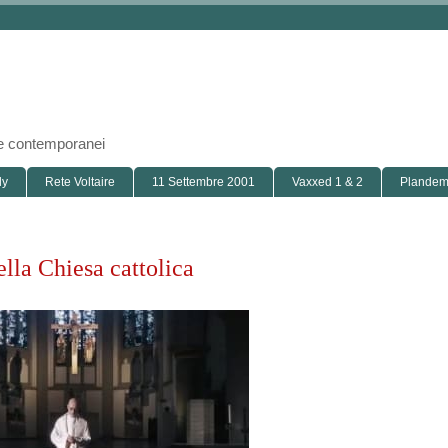
i e contemporanei
ly
Rete Voltaire
11 Settembre 2001
Vaxxed 1 & 2
Plandemi
ella Chiesa cattolica