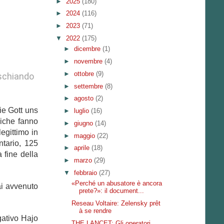
►
2025
(180)
►
2024
(116)
►
2023
(71)
▼
2022
(175)
►
dicembre
(1)
►
novembre
(4)
►
ottobre
(9)
ischiando
►
settembre
(8)
►
agosto
(2)
ie Gott uns
►
luglio
(16)
liche fanno
►
giugno
(14)
egittimo in
►
maggio
(22)
tario, 125
►
aprile
(18)
 fine della
►
marzo
(29)
▼
febbraio
(27)
«Perché un abusatore è ancora
ai avvenuto
prete?»: il document...
Reseau Voltaire: Zelensky prêt
à se rendre
gativo Hajo
THE LANCET: Gli operatori