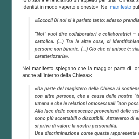
loro storia e lanciando un appello per una “Chiesa 
identità in modo «aperto e onesto». Nel
manifesto
pub
«Eccoci! Di noi si è parlato tanto: adesso prend
“Noi” vuol dire collaboratori e collaboratrici – 
cattolica. (…) Tra le altre cose, ci identifichi
persone non binarie. (…) Ciò che ci unisce è: si
caratterizzarla».
Nel manifesto spiegano che la maggior parte di lo
anche all’interno della Chiesa»:
«Da parte del magistero della Chiesa si sostiene,
con altre persone, che a causa delle nostre “
umana e che le relazioni omosessuali “non posson
Alla luce delle conoscenze provenienti dalle sc
sono più accettabili o discutibili. Attraverso di 
si priva di valore la nostra personalità.
Una discriminazione come questa rappresenta un