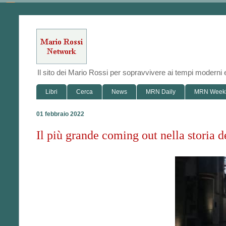
Il sito dei Mario Rossi per sopravvivere ai tempi modern
Libri
Cerca
News
MRN Daily
MRN Week
01 febbraio 2022
Il più grande coming out nella storia d