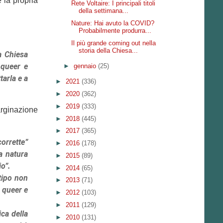
 la propria
Rete Voltaire: I principali titoli
della settimana...
Nature: Hai avuto la COVID?
Probabilmente produrra...
Il più grande coming out nella
storia della Chiesa...
la Chiesa
 queer e
►
gennaio
(25)
tarla e a
►
2021
(336)
►
2020
(362)
►
2019
(333)
arginazione
►
2018
(445)
►
2017
(365)
corrette”
►
2016
(178)
a natura
►
2015
(89)
io”.
►
2014
(65)
tipo non
►
2013
(71)
à queer e
►
2012
(103)
►
2011
(129)
ca della
►
2010
(131)