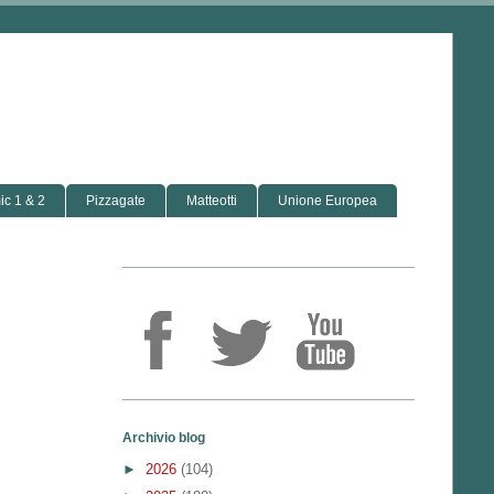
c 1 & 2
Pizzagate
Matteotti
Unione Europea
Archivio blog
►
2026
(104)