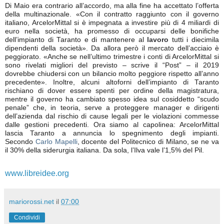
Di Maio era contrario all’accordo, ma alla fine ha accettato l’offerta
della multinazionale. «Con il contratto raggiunto con il governo
italiano, ArcelorMittal si è impegnata a investire più di 4 miliardi di
euro nella società, ha promesso di occuparsi delle bonifiche
dell’impianto di Taranto e di mantenere al
lavoro
tutti i diecimila
dipendenti della società». Da allora però il mercato dell’acciaio è
peggiorato. «Anche se nell’ultimo trimestre i conti di ArcelorMittal si
sono rivelati migliori del previsto – scrive il “Post” – il 2019
dovrebbe chiudersi con un bilancio molto peggiore rispetto all’anno
precedente». Inoltre, alcuni altoforni dell’impianto di Taranto
rischiano di dover essere spenti per ordine della magistratura,
mentre il governo ha cambiato spesso idea sul cosiddetto “scudo
penale” che, in teoria, serve a proteggere manager e dirigenti
dell’azienda dal rischio di cause legali per le violazioni commesse
dalle gestioni precedenti. Ora siamo al capolinea: ArcelorMittal
lascia Taranto a annuncia lo spegnimento degli impianti.
Secondo
Carlo Mapelli
, docente del Politecnico di Milano, se ne va
il 30% della siderurgia italiana. Da sola, l’Ilva vale l’1,5% del Pil.
www.libreidee.org
mariorossi.net
il
07:00
Condividi