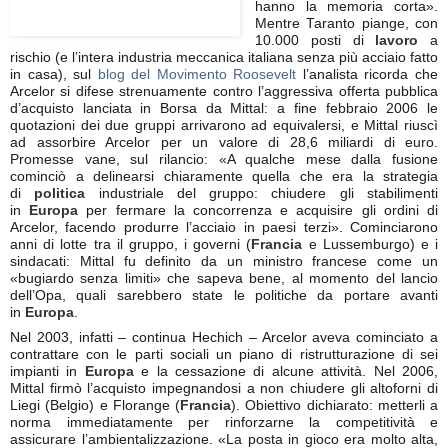
hanno la memoria corta».
Mentre Taranto piange, con
10.000 posti di
lavoro
a
rischio (e l’intera industria meccanica italiana senza più acciaio fatto
in casa), sul
blog del Movimento Roosevelt
l’analista ricorda che
Arcelor si difese strenuamente contro l’aggressiva offerta pubblica
d’acquisto lanciata in Borsa da Mittal: a fine febbraio 2006 le
quotazioni dei due gruppi arrivarono ad equivalersi, e Mittal riuscì
ad assorbire Arcelor per un valore di 28,6 miliardi di euro.
Promesse vane, sul rilancio: «A qualche mese dalla fusione
cominciò a delinearsi chiaramente quella che era la strategia
di
politica
industriale del gruppo: chiudere gli stabilimenti
in
Europa
per fermare la concorrenza e acquisire gli ordini di
Arcelor, facendo produrre l’acciaio in paesi terzi». Cominciarono
anni di lotte tra il gruppo, i governi (
Francia
e Lussemburgo) e i
sindacati: Mittal fu definito da un ministro francese come un
«bugiardo senza limiti» che sapeva bene, al momento del lancio
dell’Opa, quali sarebbero state le politiche da portare avanti
in
Europa
.
Nel 2003, infatti – continua Hechich – Arcelor aveva cominciato a
contrattare con le parti sociali un piano di ristrutturazione di sei
impianti in
Europa
e la cessazione di alcune attività. Nel 2006,
Mittal firmò l’acquisto impegnandosi a non chiudere gli altoforni di
Liegi (Belgio) e Florange (
Francia
). Obiettivo dichiarato: metterli a
norma immediatamente per rinforzarne la competitività e
assicurare l’ambientalizzazione. «La posta in gioco era molto alta,