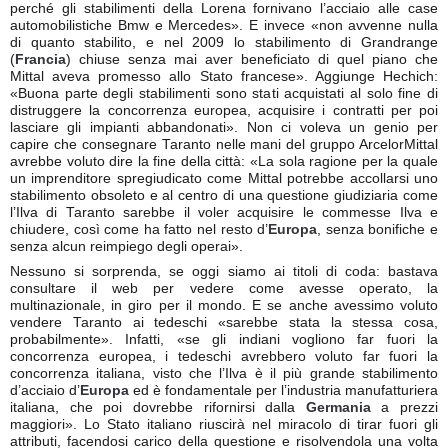
perché gli stabilimenti della Lorena fornivano l’acciaio alle case
automobilistiche Bmw e Mercedes». E invece «non avvenne nulla
di quanto stabilito, e nel 2009 lo stabilimento di Grandrange
(
Francia
) chiuse senza mai aver beneficiato di quel piano che
Mittal aveva promesso allo Stato francese». Aggiunge Hechich:
«Buona parte degli stabilimenti sono stati acquistati al solo fine di
distruggere la concorrenza europea, acquisire i contratti per poi
lasciare gli impianti abbandonati». Non ci voleva un genio per
capire che consegnare Taranto nelle mani del gruppo ArcelorMittal
avrebbe voluto dire la fine della città: «La sola ragione per la quale
un imprenditore spregiudicato come Mittal potrebbe accollarsi uno
stabilimento obsoleto e al centro di una questione giudiziaria come
l’Ilva di Taranto sarebbe il voler acquisire le commesse Ilva e
chiudere, così come ha fatto nel resto d’
Europa
, senza bonifiche e
senza alcun reimpiego degli operai».
Nessuno si sorprenda, se oggi siamo ai titoli di coda: bastava
consultare il web per vedere come avesse operato, la
multinazionale, in giro per il mondo. E se anche avessimo voluto
vendere Taranto ai tedeschi «sarebbe stata la stessa cosa,
probabilmente». Infatti, «se gli indiani vogliono far fuori la
concorrenza europea, i tedeschi avrebbero voluto far fuori la
concorrenza italiana, visto che l’Ilva è il più grande stabilimento
d’acciaio d’
Europa
ed è fondamentale per l’industria manufatturiera
italiana, che poi dovrebbe rifornirsi dalla
Germania
a prezzi
maggiori». Lo Stato italiano riuscirà nel miracolo di tirar fuori gli
attributi, facendosi carico della questione e risolvendola una volta