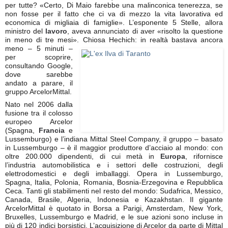
per tutte? «Certo, Di Maio farebbe una malinconica tenerezza, se
non fosse per il fatto che ci va di mezzo la vita lavorativa ed
economica di migliaia di famiglie». L’esponente 5 Stelle, allora
ministro del
lavoro
, aveva annunciato di aver «risolto la questione
in meno di tre mesi». Chiosa
Hechich: in realtà bastava ancora
meno – 5 minuti –
per scoprire,
consultando Google,
dove sarebbe
andato a parare, il
gruppo ArcelorMittal.
Nato nel 2006 dalla
fusione tra il colosso
europeo Arcelor
(Spagna,
Francia
e
Lussemburgo) e l’indiana Mittal Steel Company, il gruppo – basato
in Lussemburgo – è il maggior produttore d’acciaio al mondo: con
oltre 200.000 dipendenti, di cui metà in
Europa
, rifornisce
l’industria automobilistica e i settori delle costruzioni, degli
elettrodomestici e degli imballaggi. Opera in Lussemburgo,
Spagna, Italia, Polonia, Romania, Bosnia-Erzegovina e Repubblica
Ceca. Tanti gli stabilimenti nel resto del mondo: Sudafrica, Messico,
Canada, Brasile, Algeria, Indonesia e Kazakhstan. Il gigante
ArcelorMittal è quotato in Borsa a Parigi, Amsterdam, New York,
Bruxelles, Lussemburgo e Madrid, e le sue azioni sono incluse in
più di 120 indici borsistici. L’acquisizione di Arcelor da parte di Mittal