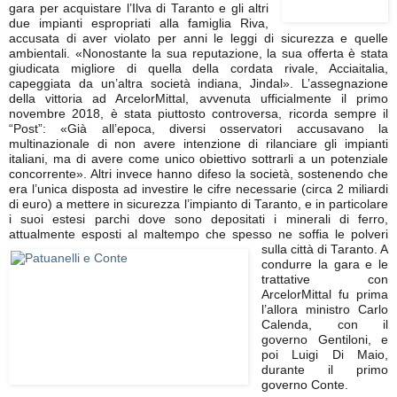
gara per acquistare l’Ilva di Taranto e gli altri
due impianti espropriati alla famiglia Riva,
accusata di aver violato per anni le leggi di sicurezza e quelle
ambientali. «Nonostante la sua reputazione, la sua offerta è stata
giudicata migliore di quella della cordata rivale, Acciaitalia,
capeggiata da un’altra società indiana, Jindal». L’assegnazione
della vittoria ad ArcelorMittal, avvenuta ufficialmente il primo
novembre 2018, è stata piuttosto controversa, ricorda sempre il
“Post”: «Già all’epoca, diversi osservatori accusavano la
multinazionale di non avere intenzione di rilanciare gli impianti
italiani, ma di avere come unico obiettivo sottrarli a un potenziale
concorrente». Altri invece hanno difeso la società, sostenendo che
era l’unica disposta ad investire le cifre necessarie (circa 2 miliardi
di euro) a mettere in sicurezza l’impianto di Taranto, e in particolare
i suoi estesi parchi dove sono depositati i minerali di ferro,
attualmente esposti al maltempo che
spesso ne soffia le polveri
sulla città di Taranto. A
condurre la gara e le
trattative con
ArcelorMittal fu prima
l’allora ministro Carlo
Calenda, con il
governo Gentiloni, e
poi Luigi Di Maio,
durante il primo
governo Conte.