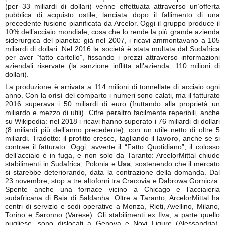
(per 33 miliardi di dollari) venne effettuata attraverso un’offerta
pubblica di acquisto ostile, lanciata dopo il fallimento di una
precedente fusione pianificata da Arcelor. Oggi il gruppo produce il
10% dell’acciaio mondiale, cosa che lo rende la più grande azienda
siderurgica del pianeta: già nel 2007, i ricavi ammontavano a 105
miliardi di dollari. Nel 2016 la società è stata multata dal Sudafrica
per aver “fatto cartello”, fissando i prezzi attraverso informazioni
aziendali riservate (la sanzione inflitta all’azienda: 110 milioni di
dollari).
La produzione è arrivata a 114 milioni di tonnellate di acciaio ogni
anno. Con la
crisi
del comparto i numeri sono calati, ma il fatturato
2016 superava i 50 miliardi di euro (fruttando alla proprietà un
miliardo e mezzo di utili). Cifre peraltro facilmente reperibili, anche
su Wikipedia: nel 2018 i ricavi hanno superato i 76 miliardi di dollari
(8 miliardi più dell’anno precedente), con un utile netto di oltre 5
miliardi. Tradotto: il profitto cresce, tagliando il
lavoro
, anche se si
contrae il fatturato. Oggi, avverte il “Fatto Quotidiano”, il colosso
dell’acciaio è in fuga, e non solo da Taranto: ArcelorMittal chiude
stabilimenti in Sudafrica, Polonia e
Usa
, sostenendo che il mercato
si starebbe deteriorando, data la contrazione della domanda. Dal
23 novembre, stop a tre altoforni tra Cracovia e Dabrowa Gornicza.
Spente anche una fornace vicino a Chicago e l’acciaieria
sudafricana di Baia di Saldanha. Oltre a Taranto, ArcelorMittal ha
centri di servizio e sedi operative a Monza, Rieti, Avellino, Milano,
Torino e Saronno (Varese). Gli stabilimenti ex Ilva, a parte quello
pugliese, sono dislocati a Genova e Novi Ligure
(Alessandria),