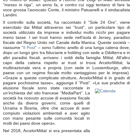
“messo in riga”, un anno fa, e contro cui oggi tentano di fare la
voce grossa l’avvocato Conte, il ministro Patuanelli e il sindacalista
Landini.
Il controllo sulla società, ha raccontato il “Sole 24 Ore”, viene
esercitato dai Mittal attraverso sei “trust”, un particolare tipo di
società utilizzato da imprese e individui molto ricchi per pagare
meno tasse. I sei trust hanno sede nell’isola di Jersey, paradiso
fiscale del Regno Unito nel Canale della Manica. Queste società –
riassume “
Il Post
” – sono l’ultimo anello di una lunga catena dove,
dopo un lungo giro tra fiduciarie e holding con sede a Gibilterra e in
altri paradisi fiscali, arrivano i soldi della famiglia Mittal. All’altro
capo della catena rispetto ai trust si trova ArcelorMittal, la
multinazionale vera e propria (con sede in Lussemburgo, altro
paese con un regime fiscale molto vantaggioso per le imprese).
«Grazie a queste complicate strutture, ArcelorMittal è in grado di
pagare pochissime tasse», aggiunge il “Post”. «Le sue pratiche di
elusione fiscale sono state
raccontate in
un’inchiesta del sito francese “MediaPart”. La
società ha ricevuto accuse di evasione fiscale
anche da diversi governi, come quelli di
Ucraina e Bosnia, oltre che accuse di aver
compiuto violazioni ambientali e aver agito
con mano pesante sulle comunità locali in
molti dei paesi dove opera».
Nel 2018, ArcelorMittal si era presentata alla