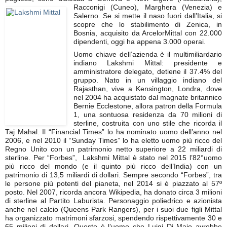
Racconigi (Cuneo), Marghera (Venezia) e
Salerno. Se si mette il naso fuori dall’Italia, si
scopre che lo stabilimento di Zenica, in
Bosnia, acquisito da ArcelorMittal con 22.000
dipendenti, oggi ha appena 3.000 operai.
Uomo chiave dell’azienda è il multimiliardario
indiano Lakshmi Mittal: presidente e
amministratore delegato, detiene il 37.4% del
gruppo. Nato in un villaggio indiano del
Rajasthan, vive a Kensington, Londra, dove
nel 2004 ha acquistato dal magnate britannico
Bernie Ecclestone, allora patron della Formula
1, una sontuosa residenza da 70 milioni di
sterline, costruita con uno stile che ricorda il
Taj Mahal. Il “Financial Times” lo ha nominato uomo dell’anno nel
2006, e nel 2010 il “Sunday Times” lo ha eletto uomo più ricco del
Regno Unito con un patrimonio netto superiore a 22 miliardi di
sterline. Per “Forbes”, Lakshmi Mittal è stato nel 2015 l’82°uomo
più ricco del mondo (e il quinto più ricco dell’India) con un
patrimonio di 13,5 miliardi di dollari. Sempre secondo “Forbes”, tra
le persone più potenti del pianeta, nel 2014 si è piazzato al 57º
posto. Nel 2007, ricorda ancora Wikipedia, ha donato circa 3 milioni
di sterline al Partito Laburista. Personaggio poliedrico e azionista
anche nel calcio (Queens Park Rangers), per i suoi due figli Mittal
ha organizzato matrimoni sfarzosi, spendendo rispettivamente 30 e
65 milioni di dollari. Questo è l’uomo che Luigi Di Maio avrebbe