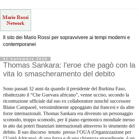
Il sito dei Mario Rossi per sopravvivere ai tempi moderni e
contemporanei
01 novembre 2019
Thomas Sankara: l’eroe che pagò con la
vita lo smascheramento del debito
Sono passati 32 anni da quando il presidente del Burkina Faso,
ribattezzato il “Che Guevara africano”, venne ucciso, secondo la
ricostruzione ufficiale dal suo ex collaboratore nonché successore
Blaise Campaorè, verosimilmente appoggiato dai francesi e da altre
forze internazionali. Thomas Sankara era divenuto un personaggio
scomodo, troppo scomodo, per il piano egemonico mondiale messo
in atto dai poteri finanziari internazionali attraverso lo strumento del
debito. Il suo discorso tenuto presso l’OUA (Organizzazione per
l’Unità Africana), di una forza e di una chiarezza straordinarie, è un