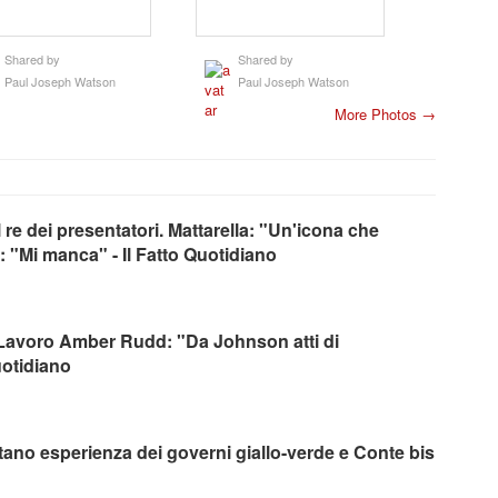
Shared by
Shared by
Paul Joseph Watson
Paul Joseph Watson
More Photos →
 re dei presentatori. Mattarella: "Un'icona che
o: "Mi manca" - Il Fatto Quotidiano
el Lavoro Amber Rudd: "Da Johnson atti di
uotidiano
utano esperienza dei governi giallo-verde e Conte bis