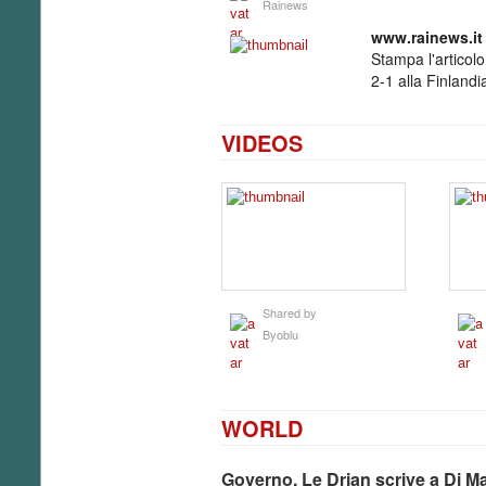
Rainews
www­.rainews­.it
Stampa l'articol
2-1 alla Finlandia
VIDEOS
Shared by
Byoblu
WORLD
Governo, Le Drian scrive a Di Maio