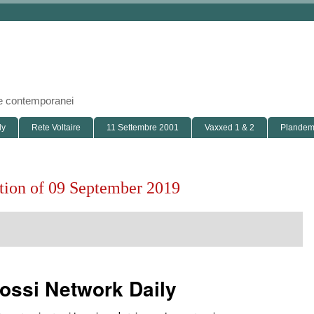
i e contemporanei
ly
Rete Voltaire
11 Settembre 2001
Vaxxed 1 & 2
Plandemi
ition of 09 September 2019
ossi Network Daily