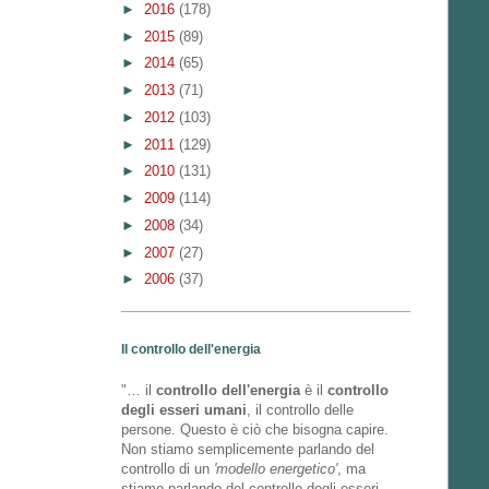
►
2016
(178)
►
2015
(89)
►
2014
(65)
►
2013
(71)
►
2012
(103)
►
2011
(129)
►
2010
(131)
►
2009
(114)
►
2008
(34)
►
2007
(27)
►
2006
(37)
Il controllo dell'energia
"… il
controllo dell'energia
è il
controllo
degli esseri umani
, il controllo delle
persone. Questo è ciò che bisogna capire.
Non stiamo semplicemente parlando del
controllo di un
'modello energetico'
, ma
stiamo parlando del controllo degli esseri