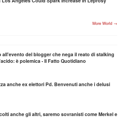
 Los Angeles Could Spark Increase in Leprosy
More World →
all'evento del blogger che nega il reato di stalking
'acido: è polemica - Il Fatto Quotidiano
za anche ex elettori Pd. Benvenuti anche i delusi
colti anche gli altri, saremo sovranisti come Merkel e