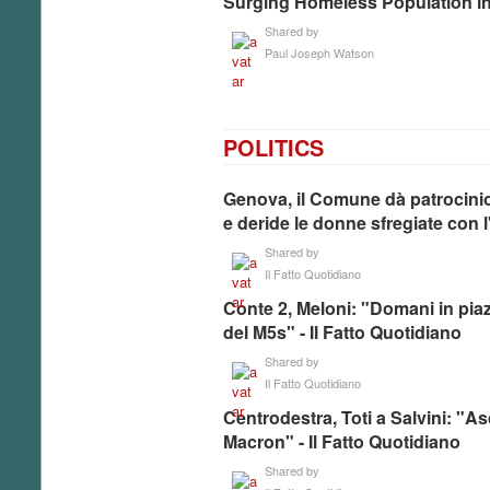
Surging Homeless Population in
Shared by
Paul Joseph Watson
POLITICS
Genova, il Comune dà patrocinio 
e deride le donne sfregiate con l
Shared by
Il Fatto Quotidiano
Conte 2, Meloni: "Domani in piaz
del M5s" - Il Fatto Quotidiano
Shared by
Il Fatto Quotidiano
Centrodestra, Toti a Salvini: "As
Macron" - Il Fatto Quotidiano
Shared by