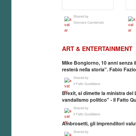
Shared by
Gennaro Carotenuto
ART & ENTERTAINMENT
Mike Bongiorno, 10 anni senza il
resterà nella storia". Fabio Fazi
Shared by
Il Fatto Quotidiano
Brexit, si dimette la ministra d
vandalismo politico" - Il Fatto Q
Shared by
Il Fatto Quotidiano
Ambrosetti, gli imprenditori val
Shared by