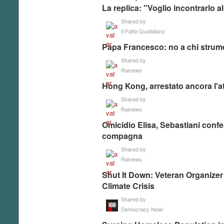
La replica: "Voglio incontrarlo al
Shared by
Il Fatto Quotidiano
Papa Francesco: no a chi strumen
Shared by
Rainews
Hong Kong, arrestato ancora l'a
Shared by
Rainews
Omicidio Elisa, Sebastiani confe
compagna
Shared by
Rainews
Shut It Down: Veteran Organizer 
Climate Crisis
Shared by
Democracy Now!