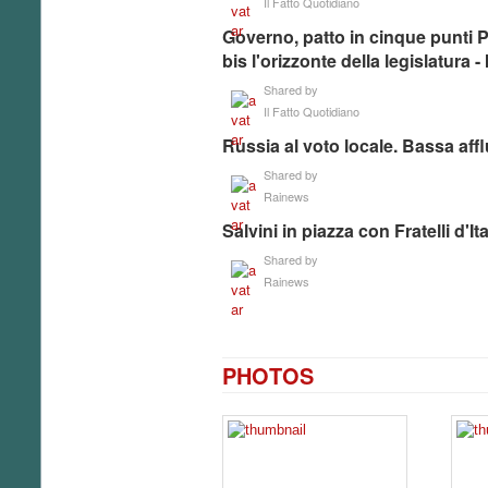
Il Fatto Quotidiano
Governo, patto in cinque punti P
bis l'orizzonte della legislatura -
Shared by
Il Fatto Quotidiano
Russia al voto locale. Bassa aff
Shared by
Rainews
Salvini in piazza con Fratelli d'It
Shared by
Rainews
PHOTOS