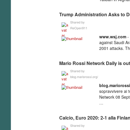
Trump Administration Asks to D
Shared by
ReOpen911
www­.wsj­.com
- 
against Saudi Ar
2001 attacks. T
Mario Rossi Network Daily is ou
Shared by
blog.mariorossi.org/
blog­.mariorossi
sopravvivere ai
Network 08 Sept
…
Calcio, Euro 2020: 2-1 alla Finland
Shared by