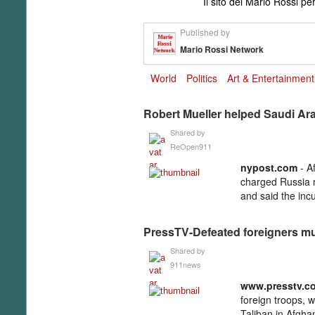
Il sito dei Mario Rossi 
Published by
Mario Rossi Network
World
Politics
Art & Entertainment
Robert Mueller helped Saudi Arabi
Shared by
ReOpen911
nypost­.com
- Af
charged Russia ma
and said the inc
PressTV-Defeated foreigners mus
Shared by
911news
www­.presstv­.c
foreign troops, w
Taliban in Afgha