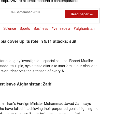
per sopravvivere ai tempi moderni e contemporanei
09 September 2019
Read paper →
Science
Sports
Business
#venezuela
#afghanistan
a cover up its role in 9/11 attacks: suit
ter a lengthy investigation, special counsel Robert Mueller
de "multiple, systematic efforts to interfere in our election"
ursion "deserves the attention of every A…
t leave Afghanistan: Zarif
om
- Iran's Foreign Minister Mohammad Javad Zarif says
ho have failed in achieving their purported goal of fighting the
nistan, must leave South Asian country so that frat…