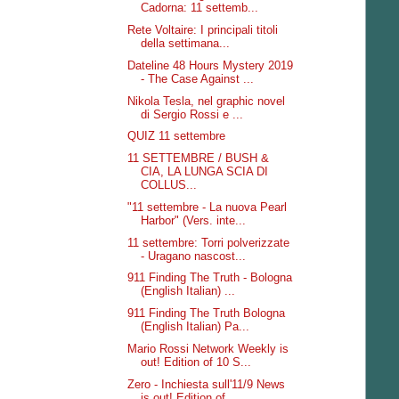
Cadorna: 11 settemb...
Rete Voltaire: I principali titoli
della settimana...
Dateline 48 Hours Mystery 2019
- The Case Against ...
Nikola Tesla, nel graphic novel
di Sergio Rossi e ...
QUIZ 11 settembre
11 SETTEMBRE / BUSH &
CIA, LA LUNGA SCIA DI
COLLUS...
"11 settembre - La nuova Pearl
Harbor" (Vers. inte...
11 settembre: Torri polverizzate
- Uragano nascost...
911 Finding The Truth - Bologna
(English Italian) ...
911 Finding The Truth Bologna
(English Italian) Pa...
Mario Rossi Network Weekly is
out! Edition of 10 S...
Zero - Inchiesta sull'11/9 News
is out! Edition of...