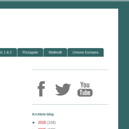
c 1 & 2
Pizzagate
Matteotti
Unione Europea
Archivio blog
►
2026
(104)