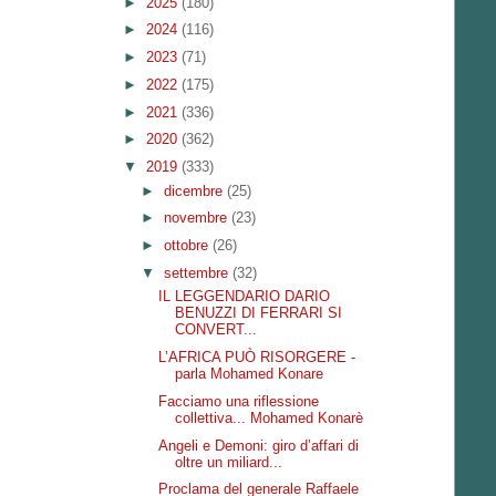
►
2025
(180)
►
2024
(116)
►
2023
(71)
►
2022
(175)
►
2021
(336)
►
2020
(362)
▼
2019
(333)
►
dicembre
(25)
►
novembre
(23)
►
ottobre
(26)
▼
settembre
(32)
IL LEGGENDARIO DARIO
BENUZZI DI FERRARI SI
CONVERT...
L’AFRICA PUÒ RISORGERE -
parla Mohamed Konare
Facciamo una riflessione
collettiva... Mohamed Konarè
Angeli e Demoni: giro d’affari di
oltre un miliard...
Proclama del generale Raffaele