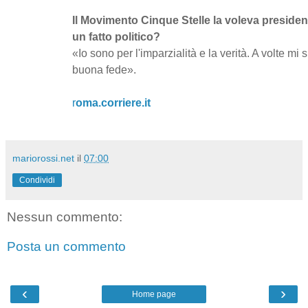
Il Movimento Cinque Stelle la voleva presiden
un fatto politico?
«Io sono per l'imparzialità e la verità. A volte mi
buona fede».
r
oma.corriere.it
mariorossi.net
il
07:00
Condividi
Nessun commento:
Posta un commento
‹
›
Home page