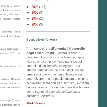
 esistono le guerre
►
2009
(114)
, abbiamo portato a
►
2008
(34)
roprio, che anzi ci
►
2007
(27)
 e vendere i nostri
►
2006
(37)
 "sicurezza" che ti
classe di segretezza
Il controllo dell'energia
"… il
controllo dell'energia
è il
controllo
nuali delle singole
degli esseri umani
, il controllo delle
ranto nel 1979. Lui
persone. Questo è ciò che bisogna capire.
Non stiamo semplicemente parlando del
controllo di un
'modello energetico'
, ma
enda drammatica che
stiamo parlando del controllo degli esseri
umani e di quello che hanno bisogno per
poter vivere. In altre parole questa si chiama
procuratore, Romano
schiavitù!! Basta con gli eufemismi, c'è tanta
tatto con la Procura
gente che minimizza e non vuole dire le cose
, viene bruscamente
come stanno:
il controllo dell'energia si
chiama SCHIAVITU'
!!"
ento è, però, tanto
Mark Passio
all'interlocutrice: