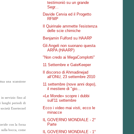
testimoniò su un grande
Segr...
Davide Cervia ed il Progetto
RFMP
Il Quirinale ammette l'esistenza
delle scie chimiche
Benjamin Fulford su HAARP
Gli Angeli non suonano questa
ARPA (HAARP)
"Non credo ai MegaComplotti"
11 Settembre e GateKeeper
Il discorso di Ahmadinejad
all’ONU, 23 settembre 2010
ttua una scansione
11 settembre (nove anni dopo),
il mestiere di "gio...
«Le Monde» scopre i dubbi
in servizio fino al
sull'11 settembre
i lunghi periodi di
Ecco i video mai visti, ecco le
 società Enertecnel
minacce
IL GOVERNO MONDIALE - 2°
Parte
avide con la forza
o sulla bocca, come
IL GOVERNO MONDIALE - 1°