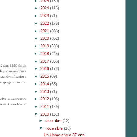
►
2025
(180)
►
2024
(116)
►
2023
(71)
►
2022
(175)
►
2021
(336)
►
2020
(362)
►
2019
(333)
►
2018
(445)
►
2017
(365)
 12 sett. 1990 da un
►
2016
(178)
n la promessa di una
►
2015
(89)
ata identificazione
he spiegare i motivi
►
2014
(65)
►
2013
(71)
►
2012
(103)
ativo sottoprogetto
to ed il suo lavoro
►
2011
(129)
▼
2010
(131)
►
dicembre
(12)
▼
novembre
(18)
Un Uomo che a 37 anni