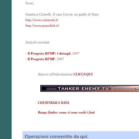
Fonti:
Gianluca Cicinelli, Il caso Cervia: un giallo di Stato
http://www.censurati.it/
http://www.peacelink.it/
Articoli correlati:
-
Il Progetto RFMP: i dettagli
, 2007
-
Il Progetto RFMP
, 2007
Attacco all'informazione
CLICCA QUI
CHEMTRAILS DATA
Range finder: come si sono svolti i fatti
Operazioni consentite da qui: