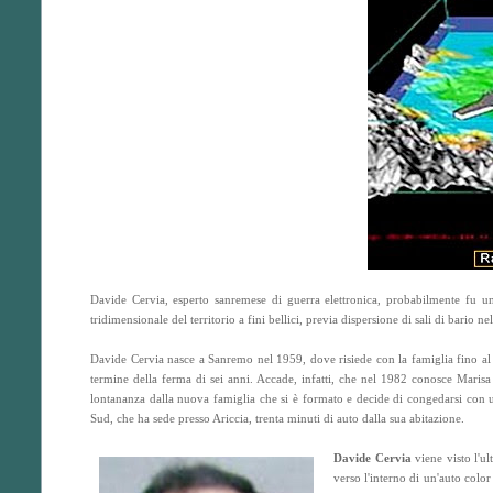
Davide Cervia, esperto sanremese di guerra elettronica, probabilmente fu un
tridimensionale del territorio a fini bellici, previa dispersione di sali di bario ne
Davide Cervia nasce a Sanremo nel 1959, dove risiede con la famiglia fino al 
termine della ferma di sei anni. Accade, infatti, che nel 1982 conosce Maris
lontananza dalla nuova famiglia che si è formato e decide di congedarsi con un
Sud, che ha sede presso Ariccia, trenta minuti di auto dalla sua abitazione.
Davide Cervia
viene visto l'u
verso l'interno di un'auto col