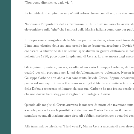
"Non posso dire niente, vada via!".
Le intimidazioni colpiscono un po' tutti coloro che tentano di scoprire che cosa s
Nonostante l'importanza delle affermazioni di L., un ex militare che aveva stu
elettroniche e sulle "gite" che i militari della Marina italiana compiono per pub
L., dopo essersi congedato dalla Marina per un incidente, viene avvicinato d
L'impianto elettrico della sua auto prende fuoco (come era accaduto a Davide Cer
conoscere la situazione di altri tecnici specializzati in guerra elettronica mina
nell'ottobre 1990, poco dopo il rapimento di Cervia. L. vive ancora oggi nasco
Gli inquirenti prestano, invece, ascolto ad un certo Giuseppe Carbone, di Ta
quadrò per chi propende per la tesi dell'allontanamento volontario. Nessun i
Giuseppe Carbone non abbia mai conosciuto Davide Cervia. Eppure occorrono af
pende sul suo capo. Rimane il mistero su chi gli abbia fornito tutte le inform
della Difesa a settecento chilometri da casa sua. Carbone ha una fedina penale 
che non dovrebbero sfuggire al vaglio di chi indaga su Cervia.
Quando alla moglie di Cervia arrivano le minacce di morte che investono tutta l
a scuola per verificare la possibilità di denunciare Marisa Cervia per il mancato
segnalare eventuali inadempienze circa gli obblighi scolastici per opera dei geni
Alla trasmissione televisiva "I fatti vostri", Marisa Cervia racconta di aver ric