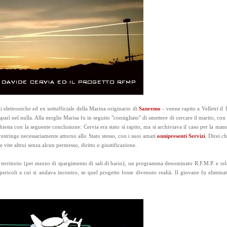
i elettroniche ed ex sottufficiale della Marina originario di
Sanremo
- venne rapito a Velletri il
parì nel nulla. Alla moglie Marisa fu in seguito "consigliato" di smettere di cercare il marito, co
ta con la seguente conclusione: Cervia era stato sì rapito, ma si archiviava il caso per la manc
 restringe necessariamente attorno allo Stato stesso, con i suoi amati
onnipresenti
Servizi
. Direi c
 vite altrui senza alcun permesso, diritto o giustificazione.
territorio (per mezzo di spargimento di sali di bario), un programma denominato R.F.M.P. e rel
ricoli a cui si andava incontro, se quel progetto fosse divenuto realtà. Il giovane fu elimina