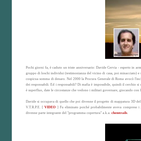
Pochi giorni fa, è caduto un triste anniversario: Davide Cervia - esperto in arm
gruppo di loschi individui (testimonianza del vicino di casa, poi minacciato) e s
cospicua somma di denaro. Nel 2000 la Procura Generale di Roma avocò l'inchies
dei responsabili. Ed i responsabili? Di mafia è impossibile, quindi il cerchio si
è superfluo, date le circostanze che vedono i militari governare, giocando con le
Davide si occupava di quello che poi divenne il progetto di mappatura 3D del 
V.T.R.P.E. [
VIDEO
] Fu eliminato poiché probabilmente aveva compreso i pe
divenne parte integrante del "programma copertura" a.k.a.
chemtrails
.