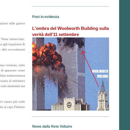
Post in evidenza
azioni sulle guerre
L'ombra del Woolworth Building sulla
verità dell'11 settembre
. Viene minacciato.
 agli inquirenti di
e altri avvertimenti
sua versione, tutto
o di appurare come
alsa testimonianza
vorano al ministero
reati amnistiati ma
eri vanno più volte
a ai capi d'istituto
News dalla Rete Voltaire