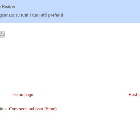
 Reader
giornato su
tutti i tuoi siti preferiti
Home page
Post 
iti a:
Commenti sul post (Atom)