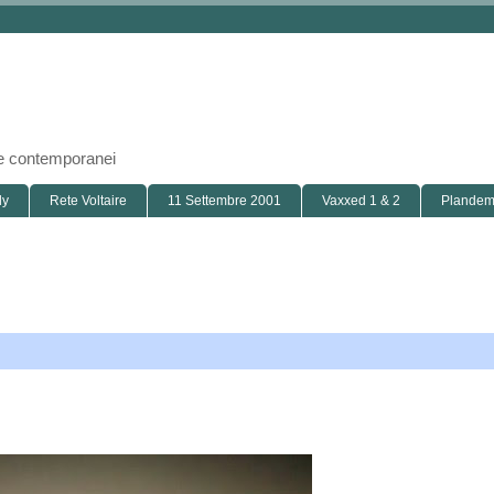
i e contemporanei
ly
Rete Voltaire
11 Settembre 2001
Vaxxed 1 & 2
Plandemi