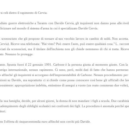
i celi dietro il rapimento di Cervia.
diato guerre elettroniche a Taranto con Davide Cervia, gli inquirenti non danno peso alle rivel
blicizzare nel mondo il sistema d'arma in cui è specializzato Davide Cervia.
a sconosciuto che gli propone di tornare al suo vecchio lavoro in cambio di soldi. Non accetta
via). Riceve una telefonata: "Hai visto? Può essere l'auto, può essere qualsiasi cosa." L. racconta
cciati da sconosciuti, ma il titolare dell'inchiesta non gli chiede nemmeno di chi si tratta. Ricev
sto. Nessuno lo protegge.
ranto. Spunta fuori il 22 gennaio 1991. Carbone è la persona giusta al momento giusto. Con la 
ntrigo internazionale, nessun rapimento. Ci sono, però, molti dati di fatto che hanno permess
finché gli inquirenti si accorgano dell'impresentabilità di Carbone. Nessun procedimento per f
azioni su Davide, ma soprattutto ci si chiede come possa conoscere così bene gli ufficiali che la
consistente: appropriazione indebita, emissione di assegni a vuoto (un reato commesso due volte), 
a sua famiglia, decide, per alcuni giorni, la donna di non mandare i figli a scuola. Due carabini
 adempimento degli obblighi scolastici nei confronti dei figli. La procedura è anomala perché spett
tori.
evuto l'offerta di cinquecentomila euro affinché non cerchi più Davide.