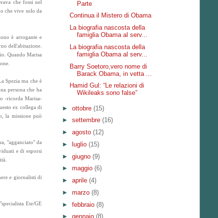
erava che fossi nel
Parte
no che vive solo da
Continua il Mistero di Obama
La biografia nascosta della
famiglia Obama al serv...
tono è arrogante e
rno dell'abitazione.
La biografia nascosta della
famiglia Obama al serv...
izio. Quando Marisa
ione.
Barry Soetoro,vero nome di
Barack Obama, in vetta ...
 La Spezia ma che è
Hamid Gul: “Le relazioni di
i una persona che ha
Wikileaks sono false”
to -ricorda Marisa-
uesto ex collega di
►
ottobre
(15)
o, la missione può
►
settembre
(16)
►
agosto
(12)
ina, "agganciato" da
►
luglio
(15)
viduati e di esporsi
►
giugno
(9)
ità.
►
maggio
(6)
re e giornalisti di
►
aprile
(4)
►
marzo
(8)
"specialista Ete/GE
►
febbraio
(8)
►
gennaio
(8)