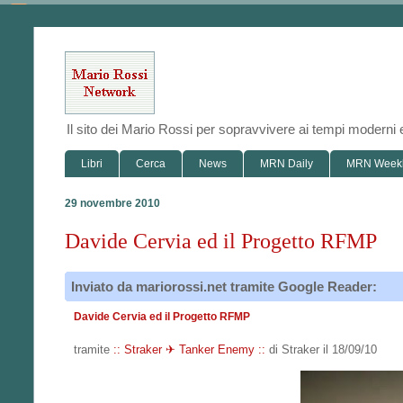
Il sito dei Mario Rossi per sopravvivere ai tempi modern
Libri
Cerca
News
MRN Daily
MRN Week
29 novembre 2010
Davide Cervia ed il Progetto RFMP
Inviato da mariorossi.net tramite Google Reader:
Davide Cervia ed il Progetto RFMP
tramite
:: Straker ✈ Tanker Enemy ::
di Straker il 18/09/10