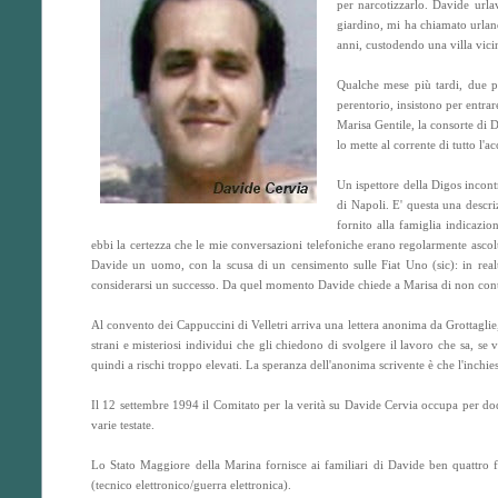
per narcotizzarlo. Davide urla
giardino, mi ha chiamato urlan
anni, custodendo una villa vicin
Qualche mese più tardi, due pe
perentorio, insistono per entrar
Marisa Gentile, la consorte di 
lo mette al corrente di tutto l'
Un ispettore della Digos incont
di Napoli. E' questa una descriz
fornito alla famiglia indicazio
ebbi la certezza che le mie conversazioni telefoniche erano regolarmente ascolta
Davide un uomo, con la scusa di un censimento sulle Fiat Uno (sic): in realt
considerarsi un successo. Da quel momento Davide chiede a Marisa di non conta
Al convento dei Cappuccini di Velletri arriva una lettera anonima da Grottaglie, 
strani e misteriosi individui che gli chiedono di svolgere il lavoro che sa, se v
quindi a rischi troppo elevati. La speranza dell'anonima scrivente è che l'inchies
Il 12 settembre 1994 il Comitato per la verità su Davide Cervia occupa per dodi
varie testate.
Lo Stato Maggiore della Marina fornisce ai familiari di Davide ben quattro fog
(tecnico elettronico/guerra elettronica).