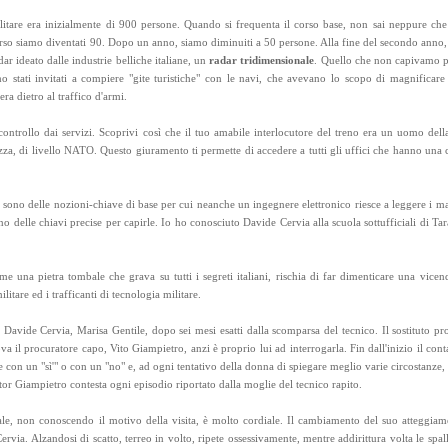
ilitare era inizialmente di 900 persone. Quando si frequenta il corso base, non sai neppure che
i corso siamo diventati 90. Dopo un anno, siamo diminuiti a 50 persone. Alla fine del secondo anno
ar ideato dalle industrie belliche italiane, un
radar tridimensionale
. Quello che non capivamo p
o stati invitati a compiere "gite turistiche" con le navi, che avevano lo scopo di magnificare
ra dietro al traffico d'armi.
ntrollo dai servizi. Scoprivi così che il tuo amabile interlocutore del treno era un uomo della
tezza, di livello NATO. Questo giuramento ti permette di accedere a tutti gli uffici che hanno una 
i sono delle nozioni-chiave di base per cui neanche un ingegnere elettronico riesce a leggere i ma
 delle chiavi precise per capirle. Io ho conosciuto Davide Cervia alla scuola sottufficiali di Ta
me una pietra tombale che grava su tutti i segreti italiani, rischia di far dimenticare una vic
itare ed i trafficanti di tecnologia militare.
 Davide Cervia, Marisa Gentile, dopo sei mesi esatti dalla scomparsa del tecnico. Il sostituto 
ova il procuratore capo, Vito Giampietro, anzi è proprio lui ad interrogarla. Fin dall'inizio il con
 con un "sì'" o con un "no" e, ad ogni tentativo della donna di spiegare meglio varie circostanze
 dottor Giampietro contesta ogni episodio riportato dalla moglie del tecnico rapito.
uale, non conoscendo il motivo della visita, è molto cordiale. Il cambiamento del suo atteggiam
a. Alzandosi di scatto, terreo in volto, ripete ossessivamente, mentre addirittura volta le spalle 