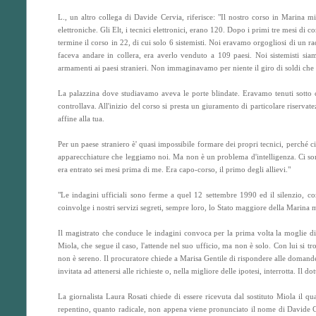
L., un altro collega di Davide Cervia, riferisce: "Il nostro corso in Marina m
elettroniche. Gli Elt, i tecnici elettronici, erano 120. Dopo i primi tre mesi d
termine il corso in 22, di cui solo 6 sistemisti. Noi eravamo orgogliosi di un rad
faceva andare in collera, era averlo venduto a 109 paesi. Noi sistemisti siam
armamenti ai paesi stranieri. Non immaginavamo per niente il giro di soldi che e
La palazzina dove studiavamo aveva le porte blindate. Eravamo tenuti sotto co
controllava. All'inizio del corso si presta un giuramento di particolare riserva
affine alla tua.
Per un paese straniero è' quasi impossibile formare dei propri tecnici, perché c
apparecchiature che leggiamo noi. Ma non è un problema d'intelligenza. Ci sono
era entrato sei mesi prima di me. Era capo-corso, il primo degli allievi."
"Le indagini ufficiali sono ferme a quel 12 settembre 1990 ed il silenzio, co
coinvolge i nostri servizi segreti, sempre loro, lo Stato maggiore della Marina mil
Il magistrato che conduce le indagini convoca per la prima volta la moglie di
Miola, che segue il caso, l'attende nel suo ufficio, ma non è solo. Con lui si tr
non è sereno. Il procuratore chiede a Marisa Gentile di rispondere alle domande
invitata ad attenersi alle richieste o, nella migliore delle ipotesi, interrotta. Il
La giornalista Laura Rosati chiede di essere ricevuta dal sostituto Miola il q
repentino, quanto radicale, non appena viene pronunciato il nome di Davide Cervi