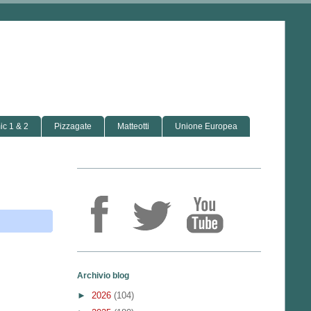
c 1 & 2
Pizzagate
Matteotti
Unione Europea
Archivio blog
►
2026
(104)