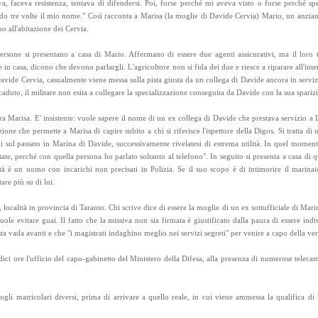
va, faceva resistenza, tentava di difendersi. Poi, forse perché mi aveva visto o forse perché sp
do tre volte il mio nome." Così racconta a Marisa (la moglie di Davide Cervia) Mario, un anzia
o all'abitazione dei Cervia.
rsone si presentano a casa di Mario. Affermano di essere due agenti assicurativi, ma il loro 
e in casa, dicono che devono parlargli. L'agricoltore non si fida dei due e riesce a riparare all'inte
Davide Cervia, casualmente viene messa sulla pista giusta da un collega di Davide ancora in serv
accaduto, il militare non esita a collegare la specializzazione conseguita da Davide con la sua spariz
ra Marisa. E' insistente: vuole sapere il nome di un ex collega di Davide che prestava servizio a
ione che permette a Marisa di capire subito a chi si riferisce l'ispettore della Digos. Si tratta d
ni sul passato in Marina di Davide, successivamente rivelatesi di estrema utilità. In quel momen
te, perché con quella persona ho parlato soltanto al telefono". In seguito si presenta a casa di q
à è un uomo con incarichi non precisati in Polizia. Se il suo scopo è di intimorire il marinai
re più su di lui.
località in provincia di Taranto. Chi scrive dice di essere la moglie di un ex sottufficiale di Mar
uole evitare guai. Il fatto che la missiva non sia firmata è giustificato dalla paura di essere indi
ta vada avanti e che "i magistrati indaghino meglio nei servizi segreti" per venire a capo della ver
ci ore l'ufficio del capo-gabinetto del Ministero della Difesa, alla presenza di numerose telecame
li matricolari diversi, prima di arrivare a quello reale, in cui viene ammessa la qualifica di 