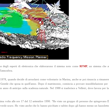
o degli esperti di elettronica che elaborarono il sistema noto come
RFMP
, un sistema che a
ll'atmosfera.
1978, quando decide di arruolarsi come volontario in Marina, anche se poi rinuncia a rimanere 
a Gentile che sposa in quell'anno. Dopo il matrimonio, comincia a provare insoddisfazione per 
 anno di anticipo sulla scadenza naturale. Nel 1988 si trasferisce a Velletri, dove lavora per la
ltima volta alle ore 17 del 12 settembre 1990. "Ho visto un gruppo di persone che spingevano D
or verde scuro. Ho visto anche che lo hanno picchiato e subito dopo gli hanno messo un fazzolett