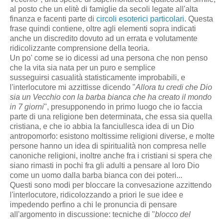
al posto che un elitè di famiglie da secoli legate all'alta
finanza e facenti parte di
circoli esoterici particolari
. Questa
frase quindi contiene, oltre agli elementi sopra indicati
anche un discredito dovuto ad un errata e volutamente
ridicolizzante comprensione della teoria.
Un po' come se io dicessi ad una persona che non penso
che la vita sia nata per un puro e semplice
susseguirsi casualità statisticamente improbabili, e
l'interlocutore mi azzittisse dicendo "
Allora tu credi che Dio
sia un Vecchio con la barba bianca che ha creato il mondo
in 7 giorni
", presupponendo in primo luogo che io faccia
parte di una religione ben determinata, che essa sia quella
cristiana, e che io abbia la fanciullesca idea di un Dio
antropomorfo: esistono moltissime religioni diverse, e molte
persone hanno un idea di spiritualità non compresa nelle
canoniche religioni, inoltre anche fra i cristiani si spera che
siano rimasti in pochi fra gli adulti a pensare al loro Dio
come un uomo dalla barba bianca con dei poteri...
Questi sono modi per bloccare la convesazione azzittendo
l'interlocutore, ridicolozzando a priori le sue idee e
impedendo perfino a chi le pronuncia di pensare
all'argomento in discussione: tecniche di "
blocco del