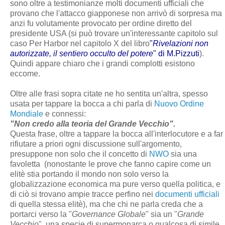
sono oltre a testimonianze molti documenti ufficiali che
provano che l'attacco giapponese non arrivò di sorpresa ma
anzi fu volutamente provocato per ordine diretto del
presidente USA (si può trovare un'interessante capitolo sul
caso Per Harbor nel capitolo X del libro
"
Rivelazioni non
autorizzate, il sentiero occulto del potere
" di M.Pizzuti
).
Quindi appare chiaro che i grandi complotti esistono
eccome.
Oltre alle frasi sopra citate ne ho sentita un'altra, spesso
usata per tappare la bocca a chi parla di
Nuovo Ordine
Mondiale
e connessi:
"Non credo alla teoria del Grande Vecchio".
Questa frase, oltre a tappare la bocca all'interlocutore e a far
rifiutare a priori ogni discussione sull'argomento,
presuppone non solo che il concetto di
NWO
sia una
favoletta (nonostante le prove che fanno capire come un
elitè stia portando il mondo non solo verso la
globalizzazione economica ma pure verso quella politica, e
di ciò si trovano ampie tracce perfino nei
documenti ufficiali
di quella stessa elitè), ma che chi ne parla creda che a
portarci verso la "
Governance Globale
" sia un "
Grande
Vecchio
", una specie di supermonarca o qualcosa di simile,