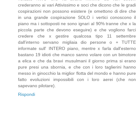
crederanno ai vari Attivissimo e soci che dicono che le gradi
cospirazioni non possono esistere (e omettono di dire che
in una grande cospirazione SOLO i vertici conoscono il
piano ma i sottoposti ne sono ignari al 90% tranne che x la
piccola parte che devono eseguire) e che vogliono farci
credere che x gestire qualcosa tipo 11 settembre
dall'interno servano migliaia dio persone o + TUTTE
informate sull' INTERO piano, mentre x farla dall'esterno
bastano 19 idioti che manco sanno volare con un bimotore
a elica e che da bravi musulmani il giorno prima si erano
pure presi una sbornia, e che con i loro taglierini hanno
messo in ginocchio la miglior flotta del mondo e hanno pure
fatto evoluzioni impossibili con i loro aerei (che non
sapevano pilotare).
Rispondi