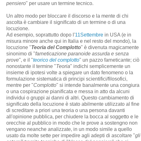
pensiero
" per usare un termine tecnico.
Un altro modo per bloccare il discorso e la mente di chi
ascolta è cambiare il significato di un termine o di una
locuzione.
Ad esempio, soprattutto dopo l'
11Settembre
in USA (e in
misura minore anche qui in Italia e nel resto del mondo), la
locuzione "
Teoria del Complotto
" è divenuta magicamente
sinonimo di "
farneticazione paranoide assurda e senza
prove
", e il "
teorico del complotto
" un pazzo farneticante; ciò
nonostante il termine "
Teoria
" indichi semplicemente un
insieme di ipotesi volte a spiegare un dato fenomeno o la
formulazione sistematica di principi scientifici/filosofici,
mentre per "
Complotto
" si intende banalmente una congiura
o una cospirazione pianificata e messa in atto da alcuni
individui o gruppi ai danni di altri. Questo cambiamento di
significato della locuzione è stato abilmente utilizzato al fine
di screditare a priori una teoria o una persona davanti
all'opinione pubblica, per chiudere la bocca al soggetto e le
orecchie al pubblico in modo che le prove a sostengno non
vengano neanche analizzate, in un modo simile a quello
usato da molte sette per impedire agli adepti di ascoltare "
gli