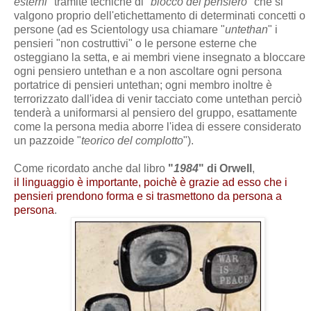
esterni
" tramite tecniche di "
blocco del pensiero
" che si
valgono proprio dell'etichettamento di determinati concetti o
persone (ad es Scientology usa chiamare "
untethan
" i
pensieri "non costruttivi" o le persone esterne che
osteggiano la setta, e ai membri viene insegnato a bloccare
ogni pensiero untethan e a non ascoltare ogni persona
portatrice di pensieri untethan; ogni membro inoltre è
terrorizzato dall'idea di venir tacciato come untethan perciò
tenderà a uniformarsi al pensiero del gruppo, esattamente
come la persona media aborre l'idea di essere considerato
un pazzoide "
teorico del complotto
").
Come ricordato anche dal libro
"
1984
" di Orwell
,
il linguaggio è importante, poichè è grazie ad esso che i
pensieri prendono forma e si trasmettono da persona a
persona
.