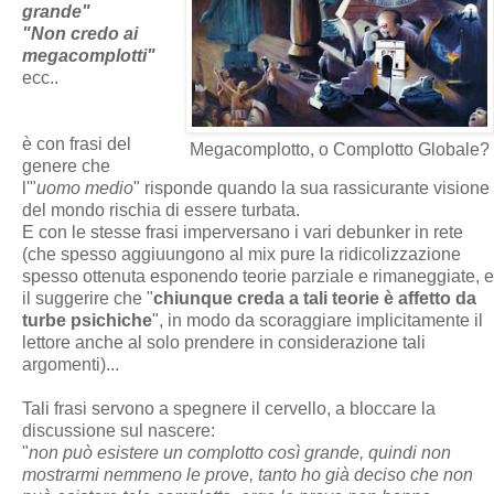
grande"
"Non credo ai
megacomplotti"
ecc..
è con frasi del
Megacomplotto, o Complotto Globale?
genere che
l'"
uomo medio
" risponde quando la sua rassicurante visione
del mondo rischia di essere turbata.
E con le stesse frasi imperversano i vari debunker in rete
(che spesso aggiuungono al mix pure la ridicolizzazione
spesso ottenuta esponendo teorie parziale e rimaneggiate, e
il suggerire che "
chiunque creda a tali teorie è affetto da
turbe psichiche
", in modo da scoraggiare implicitamente il
lettore anche al solo prendere in considerazione tali
argomenti)...
Tali frasi servono a spegnere il cervello, a bloccare la
discussione sul nascere:
"
non può esistere un complotto così grande, quindi non
mostrarmi nemmeno le prove, tanto ho già deciso che non