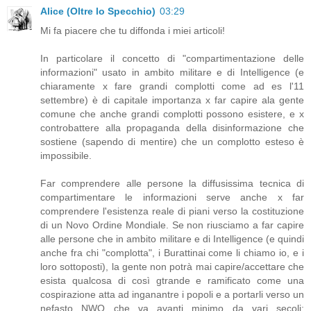
Alice (Oltre lo Specchio)
03:29
Mi fa piacere che tu diffonda i miei articoli!
In particolare il concetto di "compartimentazione delle
informazioni" usato in ambito militare e di Intelligence (e
chiaramente x fare grandi complotti come ad es l'11
settembre) è di capitale importanza x far capire ala gente
comune che anche grandi complotti possono esistere, e x
controbattere alla propaganda della disinformazione che
sostiene (sapendo di mentire) che un complotto esteso è
impossibile.
Far comprendere alle persone la diffusissima tecnica di
compartimentare le informazioni serve anche x far
comprendere l'esistenza reale di piani verso la costituzione
di un Novo Ordine Mondiale. Se non riusciamo a far capire
alle persone che in ambito militare e di Intelligence (e quindi
anche fra chi "complotta", i Burattinai come li chiamo io, e i
loro sottoposti), la gente non potrà mai capire/accettare che
esista qualcosa di così gtrande e ramificato come una
cospirazione atta ad inganantre i popoli e a portarli verso un
nefasto NWO che va avanti minimo da vari secoli: