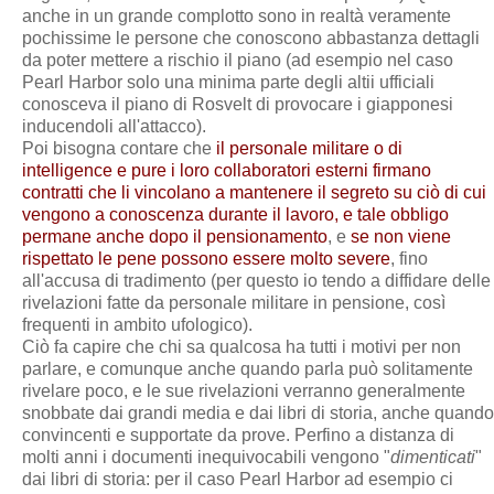
anche in un grande complotto sono in realtà veramente
pochissime le persone che conoscono abbastanza dettagli
da poter mettere a rischio il piano (ad esempio nel caso
Pearl Harbor solo una minima parte degli altii ufficiali
conosceva il piano di Rosvelt di provocare i giapponesi
inducendoli all'attacco).
Poi bisogna contare che
il personale militare o di
intelligence e pure i loro collaboratori esterni firmano
contratti che li vincolano a mantenere il segreto su ciò di cui
vengono a conoscenza durante il lavoro, e tale obbligo
permane anche dopo il pensionamento
, e
se non viene
rispettato le pene possono essere molto severe
, fino
all'accusa di tradimento (per questo io tendo a diffidare delle
rivelazioni fatte da personale militare in pensione, così
frequenti in ambito ufologico).
Ciò fa capire che chi sa qualcosa ha tutti i motivi per non
parlare, e comunque anche quando parla può solitamente
rivelare poco, e le sue rivelazioni verranno generalmente
snobbate dai grandi media e dai libri di storia, anche quando
convincenti e supportate da prove. Perfino a distanza di
molti anni i documenti inequivocabili vengono "
dimenticati
"
dai libri di storia: per il caso Pearl Harbor ad esempio ci