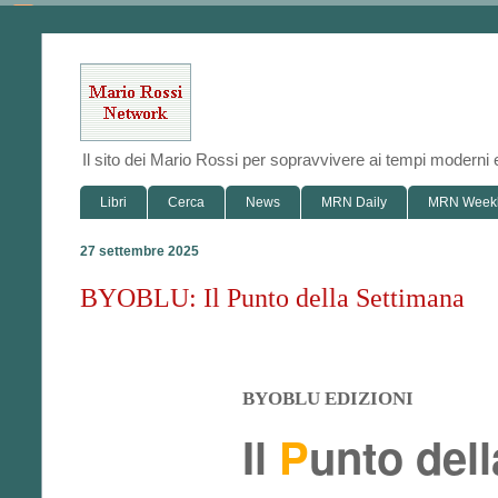
Il sito dei Mario Rossi per sopravvivere ai tempi modern
Libri
Cerca
News
MRN Daily
MRN Week
27 settembre 2025
BYOBLU: Il Punto della Settimana
BYOBLU EDIZIONI
Il
P
unto del