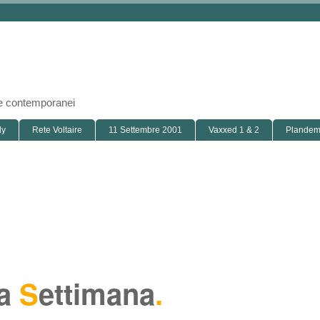
i e contemporanei
ly
Rete Voltaire
11 Settembre 2001
Vaxxed 1 & 2
Plandemi
la
S
ettimana
.