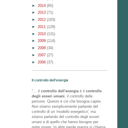
►
2014
(65)
►
2013
(71)
►
2012
(103)
►
2011
(129)
►
2010
(131)
►
2009
(114)
►
2008
(34)
►
2007
(27)
►
2006
(37)
Il controllo dell'energia
"… il
controllo dell'energia
è il
controllo
degli esseri umani
, il controllo delle
persone. Questo è ciò che bisogna capire.
Non stiamo semplicemente parlando del
controllo di un
'modello energetico'
, ma
stiamo parlando del controllo degli esseri
umani e di quello che hanno bisogno per
poter vivere. In altre parole questa si chiama