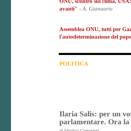
ONU, scontro sul clima, USA
avanti"
-
A. Gianuario
Assemblea ONU, tutti per Gaza
l'autodeterminazione del popo
POLITICA
Ilaria Salis: per un v
parlamentare. Ora la p
di Virginia Camerieri