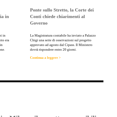
Ponte sullo Stretto, la Corte dei
ia in
Conti chiede chiarimenti al
Governo
i in
La Magistratura contabile ha inviato a Palazzo
nto era
Chigi una serie di osservazioni sul progetto
in
approvato ad agosto dal Cipass. Il Ministero
one.
dovrà rispondere entro 20 giorni.
Continua a leggere >