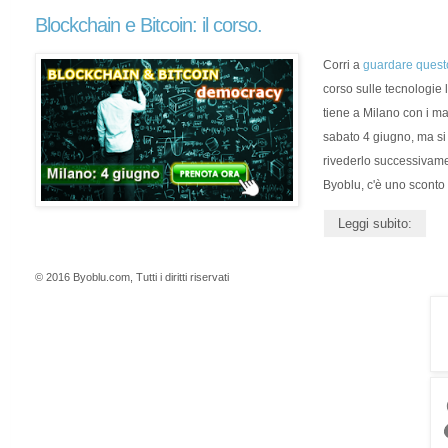
Blockchain e Bitcoin: il corso.
Corri a
guardare quest
corso sulle tecnologie 
tiene a Milano con i ma
sabato 4 giugno, ma si
rivederlo successivamen
Byoblu, c'è uno sconto
Leggi subito:
© 2016 Byoblu.com, Tutti i diritti riservati