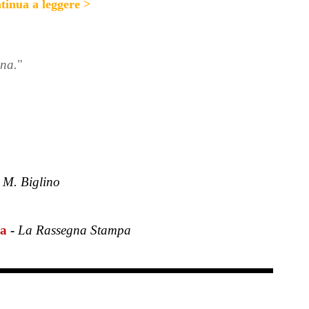
tinua a leggere >
ina.
"
-
M. Biglino
za
-
La Rassegna Stampa