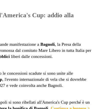
l'America's Cup: addio alla
grande manifestazione a
Bagnoli
, la Presa della
promossa dal comitato Mare Libero in tutta Italia per
bblici
liberi dalle concessioni.
 le concessioni scadute si sono unite alle
up
, l'evento internazionale di vela che si dovrebbe
2027 e vede coinvolta anche Bagnoli.
apoli si sono ribellati all'America's Cup perché è un
re la bonifica di Bagnoli
.
Continua a leggere >