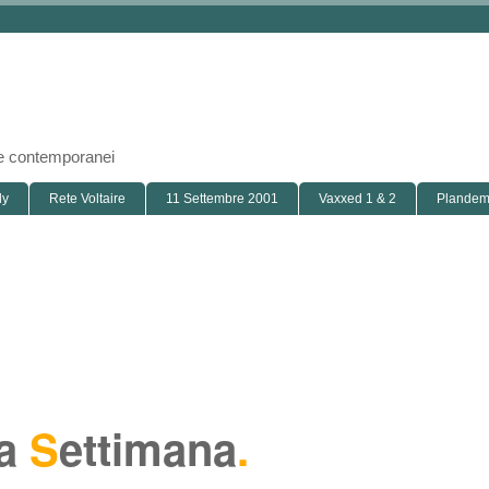
i e contemporanei
ly
Rete Voltaire
11 Settembre 2001
Vaxxed 1 & 2
Plandemi
la
S
ettimana
.