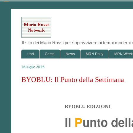
Il sito dei Mario Rossi per sopravvivere ai tempi modern
Libri
Cerca
News
MRN Daily
MRN Week
26 luglio 2025
BYOBLU: Il Punto della Settimana
BYOBLU EDIZIONI
Il
P
unto del