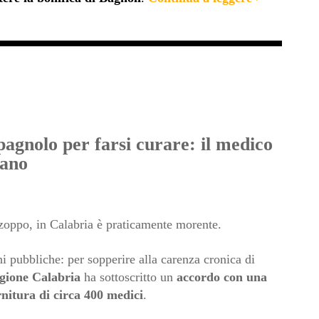
pagnolo per farsi curare: il medico
iano
o zoppo, in Calabria è praticamente morente.
 pubbliche: per sopperire alla carenza cronica di
gione Calabria
ha sottoscritto un
accordo con una
rnitura di circa 400 medici
.