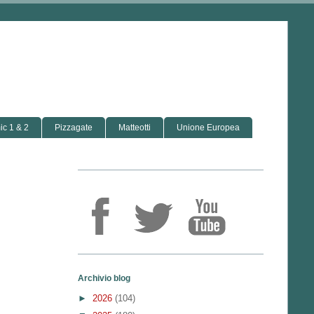
c 1 & 2
Pizzagate
Matteotti
Unione Europea
Archivio blog
►
2026
(104)