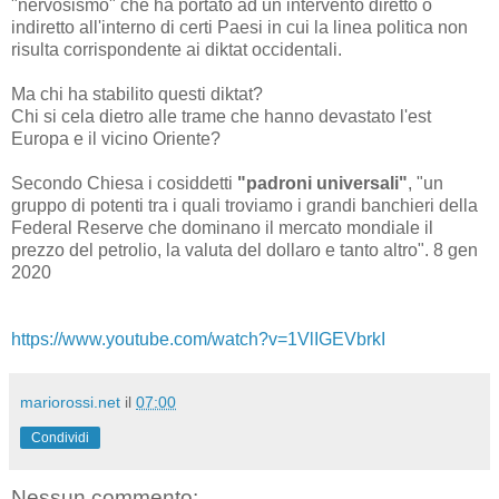
"nervosismo" che ha portato ad un intervento diretto o
indiretto all'interno di certi Paesi in cui la linea politica non
risulta corrispondente ai diktat occidentali.
Ma chi ha stabilito questi diktat?
Chi si cela dietro alle trame che hanno devastato l'est
Europa e il vicino Oriente?
Secondo Chiesa i cosiddetti
"padroni universali"
, "un
gruppo di potenti tra i quali troviamo i grandi banchieri della
Federal Reserve che dominano il mercato mondiale il
prezzo del petrolio, la valuta del dollaro e tanto altro". 8 gen
2020
https://www.youtube.com/watch?v=1VlIGEVbrkI
mariorossi.net
il
07:00
Condividi
Nessun commento: