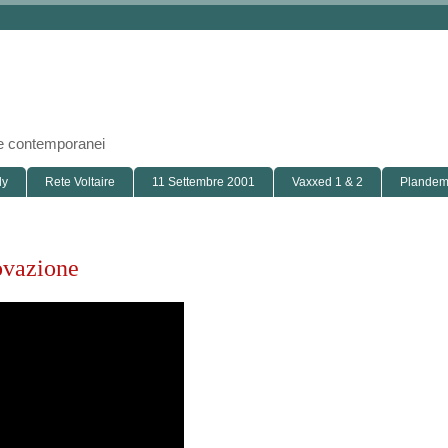
i e contemporanei
ly
Rete Voltaire
11 Settembre 2001
Vaxxed 1 & 2
Plandemi
ovazione