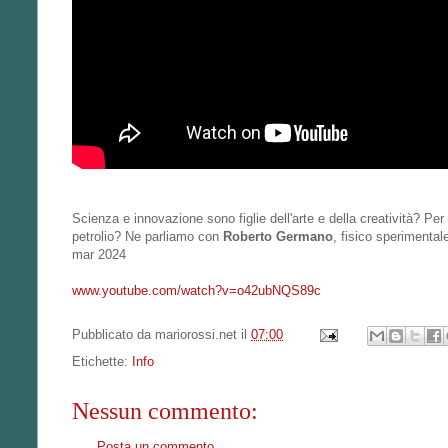
Scienza e innovazione sono figlie dell'arte e della creatività? Per
petrolio? Ne parliamo con
Roberto Germano
, fisico sperimenta
mar 2024
www.youtube.com/watch?v=o42ubNQS89c
Pubblicato da
mariorossi.net
il
07:00
Etichette:
Info
Nessun commento:
Posta un commento