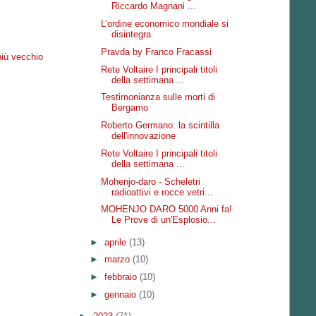
Riccardo Magnani ...
L’ordine economico mondiale si
disintegra
Pravda by Franco Fracassi
più vecchio
Rete Voltaire I principali titoli
della settimana ...
Testimonianza sulle morti di
Bergamo
Roberto Germano: la scintilla
dell'innovazione
Rete Voltaire I principali titoli
della settimana ...
Mohenjo-daro - Scheletri
radioattivi e rocce vetri...
MOHENJO DARO 5000 Anni fa!
Le Prove di un'Esplosio...
►
aprile
(13)
►
marzo
(10)
►
febbraio
(10)
►
gennaio
(10)