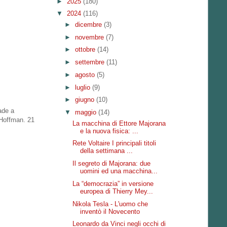
►
2025
(180)
▼
2024
(116)
►
dicembre
(3)
►
novembre
(7)
►
ottobre
(14)
►
settembre
(11)
►
agosto
(5)
►
luglio
(9)
►
giugno
(10)
ade a
▼
maggio
(14)
 Hoffman. 21
La macchina di Ettore Majorana
e la nuova fisica: ...
Rete Voltaire I principali titoli
della settimana ...
Il segreto di Majorana: due
uomini ed una macchina...
La “democrazia” in versione
europea di Thierry Mey...
Nikola Tesla - L'uomo che
inventò il Novecento
Leonardo da Vinci negli occhi di