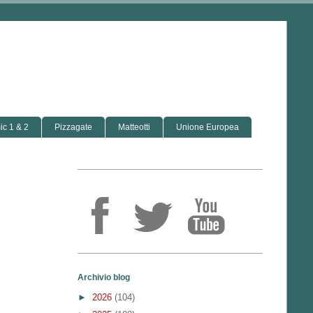
c 1 & 2
Pizzagate
Matteotti
Unione Europea
Archivio blog
►
2026
(104)