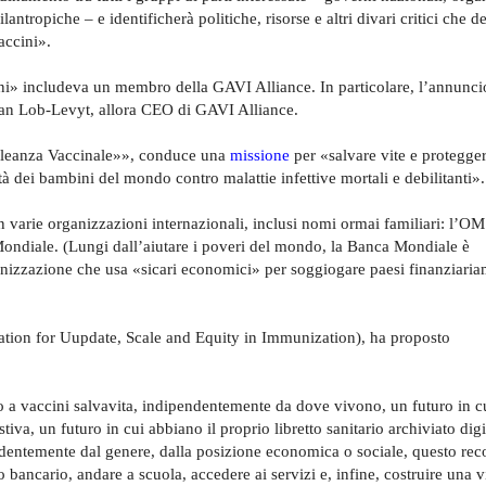
filantropiche – e identificherà politiche, risorse e altri divari critici che 
accini».
cini» includeva un membro della GAVI Alliance. In particolare, l’annuncio
lian Lob-Levyt, allora CEO di GAVI Alliance.
lleanza Vaccinale»», conduce una
missione
per «salvare vite e protegger
à dei bambini del mondo contro malattie infettive mortali e debilitanti».
 varie organizzazioni internazionali, inclusi nomi ormai familiari: l’OM
ndiale. (Lungi dall’aiutare i poveri del mondo, la Banca Mondiale è
zzazione che usa «sicari economici» per soggiogare paesi finanziaria
ation for Uupdate, Scale and Equity in Immunization), ha proposto
 a vaccini salvavita, indipendentemente da dove vivono, un futuro in cu
tiva, un futuro in cui abbiano il proprio libretto sanitario archiviato dig
ndentemente dal genere, dalla posizione economica o sociale, questo rec
 bancario, andare a scuola, accedere ai servizi e, infine, costruire una v