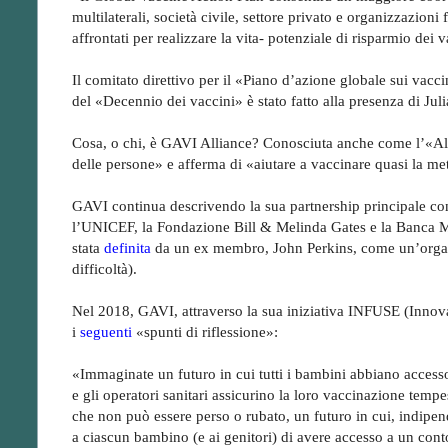
multilaterali, società civile, settore privato e organizzazioni 
affrontati per realizzare la vita- potenziale di risparmio dei v
Il comitato direttivo per il «Piano d’azione globale sui vac
del «Decennio dei vaccini» è stato fatto alla presenza di Ju
Cosa, o chi, è GAVI Alliance? Conosciuta anche come l’«A
delle persone» e afferma di «aiutare a vaccinare quasi la met
GAVI continua descrivendo la sua partnership principale con
l’UNICEF, la Fondazione Bill & Melinda Gates e la Banca Mo
stata
definita
da un ex membro, John Perkins, come un’organi
difficoltà).
Nel 2018, GAVI, attraverso la sua iniziativa INFUSE (Innov
i
seguenti
«spunti di riflessione»:
«Immaginate un futuro in cui tutti i bambini abbiano accesso
e gli operatori sanitari assicurino la loro vaccinazione tempes
che non può essere perso o rubato, un futuro in cui, indipe
a ciascun bambino (e ai genitori) di avere accesso a un conto