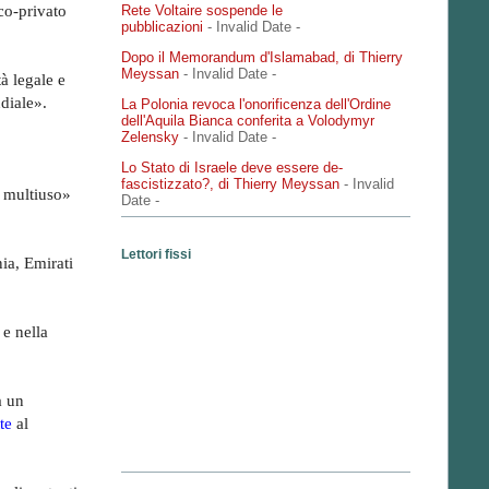
ico-privato
Rete Voltaire sospende le
pubblicazioni
- Invalid Date
-
Dopo il Memorandum d'Islamabad, di Thierry
Meyssan
- Invalid Date
-
à legale e
ndiale».
La Polonia revoca l'onorificenza dell'Ordine
dell'Aquila Bianca conferita a Volodymyr
Zelensky
- Invalid Date
-
Lo Stato di Israele deve essere de-
fascistizzato?, di Thierry Meyssan
- Invalid
à multiuso»
Date
-
Lettori fissi
ia, Emirati
 e nella
a un
te
al