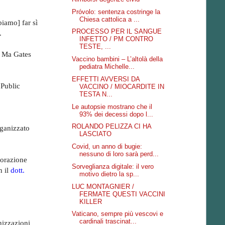
Próvolo: sentenza costringe la
Chiesa cattolica a ...
biamo] far sì
PROCESSO PER IL SANGUE
.
INFETTO / PM CONTRO
TESTE, ...
. Ma Gates
Vaccino bambini – L’altolà della
pediatra Michelle...
EFFETTI AVVERSI DA
 Public
VACCINO / MIOCARDITE IN
TESTA N...
Le autopsie mostrano che il
93% dei decessi dopo l...
ROLANDO PELIZZA CI HA
rganizzato
LASCIATO
Covid, un anno di bugie:
nessuno di loro sarà perd...
borazione
Sorveglianza digitale: il vero
n il
dott.
motivo dietro la sp...
LUC MONTAGNIER /
FERMATE QUESTI VACCINI
KILLER
Vaticano, sempre più vescovi e
cardinali trascinat...
nizzazioni