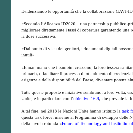
Evidenziando le opportunità che la collaborazione GAVI-ID
«Secondo l’Alleanza ID2020 – una partnership pubblico-priva
migliorare direttamente i tassi di copertura garantendo una re
la dose successiva.
«Dal punto di vista dei genitori, i documenti digitali possono
inutili».
«E man mano che i bambini crescono, la loro tessera sanitari
primaria, o facilitare il processo di ottenimento di credenziali
esigenze e della disponibilità del Paese, diventare potenzial
Tutte queste proposte e iniziative sembrano, a loro volta, ess
Unite, e in particolare con l’
obiettivo 16.9
, che prevede la fo
A tal fine, nel 2018 le Nazioni Unite hanno istituito la
task f
questa task force, insieme al Programma di sviluppo delle Naz
della tavola rotonda «
Future of Technology and Institution