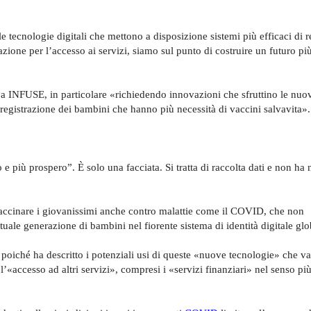
e tecnologie digitali che mettono a disposizione sistemi più efficaci di re
icazione per l’accesso ai servizi, siamo sul punto di costruire un futuro pi
iva INFUSE, in particolare «richiedendo innovazioni che sfruttino le nuo
 registrazione dei bambini che hanno più necessità di vaccini salvavita».
e più prospero”. È solo una facciata. Si tratta di raccolta dati e non ha 
 vaccinare i giovanissimi anche contro malattie come il COVID, che non
tuale generazione di bambini nel fiorente sistema di identità digitale glo
poiché ha descritto i potenziali usi di queste «nuove tecnologie» che van
 l’«accesso ad altri servizi», compresi i «servizi finanziari» nel senso p