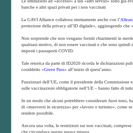
Le limitazioni all’«accesso» a tali «altri servizi» sono già evi
banche e altri spazi privati per i non vaccinati
La GAVI Alliance collabora strettamente anche con l’
Allean
protezione della privacy all’ID digitale», aggiungendo che «el
Non sorprende che non vengano forniti chiarimenti in merito a
qualsiasi motivo, di non essere vaccinati e che sono quindi e
imposti i passaporti COVID.
Tale retorica da parte di ID2020 ricorda le dichiarazioni pub
cosiddetto «
Green Pass
» all’inizio di quest’anno.
Funzionari dell’UE, come il presidente della Commissione 
sulle vaccinazioni obbligatorie nell’UE – hanno fatto di tutt
In un modo che alcuni potrebbero considerare fuori tono, 
di «muoversi in sicurezza» per «lavoro o turismo», come se 
rendere possibile.
Ancora una volta, le restrizioni sui non vaccinati, comprese q
che circondava questa nuova misura.