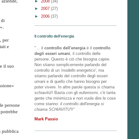
 aziende,
►
2008
(34)
►
2007
(27)
►
2006
(37)
 di
».
Il controllo dell'energia
, per
ati e
"… il
controllo dell'energia
è il
controllo
degli esseri umani
, il controllo delle
persone. Questo è ciò che bisogna capire.
Non stiamo semplicemente parlando del
e il suo
controllo di un
'modello energetico'
, ma
stiamo parlando del controllo degli esseri
umani e di quello che hanno bisogno per
ssione»
poter vivere. In altre parole questa si chiama
schiavitù!! Basta con gli eufemismi, c'è tanta
gente che minimizza e non vuole dire le cose
come stanno:
il controllo dell'energia si
lle persone
chiama SCHIAVITU'
!!"
e potrebbe
Mark Passio
a pubblica