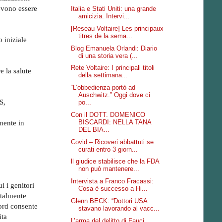
devono essere
Italia e Stati Uniti: una grande
amicizia. Intervi...
[Reseau Voltaire] Les principaux
titres de la sema...
 iniziale
Blog Emanuela Orlandi: Diario
di una storia vera (...
Rete Voltaire: I principali titoli
e la salute
della settimana...
“L’obbedienza portò ad
Auschwitz.” Oggi dove ci
S,
po...
Con il DOTT. DOMENICO
BISCARDI: NELLA TANA
mente in
DEL BIA...
Covid – Ricoveri abbattuti se
curati entro 3 giorn...
ll giudice stabilisce che la FDA
non può mantenere...
Intervista a Franco Fracassi:
i i genitori
Cosa è successo a Hi...
italmente
Glenn BECK: “Dottori USA
ord consente
stavano lavorando al vacc...
ita
L’arma del delitto di Fauci