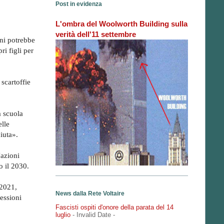
Post in evidenza
L'ombra del Woolworth Building sulla
verità dell'11 settembre
ini potrebbe
ri figli per
 scartoffie
a scuola
elle
iuta».
Nazioni
o il 2030.
 2021,
News dalla Rete Voltaire
sessioni
Fascisti ospiti d'onore della parata del 14
luglio
- Invalid Date
-