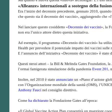
«Alleanze» internazionali a sostegno della fusio
Era l’inizio del decennio precedente, gennaio 2010, quand
che questo sia il decennio dei vaccini», aggiungendo che «l
Nel lanciare questo cosiddetto «
Decennio dei vaccini
», la 
non era l’unico attore dietro questa iniziativa.
Ad esempio, il programma «Decennio dei vaccini» ha utiliz
Health per prevedere il potenziale impatto dei vaccini sulle m
E l’annuncio dell’iniziativa «Decennio dei vaccini» è stat
Questi stessi attori – la Bill & Melinda Gates Foundation,
l’ormai famigerata simulazione della pandemia
Event 201
, 
Inoltre, nel 2010 è stato
annunciato
un «Piano d’azione global
con l’Organizzazione mondiale della sanità (OMS), l’UNICEF e
Anthony Fauci
nel consiglio direttivo.
Come
ha dichiarato
la Fondazione Gates all’epoca:
«Il Global Vaccine Action Plan consentirà un maggiore coordi