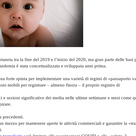
aneta tra la fine del 2019 e l’inizio del 2020, ma gran parte delle basi p
andemia è stata concettualizzata e sviluppata anni prima.
 una forte spinta per implementare una varietà di regimi di «passaporto v
ioni mobili per registrare – almeno finora – il proprio registro di
i e sezioni significative dei media nelle ultime settimane e mesi come q
pirare.
a precedenti.
mezzo per mantenere aperte le attività commerciali e garantire la «tra
i.
la
tecnologia
sarà limitato alle vaccinazioni COVID o alla «salute»?