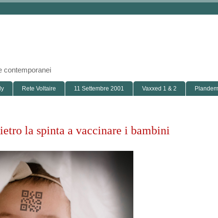
i e contemporanei
ly
Rete Voltaire
11 Settembre 2001
Vaxxed 1 & 2
Plandemi
ietro la spinta a vaccinare i bambini