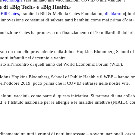
ne di «Big Tech» e «Big Health»
o
Bill Gates
, tramite la Bill & Melinda Gates Foundation,
dichiarò
: «[dob
’innovazione consentirà di salvare tanti bambini come mai prima d’ora»
Fondazione Gates ha promesso un finanziamento di 10 miliardi di dollari
zato un modello proveniente dalla Johns Hopkins Bloomberg School of
orti infantili nel decennio a venire.
o dato all’incontro di quell’anno del World Economic Forum (WEF).
 la Johns Hopkins Bloomberg School of Public Health e il WEF – hanno o
nell’ottobre 2019, poco prima che il COVID entrasse nelle nostre vite.
e sui vaccini» come parte di questa iniziativa. Si trattava di una colla
 l’Istituto nazionale per le allergie e le malattie infettive (NIAID), co
namento tra tutti i gruppi di parti interessate – governi nazionali, orga