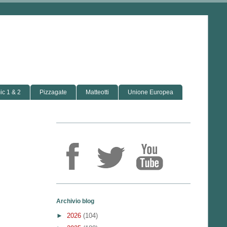
c 1 & 2
Pizzagate
Matteotti
Unione Europea
Archivio blog
►
2026
(104)