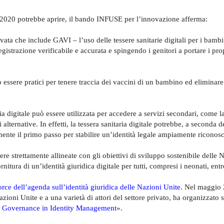
2020 potrebbe aprire, il bando INFUSE per l’innovazione afferma:
ta che include GAVI – l’uso delle tessere sanitarie digitali per i bamb
gistrazione verificabile e accurata e spingendo i genitori a portare i prop
 essere pratici per tenere traccia dei vaccini di un bambino ed eliminare
a digitale può essere utilizzata per accedere a servizi secondari, come l
 alternative. In effetti, la tessera sanitaria digitale potrebbe, a seconda d
mente il primo passo per stabilire un’identità legale ampiamente riconosc
ere strettamente allineate con gli obiettivi di sviluppo sostenibile delle 
rnitura di un’identità giuridica digitale per tutti, compresi i neonati, entr
orce dell’agenda sull’identità giuridica delle Nazioni Unite
. Nel maggio
ioni Unite e a una varietà di attori del settore privato, ha organizzato 
al Governance in Identity Management
».