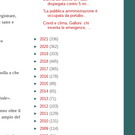
dispiegata contro 5 mi...
“La pubblica amministrazione è
gistrare,
occupata da portabo...
ù sano e
Covid e clima, Galloni: chi
inventa le emergenze, ...
►
2021
(336)
ve
►
2020
(362)
►
2019
(333)
►
2018
(445)
►
2017
(365)
nulla a che
►
2016
(178)
►
2015
(89)
►
2014
(65)
bale».
►
2013
(71)
►
2012
(103)
no oltre il
►
2011
(129)
iù ampio del
►
2010
(131)
►
2009
(114)