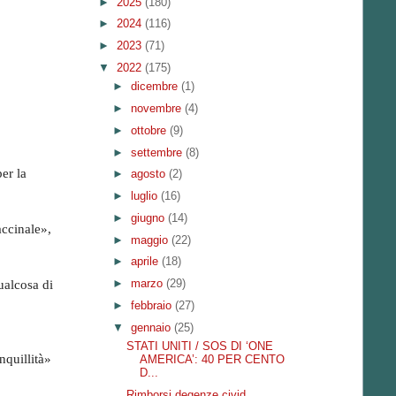
►
2025
(180)
►
2024
(116)
►
2023
(71)
▼
2022
(175)
►
dicembre
(1)
►
novembre
(4)
►
ottobre
(9)
►
settembre
(8)
er la
►
agosto
(2)
►
luglio
(16)
►
giugno
(14)
accinale»,
►
maggio
(22)
►
aprile
(18)
►
marzo
(29)
ualcosa di
►
febbraio
(27)
▼
gennaio
(25)
STATI UNITI / SOS DI ‘ONE
nquillità»
AMERICA’: 40 PER CENTO
D...
Rimborsi degenze civid