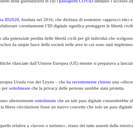
denti nelle giurisdizioni in cui i
passaporti COVID
limitano l’accesso ad
za ID2020
, fondata nel 2016, che dichiara di sostenere «approcci etici e
aborare correttamente l’ID digitale significa proteggere le libertà civili
lla potenziale perdita delle libertà civili per gli individui che scelgono
sclusi da ampie fasce della società nelle aree in cui sono stati implement
bliche rilasciate dall’Unione Europea (UE) mentre si preparava a lanciar
europea Ursula von der Leyen – che
ha recentemente chiesto
una «discu
o per
sottolineare
che la privacy delle persone sarebbe stata protetta.
hanno ulteriormente
sottolineato
che un tale pass digitale consentirebbe a
la libera circolazione fosse un nuovo concetto che solo un pass digital
uelle relative a «lavoro o turismo», erano del tutto assenti dalla retoric