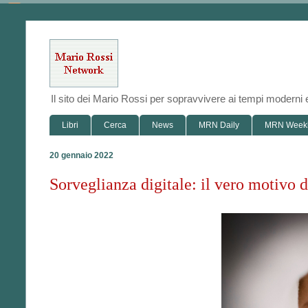
Il sito dei Mario Rossi per sopravvivere ai tempi modern
Libri
Cerca
News
MRN Daily
MRN Week
20 gennaio 2022
Sorveglianza digitale: il vero motivo d