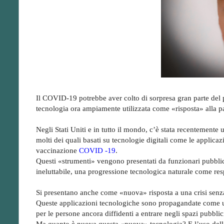
Il COVID-19 potrebbe aver colto di sorpresa gran parte del pi
tecnologia ora ampiamente utilizzata come «risposta» alla p
Negli Stati Uniti e in tutto il mondo, c’è stata recentemente
molti dei quali basati su tecnologie digitali come le applicaz
vaccinazione
COVID -19
.
Questi «strumenti» vengono presentati da funzionari pubblic
ineluttabile, una progressione tecnologica naturale come res
Si presentano anche come «nuova» risposta a una crisi senz
Queste applicazioni tecnologiche sono propagandate come un 
per le persone ancora diffidenti a entrare negli spazi pubblic
Ma quanto è nuova questa «nuova» tecnologia? E l’uso del