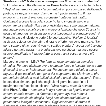
'Rimborsopoli? Mele marce ovunque, ma M5s caccia chi sbaglia'
Sul fronte della lotta alle mafie per
Piera Aiello
c'è ancora tanto da fare.
"
Negli ultimi tempi
- spiega -
l'argomento è un po' scomparso dall'agenda
politica, se ne parla meno. Siamo rimasti pochi superstiti. Il mio
impegno, in caso di elezione, su questo fronte resterà intatto.
Continuerò a girare le scuole, come ho fatto in questi anni, e a
incontrare gli studenti. Non cerco visibilità e non sono una primadonna,
ma una persona semplice e una madre di famiglia che dopo 26 anni ha
deciso di rimettersi in discussione e di impegnarsi in prima persona
". A
Roma in caso di elezione porterà le sue battaglie. "
Parlerò di legalità
"
assicura, spiegando che prima di ora le offerte non sono mancate. "
Ho
detto sempre di no, perché non mi sentivo pronta. A dire la verità anche
adesso ho tanta paura, ma è un'occasione perché la mia voce possa
essere amplificata e il lavoro fatto in questi anni possa arrivare più
lontano
".
Ma perché proprio il M5s? "
Ho fatto un ragionamento da semplice
cittadina. Per anni abbiamo avuto le stesse facce e i risultati sono sotto
gli occhi di tutti: un'Italia devastata. Perché non dare fiducia a questi
ragazzi. E poi condivido tutti punti del programma del Movimento, che
ha restituito fiducia a tanti italiani disillusi e pronti all'astensione
". Resta
lo scandalo 'rimborsopoli' che negli ultimi giorni ha fatto finire il
movimento nell'occhio del ciclone. "
Molti aspetti sono da chiarire
-
dice
Piera Aiello
-,
comunque in ogni caso in tutti i partiti possono
esserci le mele marce. La differenza rispetto agli altri è che il
Movimento caccia chi sbaglia. Negli anni siamo stati abituati a
parlamentari indagati e condannati. Oggi assistiamo al ritorno di
Berlusconi, dopo che per anni le vicende legate a lui hanno fatto sì che