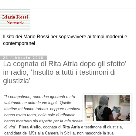
Il sito dei Mario Rossi per sopravvivere ai tempi moderni e
contemporanei
21 febbraio 2018
La cognata di Rita Atria dopo gli sfotto'
in radio, 'Insulto a tutti i testimoni di
giustizia'
"
Li compatisco, sono due ignoranti e sto
valutando se adire le vie legali. Quelle
risatine mi hanno turbato, neppure i mafiosi
hanno osato tanto, nelle aule di tribunale
hanno mostrato più rispetto per la mia scelta
di vita
".
Piera Aiello
, cognata di
Rita Atria
e testimone di giustizia,
candidata del M5s alla Camera in Sicilia, non nasconde la sua