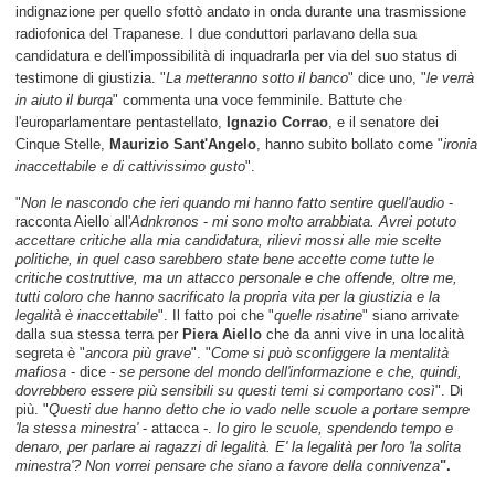
indignazione per quello sfottò andato in onda durante una trasmissione
radiofonica del Trapanese. I due conduttori parlavano della sua
candidatura e dell'impossibilità di inquadrarla per via del suo status di
testimone di giustizia. "
La metteranno sotto il banco
" dice uno, "
le verrà
in aiuto il burqa
" commenta una voce femminile. Battute che
l'europarlamentare pentastellato,
Ignazio Corrao
, e il senatore dei
Cinque Stelle,
Maurizio Sant'Angelo
, hanno subito bollato come "
ironia
inaccettabile e di cattivissimo gusto
".
"
Non le nascondo che ieri quando mi hanno fatto sentire quell'audio
-
racconta Aiello all'
Adnkronos
-
mi sono molto arrabbiata. Avrei potuto
accettare critiche alla mia candidatura, rilievi mossi alle mie scelte
politiche, in quel caso sarebbero state bene accette come tutte le
critiche costruttive, ma un attacco personale e che offende, oltre me,
tutti coloro che hanno sacrificato la propria vita per la giustizia e la
legalità è inaccettabile
". Il fatto poi che "
quelle risatine
" siano arrivate
dalla sua stessa terra per
Piera Aiello
che da anni vive in una località
segreta è "
ancora più grave
". "
Come si può sconfiggere la mentalità
mafiosa
- dice -
se persone del mondo dell'informazione e che, quindi,
dovrebbero essere più sensibili su questi temi si comportano così
". Di
più. "
Questi due hanno detto che io vado nelle scuole a portare sempre
'la stessa minestra'
- attacca -.
Io giro le scuole, spendendo tempo e
denaro, per parlare ai ragazzi di legalità. E' la legalità per loro 'la solita
minestra'? Non vorrei pensare che siano a favore della connivenza
".