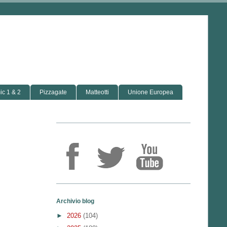
c 1 & 2
Pizzagate
Matteotti
Unione Europea
Archivio blog
►
2026
(104)