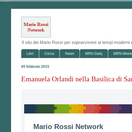
Il sito dei Mario Rossi per sopravvivere ai tempi modern
Libri
Cerca
News
MRN Daily
MRN Week
05 febbraio 2015
Emanuela Orlandi nella Basilica di Sa
Mario Rossi Network