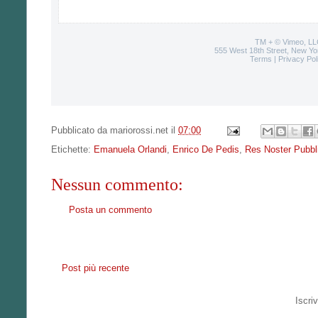
TM + © Vimeo, LL
555 West 18th Street, New Yo
Terms
|
Privacy Pol
Pubblicato da
mariorossi.net
il
07:00
Etichette:
Emanuela Orlandi
,
Enrico De Pedis
,
Res Noster Pubbl
Nessun commento:
Posta un commento
Post più recente
Iscriv