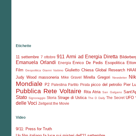
Etichette
911
Armi ad Energia Diretta
11 settembre
Bilderber
7 ottobre
Emanuela Orlandi
Enrico De Pedis
Esopolitica
Etto
Energia
Film
Giulietto Chiesa
Global Research
HAA
Geopolitica
Gianni Vattimo
Nik
Judy Wood
massoneria
Mirella Gregori
Mike Gravel
Newsletter
Mondiale
P2
picco del petrolio
Pier Lu
Palestina
Partito Pirata
Pubblica
Rete Voltaire
Rita Atria
Sant'Ap
San Galgano
Stato
Strage di Ustica
UFO
Storia
The Secret
Signoraggio
The D Daily
delle Voci
Zeitgeist the Movie
Video
9/11: Press for Truth
Un film italiano fa luce sui misteri dell'11 settembre