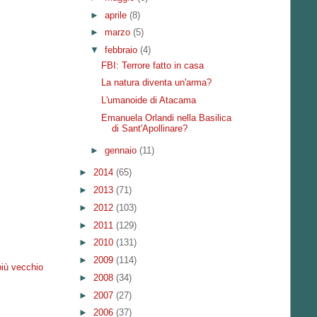
►
aprile
(8)
►
marzo
(5)
▼
febbraio
(4)
FBI: Terrore fatto in casa
La natura diventa un'arma?
L'umanoide di Atacama
Emanuela Orlandi nella Basilica
di Sant'Apollinare?
►
gennaio
(11)
►
2014
(65)
►
2013
(71)
►
2012
(103)
►
2011
(129)
►
2010
(131)
►
2009
(114)
più vecchio
►
2008
(34)
►
2007
(27)
►
2006
(37)