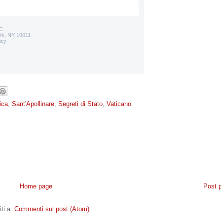
C
rk, NY 10011
icy
ica
,
Sant'Apollinare
,
Segreti di Stato
,
Vaticano
Home page
Post 
iti a:
Commenti sul post (Atom)