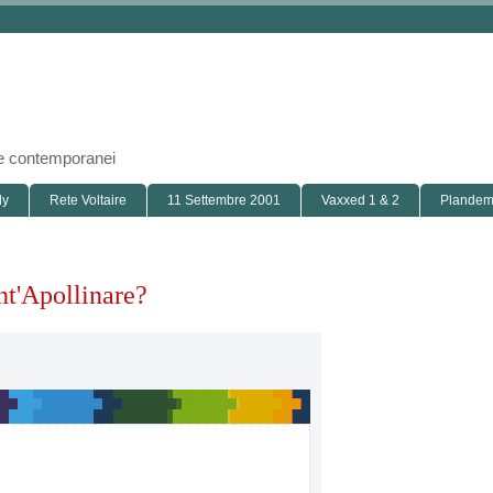
i e contemporanei
ly
Rete Voltaire
11 Settembre 2001
Vaxxed 1 & 2
Plandemi
nt'Apollinare?