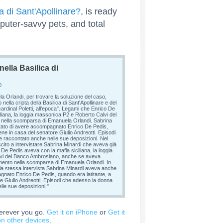
a di Sant'Apollinare?
, is ready
puter-savvy pets, and total
ella Basilica di
0
la Orlandi, per trovare la soluzione del caso,
nella cripta della Basilica di Sant'Apollinare e del
ardinal Poletti, all'epoca". Legami che Enrico De
liana, la loggia massonica P2 e Roberto Calvi del
 nella scomparsa di Emanuela Orlandi. Sabrina
ato di avere accompagnato Enrico De Pedis,
ene in casa del senatore Giulio Andreotti. Episodi
 raccontato anche nelle sue deposizioni. Nel
uscito a intervistare Sabrina Minardi che aveva già
 De Pedis aveva con la mafia siciliana, la loggia
vi del Banco Ambrosiano, anche se aveva
mento nella scomparsa di Emanuela Orlandi. In
a stessa intervista Sabrina Minardi aveva anche
nato Enrico De Pedis, quando era latitante, a
e Giulio Andreotti. Episodi che adesso la donna
le sue deposizioni."
erever you go.
Get it on iPhone
or
Get it
on other devices
.