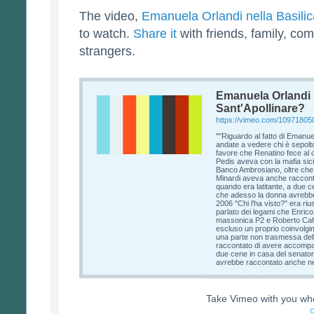
The video,
Emanuela Orlandi nella Basilic
to watch.
Share it
with friends, family, com
strangers.
Emanuela Orlandi n
Sant'Apollinare?
https://vimeo.com/10971805
""Riguardo al fatto di Emanue
andate a vedere chi è sepolto 
favore che Renatino fece al c
Pedis aveva con la mafia sici
Banco Ambrosiano, oltre che
Minardi aveva anche raccont
quando era latitante, a due c
che adesso la donna avrebbe
2006 "Chi l'ha visto?" era ri
parlato dei legami che Enrico
massonica P2 e Roberto Cal
escluso un proprio coinvolgi
una parte non trasmessa dell
raccontato di avere accompag
due cene in casa del senator
avrebbe raccontato anche nel
Take Vimeo with you wh