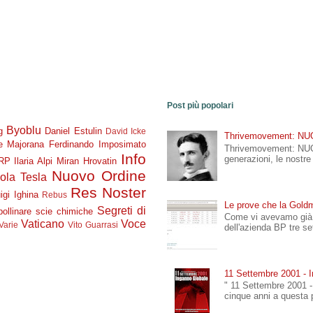
Post più popolari
Byoblu
g
Daniel Estulin
David Icke
Thrivemovement: N
re Majorana
Ferdinando Imposimato
Thrivemovement: NU
Info
generazioni, le nostr
RP
Ilaria Alpi Miran Hrovatin
Nuovo Ordine
ola Tesla
Res Noster
igi Ighina
Rebus
Le prove che la Goldm
Segreti di
ollinare
scie chimiche
Come vi avevamo già 
Vaticano
Voce
Varie
Vito Guarrasi
dell'azienda BP tre se
11 Settembre 2001 - 
" 11 Settembre 2001 - 
cinque anni a questa 