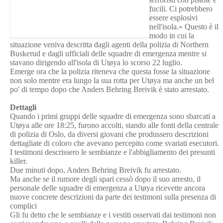
fucili. Ci potrebbero
essere esplosivi
nell'isola.» Questo è il
modo in cui la
situazione veniva descritta dagli agenti della polizia di Northern
Buskerud e dagli ufficiali delle squadre di emergenza mentre si
stavano dirigendo all'isola di Utøya lo scorso 22 luglio.
Emerge ora che la polizia riteneva che questa fosse la situazione
non solo mentre era lungo la sua rotta per Utøya ma anche un bel
po' di tempo dopo che Anders Behring Breivik è stato arrestato.
Dettagli
Quando i primi gruppi delle squadre di emergenza sono sbarcati a
Utøya alle ore 18:25, furono accolti, stando alle fonti della centrale
di polizia di Oslo, da diversi giovani che produssero descrizioni
dettagliate di coloro che avevano percepito come svariati esecutori.
I testimoni descrissero le sembianze e l'abbigliamento dei presunti
killer.
Due minuti dopo, Anders Behring Breivik fu arrestato.
Ma anche se il rumore degli spari cessò dopo il suo arresto, il
personale delle squadre di emergenza a Utøya ricevette ancora
nuove concrete descrizioni da parte dei testimoni sulla presenza di
complici
Gli fu detto che le sembianze e i vestiti osservati dai testimoni non