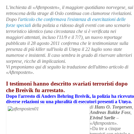
L
'inchiesta di «Aftenposten», il maggiore quotidiano norvegese, sui
retroscena della strage di Oslo continua con clamorose rivelazioni.
Dopo l'
articolo che confermava l'esistenza di esercitazioni delle
forze speciali
della polizia a ridosso degli eventi con uno scenario
terroristico identico (una circostanza che si è verificata nei
maggiori attentati, incluso l'11/9 e il 7/7), un nuovo reportage
pubblicato il 28 agosto 2011 conferma che le testimonianze sulla
presenza di più killer sull'isola di Utøya il 22 luglio sono state
numerose e insistenti. Il caso sembra in grado di riservare ulteriori
sorprese, ricche di implicazioni.
Vi proponiamo qui di seguito la traduzione dell'ultimo articolo di
«Aftenposten»
.
I testimoni hanno descritto svariati terroristi dopo
che Breivik fu arrestato.
Dopo l'arresto di Anders Behring Breivik, la polizia ha ricevuto
diverse relazioni su una pluralità di esecutori presenti a Utøya.
di
Hans O. Torgersen
,
Andreas Bakke Foss
,
Eivind Sørlie
–
«Aftenposten».
«Da tre a cinque
terroristi con pistole e