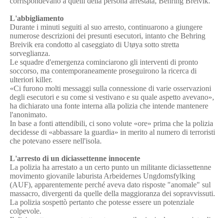
corrispondevano a quelli della persona arrestata, Behring Breivik.
L'abbigliamento
Durante i minuti seguiti al suo arresto, continuarono a giungere
numerose descrizioni dei presunti esecutori, intanto che Behring
Breivik era condotto al caseggiato di Utøya sotto stretta
sorveglianza.
Le squadre d'emergenza cominciarono gli interventi di pronto
soccorso, ma contemporaneamente proseguirono la ricerca di
ulteriori killer.
«Ci furono molti messaggi sulla connessione di varie osservazioni
degli esecutori e su come si vestivano e su quale aspetto avevano»,
ha dichiarato una fonte interna alla polizia che intende mantenere
l'anonimato.
In base a fonti attendibili, ci sono volute «ore» prima che la polizia
decidesse di «abbassare la guardia» in merito al numero di terroristi
che potevano essere nell'isola.
L'arresto di un diciassettenne innocente
La polizia ha arrestato a un certo punto un militante diciassettenne
movimento giovanile laburista Arbeidernes Ungdomsfylking
(AUF), apparentemente perché aveva dato risposte "anomale" sul
massacro, divergenti da quelle della maggioranza dei sopravvissuti.
La polizia sospettò pertanto che potesse essere un potenziale
colpevole.