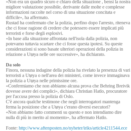
«Non era un quadro sicuro e chiaro della situazione , bensì la nostra
migliore valutazione possibile, derivante dalle molte e complesse
informazioni raccolte nel corso di una situazione concitata e
difficile», ha affermato.
Rustad ha confermato che la polizia, perfino dopo l'arresto, riteneva
che ci fosse ragione di credere che potessero essere implicati più
terroristi e forse degli esplosivi.
«In base alla situazione affrontata nell'isola dalla polizia, non
potevamo tuttavia scartare che ci fosse questa ipotesi. Su queste
considerazioni si sono basate ulteriori operazioni della polizia in
relazione a Utøya nelle ore successive», ha dichiarato.
Da solo
Finora, nessuna indagine della polizia ha rivelato la presenza di vari
terroristi a Utøya o nell'area dei ministeri, come invece immaginava
la polizia a Utøya nelle primissime ore.
«Confermiamo che non abbiamo alcuna prova che Behring Breivik
dovesse avere dei complici», dichiara Christian Hatlo, procuratore
per l'accusa presso la polizia di Oslo.
C'è ancora qualche testimone che negli interrogatori mantenga
ferma la posizione che a Utøya c'erano diversi esecutori?
«Non abbiamo fatto commenti su questo e non intendiamo dire
nulla di più in merito al momento», ha affermato Hatlo.
Fonte:
http://www.aftenposten.no/nyheter/iriks/article4211544.ece