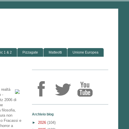
c 1 & 2
Pizzagate
Matteotti
Unione Europea
 realtà
 -
tz 2006 di
ne
filosofia,
Archivio blog
tura non
co Fracassi e
►
2026
(104)
horror a