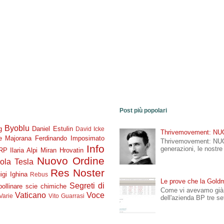
Post più popolari
Byoblu
g
Daniel Estulin
David Icke
Thrivemovement: N
re Majorana
Ferdinando Imposimato
Thrivemovement: NU
Info
generazioni, le nostr
RP
Ilaria Alpi Miran Hrovatin
Nuovo Ordine
ola Tesla
Res Noster
igi Ighina
Rebus
Le prove che la Goldm
Segreti di
ollinare
scie chimiche
Come vi avevamo già 
Vaticano
Voce
Varie
Vito Guarrasi
dell'azienda BP tre se