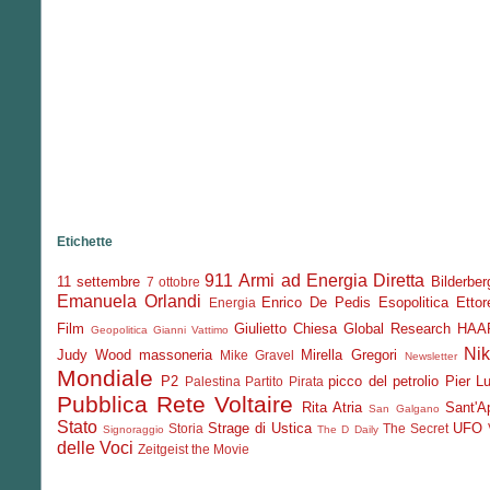
Etichette
911
Armi ad Energia Diretta
11 settembre
Bilderber
7 ottobre
Emanuela Orlandi
Enrico De Pedis
Esopolitica
Etto
Energia
Film
Giulietto Chiesa
Global Research
HAA
Geopolitica
Gianni Vattimo
Nik
Judy Wood
massoneria
Mirella Gregori
Mike Gravel
Newsletter
Mondiale
P2
picco del petrolio
Pier Lu
Palestina
Partito Pirata
Pubblica
Rete Voltaire
Rita Atria
Sant'Ap
San Galgano
Stato
Strage di Ustica
UFO
Storia
The Secret
Signoraggio
The D Daily
delle Voci
Zeitgeist the Movie