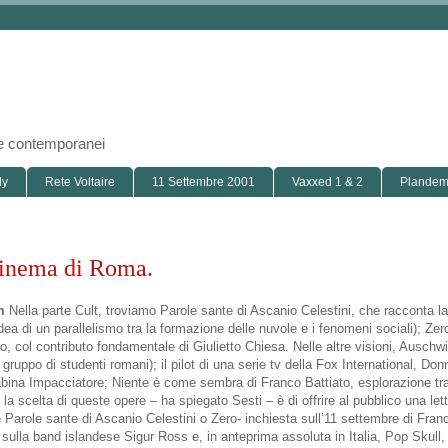
i e contemporanei
ly
Rete Voltaire
11 Settembre 2001
Vaxxed 1 & 2
Plandemi
Cinema di Roma.
m
Nella parte Cult, troviamo Parole sante di Ascanio Celestini, che racconta la
ea di un parallelismo tra la formazione delle nuvole e i fenomeni sociali); Zero
, col contributo fondamentale di Giulietto Chiesa. Nelle altre visioni, Auschwi
ruppo di studenti romani); il pilot di una serie tv della Fox International, Don
ina Impacciatore; Niente è come sembra di Franco Battiato, esplorazione tra 
la scelta di queste opere – ha spiegato Sesti – è di offrire al pubblico una let
 Parole sante di Ascanio Celestini o Zero- inchiesta sull’11 settembre di Fran
lla band islandese Sigur Ross e, in anteprima assoluta in Italia, Pop Skull, 