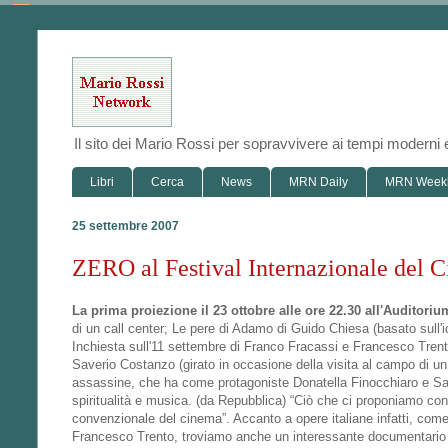
Il sito dei Mario Rossi per sopravvivere ai tempi modern
Libri
Cerca
News
MRN Daily
MRN Week
25 settembre 2007
ZERO al Festival Internazionale del 
La prima proiezione il 23 ottobre alle ore 22.30 all'Auditoriu
di un call center; Le pere di Adamo di Guido Chiesa (basato sull'id
Inchiesta sull'11 settembre di Franco Fracassi e Francesco Trento
Saverio Costanzo (girato in occasione della visita al campo di un g
assassine, che ha come protagoniste Donatella Finocchiaro e Sab
spiritualità e musica. (da Repubblica) “Ciò che ci proponiamo con 
convenzionale del cinema”. Accanto a opere italiane infatti, come
Francesco Trento, troviamo anche un interessante documentario su