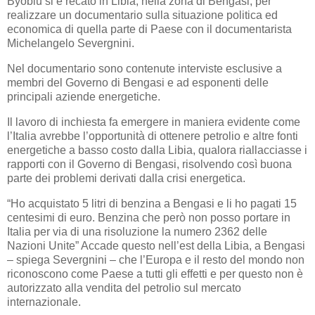
Byoblu si è recato in Libia, nella zona di Bengasi, per
realizzare un documentario sulla situazione politica ed
economica di quella parte di Paese con il documentarista
Michelangelo Severgnini.
Nel documentario sono contenute interviste esclusive a
membri del Governo di Bengasi e ad esponenti delle
principali aziende energetiche.
Il lavoro di inchiesta fa emergere in maniera evidente come
l’Italia avrebbe l’opportunità di ottenere petrolio e altre fonti
energetiche a basso costo dalla Libia, qualora riallacciasse i
rapporti con il Governo di Bengasi, risolvendo così buona
parte dei problemi derivati dalla crisi energetica.
“Ho acquistato 5 litri di benzina a Bengasi e li ho pagati 15
centesimi di euro. Benzina che però non posso portare in
Italia per via di una risoluzione la numero 2362 delle
Nazioni Unite” Accade questo nell’est della Libia, a Bengasi
– spiega Severgnini – che l’Europa e il resto del mondo non
riconoscono come Paese a tutti gli effetti e per questo non è
autorizzato alla vendita del petrolio sul mercato
internazionale.