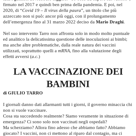
firmato nel 2017 e quindi ben prima della pandemia. E poi, nel
2020, di “
Covid 19 – Il virus della paura
”, un titolo che più
azzeccato non si può: ancor più oggi, con il prolungamento
dell’emergenza fino al 31 marzo 2022 deciso da
Mario Draghi
.
Nel suo intervento Tarro non affronta solo in modo molto puntuale
ed analitico la delicatissima questione delle inoculazioni ai bimbi;
ma anche altre problematiche, dalla reale natura dei vaccini
utilizzati, soprattutto quelli a
mRNA
, fino alla valutazione degli
effetti avversi (
a.c.
)
LA VACCINAZIONE DEI
BAMBINI
di GIULIO TARRO
I giornali danno dati allarmanti tutti i giorni, il governo minaccia chi
non si vuole vaccinare.
Cosa sta succedendo realmente? Siamo veramente in situazione di
emergenza? Ci sono solo non vaccinati negli ospedali?
Ma scherziamo? Allora fino adesso che abbiamo fatto? Abbiamo
giocato? I vaccini, non ci mettono al riparo dal contagio, ma ci