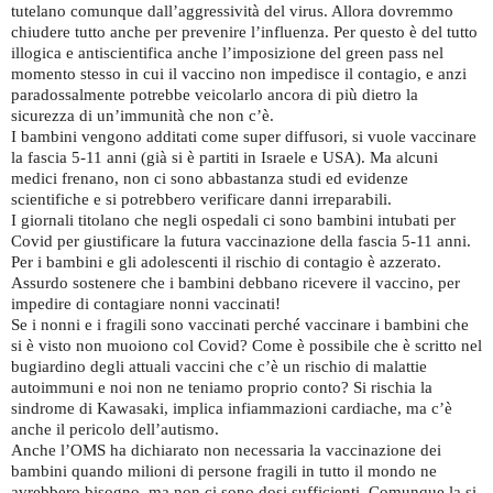
tutelano comunque dall’aggressività del virus. Allora dovremmo
chiudere tutto anche per prevenire l’influenza. Per questo è del tutto
illogica e antiscientifica anche l’imposizione del green pass nel
momento stesso in cui il vaccino non impedisce il contagio, e anzi
paradossalmente potrebbe veicolarlo ancora di più dietro la
sicurezza di un’immunità che non c’è.
I bambini vengono additati come super diffusori, si vuole vaccinare
la fascia 5-11 anni (già si è partiti in Israele e USA). Ma alcuni
medici frenano, non ci sono abbastanza studi ed evidenze
scientifiche e si potrebbero verificare danni irreparabili.
I giornali titolano che negli ospedali ci sono bambini intubati per
Covid per giustificare la futura vaccinazione della fascia 5-11 anni.
Per i bambini e gli adolescenti il rischio di contagio è azzerato.
Assurdo sostenere che i bambini debbano ricevere il vaccino, per
impedire di contagiare nonni vaccinati!
Se i nonni e i fragili sono vaccinati perché vaccinare i bambini che
si è visto non muoiono col Covid? Come è possibile che è scritto nel
bugiardino degli attuali vaccini che c’è un rischio di malattie
autoimmuni e noi non ne teniamo proprio conto? Si rischia la
sindrome di Kawasaki, implica infiammazioni cardiache, ma c’è
anche il pericolo dell’autismo.
Anche l’OMS ha dichiarato non necessaria la vaccinazione dei
bambini quando milioni di persone fragili in tutto il mondo ne
avrebbero bisogno, ma non ci sono dosi sufficienti. Comunque la si