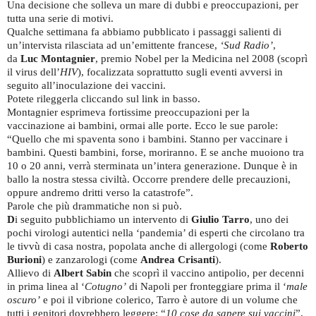
Una decisione che solleva un mare di dubbi e preoccupazioni, per
tutta una serie di motivi.
Qualche settimana fa abbiamo pubblicato i passaggi salienti di
un’intervista rilasciata ad un’emittente francese,
‘Sud Radio’
,
da
Luc Montagnier
, premio Nobel per la Medicina nel 2008 (scoprì
il virus dell’
HIV
), focalizzata soprattutto sugli eventi avversi in
seguito all’inoculazione dei vaccini.
Potete rileggerla cliccando sul link in basso.
Montagnier esprimeva fortissime preoccupazioni per la
vaccinazione ai bambini, ormai alle porte. Ecco le sue parole:
“Quello che mi spaventa sono i bambini. Stanno per vaccinare i
bambini. Questi bambini, forse, moriranno. E se anche muoiono tra
10 o 20 anni, verrà sterminata un’intera generazione. Dunque è in
ballo la nostra stessa civiltà. Occorre prendere delle precauzioni,
oppure andremo dritti verso la catastrofe”.
Parole che più drammatiche non si può.
D
i seguito pubblichiamo un intervento di
Giulio Tarro
, uno dei
pochi virologi autentici nella ‘pandemia’ di esperti che circolano tra
le tivvù di casa nostra, popolata anche di allergologi (come
Roberto
Burioni
) e zanzarologi (come
Andrea Crisanti
).
Allievo di
Albert Sabin
che scoprì il vaccino antipolio, per decenni
in prima linea al ‘
Cotugno’
di Napoli per fronteggiare prima il ‘
male
oscuro’
e poi il vibrione colerico, Tarro è autore di un volume che
tutti i genitori dovrebbero leggere: “
10 cose da sapere sui vaccini
”,