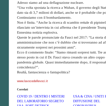
Adesso siamo ad una deflagrazione nucleare.
“Una volta spostata la ricerca a Wuhan, il governo degli Stati
dato sia di 3,7 milioni di dollari, anche se è probabile che 
Continuiamo con il bombardamento.
Non è finita. “Anche la ricerca di scambio rettale di pipistrel
rilasciato un’intervista in cui afferma che il presidente Tr
Ennesima notizia esplosiva.
Queste le parole pronunciate da Fauci nel 2017: “La storia de
amministrazione che non c’è dubbio che si troveranno ad aff
sicuramente sorpresi nei prossimi anni”.
Ecco il commento finale: “Siamo rimasti sorpresi tutti. Tre a
stesso posto in cui il Dr. Fauci stava creando un altro cepp
pandemia globale. Quasi immediatamente dopo, il responsabil
coincidenza?”.
Realtà, fantascienza o fantapolitica?
www.lavocedellevoci.it
Correlati
COVID 19 / DENTRO I MISTERI
USA & CINA / UNITI 
DEL LABORATORIO SEGRETO
DIFFUSIONE DEL
USA, FORT DETRICK
CORONAVIRUS