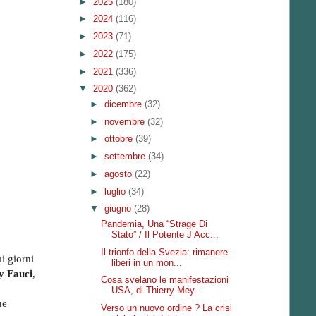
►
2025
(180)
►
2024
(116)
►
2023
(71)
►
2022
(175)
►
2021
(336)
▼
2020
(362)
►
dicembre
(32)
►
novembre
(32)
►
ottobre
(39)
►
settembre
(34)
►
agosto
(22)
►
luglio
(34)
▼
giugno
(28)
Pandemia, Una “Strage Di
Stato” / Il Potente J’Acc...
Il trionfo della Svezia: rimanere
ai giorni
liberi in un mon...
y Fauci
,
Cosa svelano le manifestazioni
USA, di Thierry Mey...
ue
Verso un nuovo ordine ? La crisi