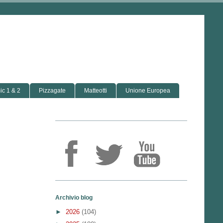
c 1 & 2
Pizzagate
Matteotti
Unione Europea
Archivio blog
►
2026
(104)