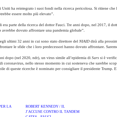
 Uniti ha reintegrato i suoi fondi nella ricerca pericolosa. Si ritiene che
potrebbe essere molto più elevato”.
li era parte della ricerca del dottor Fauci. Tre anni dopo, nel 2017, il dot
ump avrebbe dovuto affrontare una pandemia globale”.
gli ultimi 32 anni in cui sono stato direttore del
NIAID
dirà alla prossi
rontare le sfide che i loro predecessori hanno dovuto affrontare. Sarem
nni dopo (nel 2020, ndr), un virus simile all’epidemia di
Sars
si è verifi
o di coronavirus, nello stesso momento in cui sosteneva che sarebbe scop
e di queste ricerche è nominato per consigliare il presidente Trump. E
PER LA
ROBERT KENNEDY / IL
J’ACCUSE CONTRO IL TANDEM
GATES - FAUCI