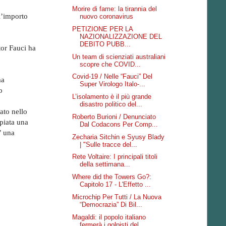
Morire di fame: la tirannia del
 l’importo
nuovo coronavirus
PETIZIONE PER LA
NAZIONALIZZAZIONE DEL
DEBITO PUBB...
tor Fauci ha
Un team di scienziati australiani
scopre che COVID...
Covid-19 / Nelle “Fauci” Del
ma
Super Virologo Italo-...
o
L’isolamento è il più grande
disastro politico del...
cato nello
Roberto Burioni / Denunciato
piata una
Dal Codacons Per Comp...
’ una
Zecharia Sitchin e Syusy Blady
| "Sulle tracce del...
Rete Voltaire: I principali titoli
della settimana...
Where did the Towers Go?:
Capitolo 17 - L'Effetto ...
Microchip Per Tutti / La Nuova
“Democrazia” Di Bil...
Magaldi: il popolo italiano
fermerà i golpisti del...