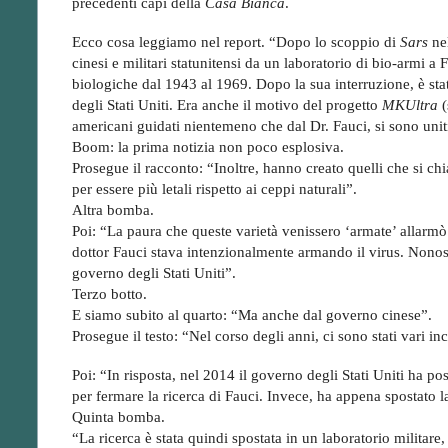
precedenti capi della
Casa Bianca
.
Ecco cosa leggiamo nel report. “Dopo lo scoppio di
Sars
nel
cinesi e militari statunitensi da un laboratorio di bio-armi a
biologiche dal 1943 al 1969. Dopo la sua interruzione, è sta
degli Stati Uniti. Era anche il motivo del progetto
MKUltra
(
americani guidati nientemeno che dal Dr. Fauci, si sono uniti pe
Boom: la prima notizia non poco esplosiva.
Prosegue il racconto: “Inoltre, hanno creato quelli che si chi
per essere più letali rispetto ai ceppi naturali”.
Altra bomba.
Poi: “La paura che queste varietà venissero ‘armate’ allarmò a
dottor Fauci stava intenzionalmente armando il virus. Nonost
governo degli Stati Uniti”.
Terzo botto.
E siamo subito al quarto: “Ma anche dal governo cinese”.
Prosegue il testo: “Nel corso degli anni, ci sono stati vari i
Poi: “In risposta, nel 2014 il governo degli Stati Uniti ha po
per fermare la ricerca di Fauci. Invece, ha appena spostato l
Quinta bomba.
“La ricerca è stata quindi spostata in un laboratorio militar