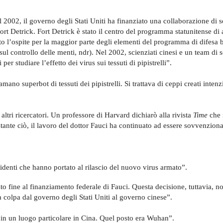
 2002, il governo degli Stati Uniti ha finanziato una collaborazione di s
 Fort Detrick. Fort Detrick è stato il centro del programma statunitense di
to l’ospite per la maggior parte degli elementi del programma di difesa 
sul controllo delle menti, ndr). Nel 2002, scienziati cinesi e un team di s
r studiare l’effetto dei virus sui tessuti di pipistrelli”.
amano superbot di tessuti dei pipistrelli. Si trattava di ceppi creati inte
ltri ricercatori. Un professore di Harvard dichiarò alla rivista
Time
che i
ante ciò, il lavoro del dottor Fauci ha continuato ad essere sovvenziona
ncidenti che hanno portato al rilascio del nuovo virus armato”.
sto fine al finanziamento federale di Fauci. Questa decisione, tuttavia, n
a colpa dal governo degli Stati Uniti al governo cinese”.
e, in un luogo particolare in Cina. Quel posto era Wuhan”.