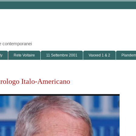
i e contemporanei
ly
Rete Voltaire
11 Settembre 2001
Vaxxed 1 & 2
Plandemi
irologo Italo-Americano