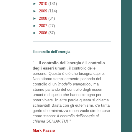
►
2010
(131)
►
2009
(114)
►
2008
(34)
►
2007
(27)
►
2006
(37)
Il controllo dell'energia
"… il
controllo dell'energia
è il
controllo
degli esseri umani
, il controllo delle
persone. Questo è ciò che bisogna capire.
Non stiamo semplicemente parlando del
controllo di un
'modello energetico'
, ma
stiamo parlando del controllo degli esseri
umani e di quello che hanno bisogno per
poter vivere. In altre parole questa si chiama
schiavitù!! Basta con gli eufemismi, c'è tanta
gente che minimizza e non vuole dire le cose
come stanno:
il controllo dell'energia si
chiama SCHIAVITU'
!!"
Mark Passio