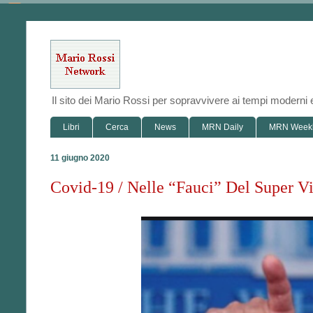
Il sito dei Mario Rossi per sopravvivere ai tempi modern
Libri
Cerca
News
MRN Daily
MRN Week
11 giugno 2020
Covid-19 / Nelle “Fauci” Del Super V