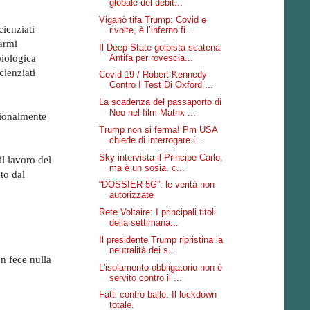
globale del debit...
Viganò tifa Trump: Covid e
cienziati
rivolte, è l’inferno fi...
 armi
Il Deep State golpista scatena
Antifa per rovescia...
biologica
cienziati
Covid-19 / Robert Kennedy
Contro I Test Di Oxford ...
La scadenza del passaporto di
Neo nel film Matrix ...
nzionalmente
Trump non si ferma! Pm USA
chiede di interrogare i...
Sky intervista il Principe Carlo,
l lavoro del
ma è un sosia. c...
to dal
“DOSSIER 5G”: le verità non
autorizzate
Rete Voltaire: I principali titoli
della settimana...
Il presidente Trump ripristina la
neutralità dei s...
on fece nulla
L'isolamento obbligatorio non è
servito contro il ...
Fatti contro balle. Il lockdown
totale.