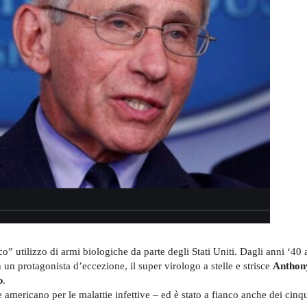
co” utilizzo di armi biologiche da parte degli Stati Uniti. Dagli anni ‘40 
 un protagonista d’eccezione, il super virologo a stelle e strisce
Anthon
p
.
e americano per le malattie infettive – ed è stato a fianco anche dei cinq