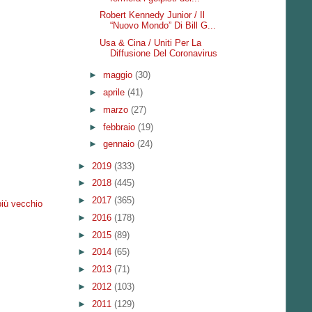
Robert Kennedy Junior / Il
“Nuovo Mondo” Di Bill G...
Usa & Cina / Uniti Per La
Diffusione Del Coronavirus
►
maggio
(30)
►
aprile
(41)
►
marzo
(27)
►
febbraio
(19)
►
gennaio
(24)
►
2019
(333)
►
2018
(445)
►
2017
(365)
più vecchio
►
2016
(178)
►
2015
(89)
►
2014
(65)
►
2013
(71)
►
2012
(103)
►
2011
(129)